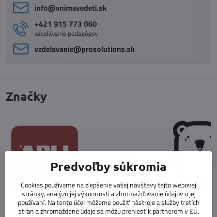
info​@vnimavedeti​.sk
+421 915 773 060
vzdelávanie pedagógov
vzdelavanie​@prosolutions​.sk
Značky
Predvoľby súkromia
Cookies používame na zlepšenie vašej návštevy tejto webovej
stránky, analýzu jej výkonnosti a zhromažďovanie údajov o jej
používaní. Na tento účel môžeme použiť nástroje a služby tretích
strán a zhromaždené údaje sa môžu preniesť k partnerom v EÚ,