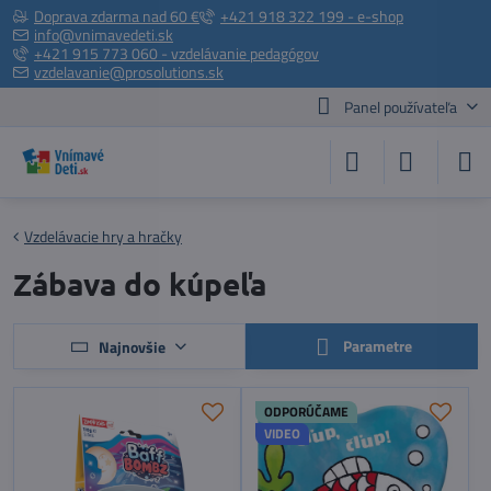
Doprava zdarma nad 60 €
+421 918 322 199 - e-shop
info@vnimavedeti.sk
+421 915 773 060 - vzdelávanie pedagógov
vzdelavanie@prosolutions.sk
Panel používateľa
Vzdelávacie hry a hračky
Zábava do kúpeľa
Parametre
Najnovšie
ODPORÚČAME
VIDEO