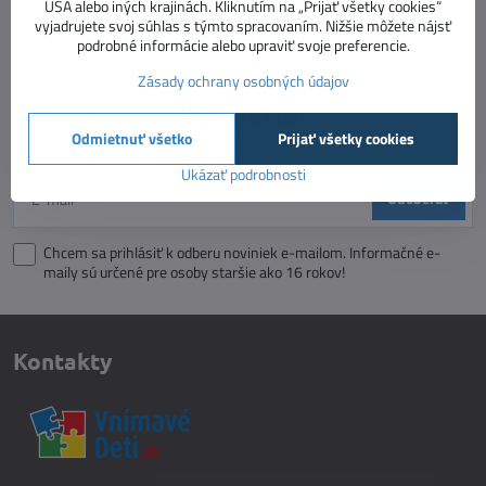
USA alebo iných krajinách. Kliknutím na „Prijať všetky cookies“
vyjadrujete svoj súhlas s týmto spracovaním. Nižšie môžete nájsť
podrobné informácie alebo upraviť svoje preferencie.
Zásady ochrany osobných údajov
Newsletter
Odmietnuť všetko
Prijať všetky cookies
Odoberať naše novinky:
Ukázať podrobnosti
Odoberať
Chcem sa prihlásiť k odberu noviniek e-mailom. Informačné e-
maily sú určené pre osoby staršie ako 16 rokov!
Kontakty