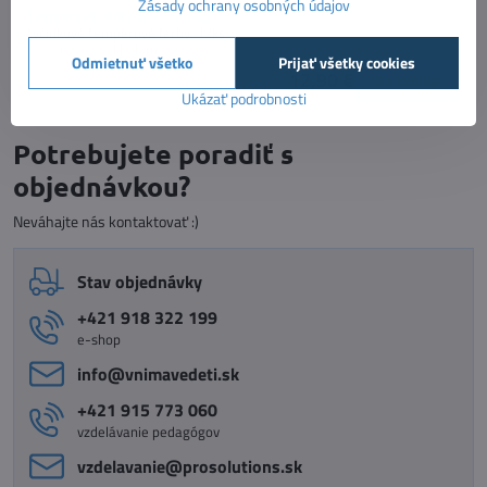
Zásady ochrany osobných údajov
Temperové farby 12 - tyčinka
tyčinkové temperové farby, 12ks
Dostupnosť:
Skladom
Odmietnuť všetko
Prijať všetky cookies
12,90 €
Do košíka
Ukázať podrobnosti
Potrebujete poradiť s
objednávkou?
Neváhajte nás kontaktovať :)
Stav objednávky
+421 918 322 199
e-shop
info​@vnimavedeti​.sk
+421 915 773 060
vzdelávanie pedagógov
vzdelavanie​@prosolutions​.sk