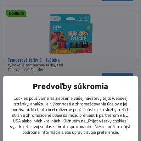
NOVINKA
Temperové farby 6 - tyčinka
tyčinkové temperové farby, 6ks
Dostupnosť:
Skladom
6,90 €
Do košíka
Predvoľby súkromia
NOVINKA
Cookies používame na zlepšenie vašej návštevy tejto webovej
stránky, analýzu jej výkonnosti a zhromažďovanie údajov o jej
používaní. Na tento účel môžeme použiť nástroje a služby tretích
strán a zhromaždené údaje sa môžu preniesť k partnerom v EÚ,
USA alebo iných krajinách. Kliknutím na „Prijať všetky cookies“
vyjadrujete svoj súhlas s týmto spracovaním. Nižšie môžete nájsť
podrobné informácie alebo upraviť svoje preferencie.