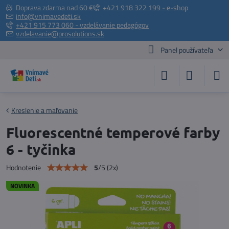
Doprava zdarma nad 60 €
+421 918 322 199 - e-shop
info@vnimavedeti.sk
+421 915 773 060 - vzdelávanie pedagógov
vzdelavanie@prosolutions.sk
Panel používateľa
Kreslenie a maľovanie
Fluorescentné temperové farby
6 - tyčinka
5
/
5
(
2
x)
Hodnotenie
NOVINKA