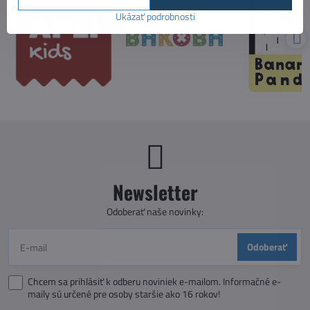
Ukázať podrobnosti
Newsletter
Odoberať naše novinky:
Odoberať
Chcem sa prihlásiť k odberu noviniek e-mailom. Informačné e-
maily sú určené pre osoby staršie ako 16 rokov!