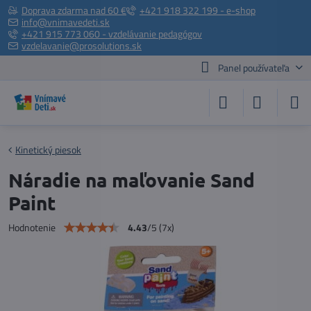
Doprava zdarma nad 60 €
+421 918 322 199 - e-shop
info@vnimavedeti.sk
+421 915 773 060 - vzdelávanie pedagógov
vzdelavanie@prosolutions.sk
Panel používateľa
Kinetický piesok
Náradie na maľovanie Sand
Paint
4.43
/
5
(
7
x)
Hodnotenie