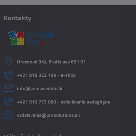
Kontakty
Hroznová 3/A, Bratislava 831 01
+421 918 322 199 - e-shop
info​@vnimavedeti​.sk
+421 915 773 060 - vzdelávanie pedagógov
vzdelavanie​@prosolutions​.sk