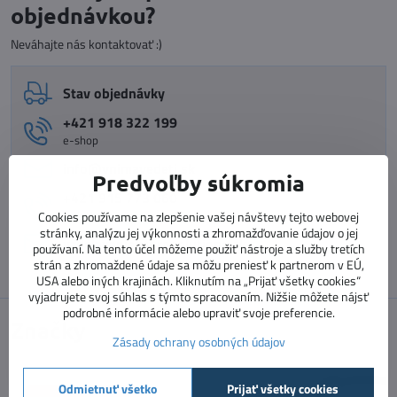
objednávkou?
Neváhajte nás kontaktovať :)
Stav objednávky
+421 918 322 199
e-shop
info​@vnimavedeti​.sk
Predvoľby súkromia
+421 915 773 060
vzdelávanie pedagógov
Cookies používame na zlepšenie vašej návštevy tejto webovej
stránky, analýzu jej výkonnosti a zhromažďovanie údajov o jej
vzdelavanie​@prosolutions​.sk
používaní. Na tento účel môžeme použiť nástroje a služby tretích
strán a zhromaždené údaje sa môžu preniesť k partnerom v EÚ,
USA alebo iných krajinách. Kliknutím na „Prijať všetky cookies“
vyjadrujete svoj súhlas s týmto spracovaním. Nižšie môžete nájsť
podrobné informácie alebo upraviť svoje preferencie.
Značky
Zásady ochrany osobných údajov
Odmietnuť všetko
Prijať všetky cookies