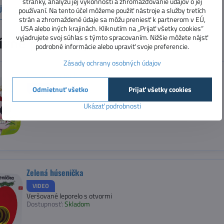
stránky, analýzu jej výkonnosti a zhromažďovanie údajov o jej
júci produkt
používaní. Na tento účel môžeme použiť nástroje a služby tretích
strán a zhromaždené údaje sa môžu preniesť k partnerom v EÚ,
USA alebo iných krajinách. Kliknutím na „Prijať všetky cookies“
vyjadrujete svoj súhlas s týmto spracovaním. Nižšie môžete nájsť
ívne produkty
podrobné informácie alebo upraviť svoje preferencie.
Zásady ochrany osobných údajov
Kravička a jej kamaráti
VIDEO
Odmietnuť všetko
Prijať všetky cookies
Veršované leporelo s otvormi
Ukázať podrobnosti
Dostupnosť:
Skladom
Zelená húsenička
VIDEO
Veršované leporelo s otvormi
Dostupnosť:
Skladom