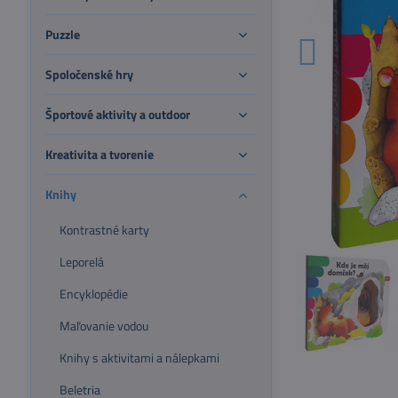
Puzzle
Spoločenské hry
Športové aktivity a outdoor
Kreativita a tvorenie
Knihy
Kontrastné karty
Leporelá
Encyklopédie
Maľovanie vodou
Knihy s aktivitami a nálepkami
Beletria