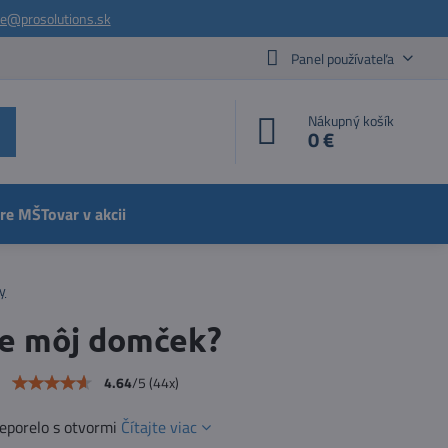
ie@prosolutions.sk
Panel používateľa
Nákupný košík
0 €
pre MŠ
Tovar v akcii
y
je môj domček?
e
4.64
/
5
(
44
x)
eporelo s otvormi
Čítajte viac