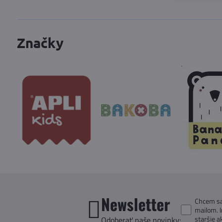
Značky
Newsletter
Chcem sa 
mailom. 
staršie a
Odoberať naše novinky: