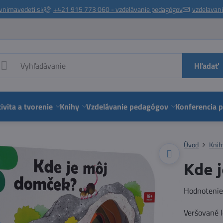
vnimavedeti.sk
+421 915 773 060 - vzdelávanie pedagógov
vzdelavan
Hľadať
ivita a tvorenie
Knihy
Vzdelávanie pedagógov
Konferencia 
Úvod
Knih
Kde 
Hodnoteni
Veršované l