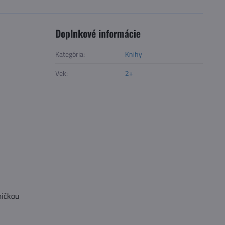
Doplnkové informácie
Kategória:
Knihy
Vek:
2+
mičkou