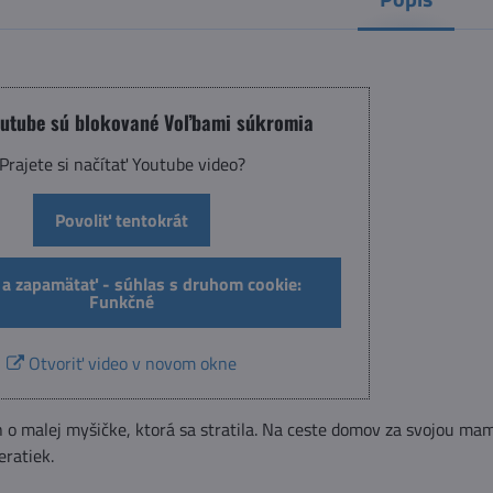
outube sú blokované Voľbami súkromia
Prajete si načítať Youtube video?
Povoliť tentokrát
 a zapamätať - súhlas s druhom cookie:
Funkčné
Otvoriť video v novom okne
 o malej myšičke, ktorá sa stratila. Na ceste domov za svojou ma
eratiek.