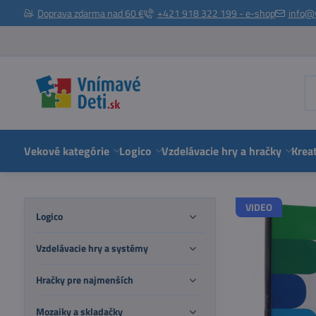
Doprava zdarma nad 60 €
+421 918 322 199 - e-shop
info@
Vekové kategórie
Logico
Vzdelávacie hry a hračky
Kreat
VIDEO
Logico
Vzdelávacie hry a systémy
Hračky pre najmenších
Mozaiky a skladačky