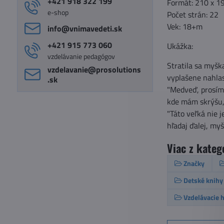
+421 918 322 199
Formát: 210 x 
e-shop
Počet strán: 22
Vek: 18+m
info​@vnimavedeti​.sk
+421 915 773 060
Ukážka:
vzdelávanie pedagógov
Stratila sa myšk
vzdelavanie​@prosolutions​
vyplašene nahlas
.sk
"Medveď, prosím
kde mám skrýšu,
"Táto veľká nie j
hľadaj ďalej, myš
Viac z kateg
Značky
Detské knihy
Vzdelávacie h