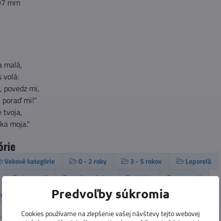
197 mm
a malá,
 volá:
, povedz mi,
 poraď mi!"
e tvoja,
ka moja."
órie
Vekové kategórie
0 - 2 roky
3 - 5 rokov
Leporelá
Leporelá
Vnímavé deti
Knihy
Leporelá
Predvoľby súkromia
ry a hračky
Cookies používame na zlepšenie vašej návštevy tejto webovej