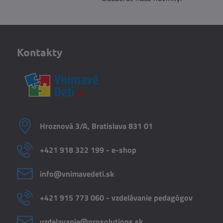
Kontakty
Hroznová 3/A, Bratislava 831 01
+421 918 322 199 - e-shop
info​@vnimavedeti​.sk
+421 915 773 060 - vzdelávanie pedagógov
vzdelavanie​@prosolutions​.sk