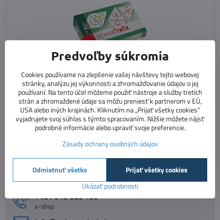
Predvoľby súkromia
Schubitrix Násobenie do 1000
Vypočítaj príklad, priraď správny výsledok.
Cookies používame na zlepšenie vašej návštevy tejto webovej
Dostupnosť:
Skladom
stránky, analýzu jej výkonnosti a zhromažďovanie údajov o jej
20,90 €
Do košíka
používaní. Na tento účel môžeme použiť nástroje a služby tretích
strán a zhromaždené údaje sa môžu preniesť k partnerom v EÚ,
USA alebo iných krajinách. Kliknutím na „Prijať všetky cookies“
vyjadrujete svoj súhlas s týmto spracovaním. Nižšie môžete nájsť
Potrebujete poradiť s
podrobné informácie alebo upraviť svoje preferencie.
objednávkou?
Zásady ochrany osobných údajov
Neváhajte nás kontaktovať :)
Odmietnuť všetko
Prijať všetky cookies
Stav objednávky
Ukázať podrobnosti
+421 918 322 199
e-shop