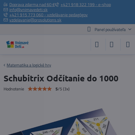
Doprava zdarma nad 60 €
+421 918 322 199 - e-shop
info@vnimavedeti.sk
+421 915 773 060 - vzdelávanie pedagógov
vzdelavanie@prosolutions.sk
Panel používateľa
Matematika a logické hry
Schubitrix Odčítanie do 1000
5
/
5
(
3
x)
Hodnotenie