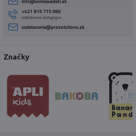
info​@vnimavedeti​.sk
+421 915 773 060
vzdelávanie pedagógov
vzdelavanie​@prosolutions​.sk
Značky