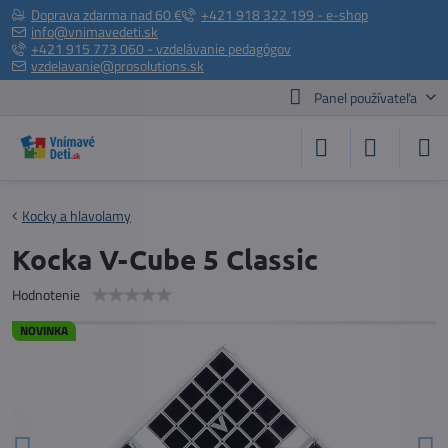
Doprava zdarma nad 60 €
+421 918 322 199 - e-shop
info@vnimavedeti.sk
+421 915 773 060 - vzdelávanie pedagógov
vzdelavanie@prosolutions.sk
Panel používateľa
Kocky a hlavolamy
Kocka V-Cube 5 Classic
Hodnotenie
NOVINKA