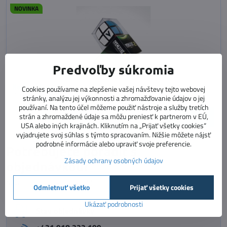
NOVINKA
Predvoľby súkromia
Kocka V-Cube 2
Cookies používame na zlepšenie vašej návštevy tejto webovej
Kocka 2x2x2 pre začiatočníkov, 3+
stránky, analýzu jej výkonnosti a zhromažďovanie údajov o jej
Dostupnosť:
Skladom
používaní. Na tento účel môžeme použiť nástroje a služby tretích
10,90 €
strán a zhromaždené údaje sa môžu preniesť k partnerom v EÚ,
Do košíka
USA alebo iných krajinách. Kliknutím na „Prijať všetky cookies“
vyjadrujete svoj súhlas s týmto spracovaním. Nižšie môžete nájsť
podrobné informácie alebo upraviť svoje preferencie.
Potrebujete poradiť s
Zásady ochrany osobných údajov
objednávkou?
Neváhajte nás kontaktovať :)
Odmietnuť všetko
Prijať všetky cookies
Ukázať podrobnosti
Stav objednávky