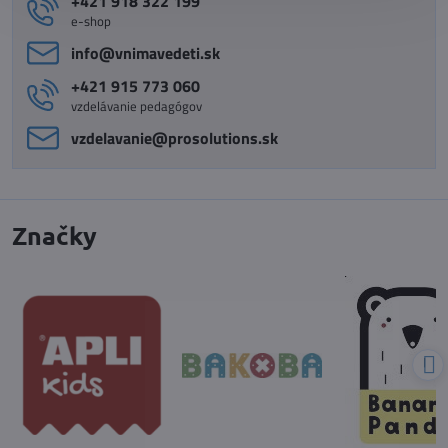
+421 918 322 199
e-shop
info​@vnimavedeti​.sk
+421 915 773 060
vzdelávanie pedagógov
vzdelavanie​@prosolutions​.sk
Značky