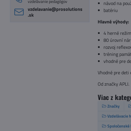
vzdelávanie pedagógov
návod na použ
vzdelavanie​@prosolutions​
batériu
.sk
Hlavné výhody:
4 herné reži
80 úrovní nár
rozvoj reflex
tréning pamät
vhodné pre de
Vhodné pre deti 
Od značky APLI.
Viac z kateg
Značky
Vzdelávacie h
Spoločenské 