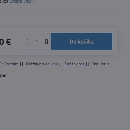
akcií
Čítajte viac
0 €
Do košíka
 Obľúbeným
Otázka k produktu
Strážny pes
Doručenia
490