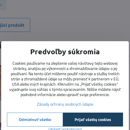
júci produkt
ívne produkty
Predvoľby súkromia
Cookies používame na zlepšenie vašej návštevy tejto webovej
Obleč Annie s 3D nálepkami
stránky, analýzu jej výkonnosti a zhromažďovanie údajov o jej
hra s opakovane použiteľnými nálepkami na obliekanie postavičky
používaní. Na tento účel môžeme použiť nástroje a služby tretích
Dostupnosť:
Skladom
strán a zhromaždené údaje sa môžu preniesť k partnerom v EÚ,
USA alebo iných krajinách. Kliknutím na „Prijať všetky cookies“
vyjadrujete svoj súhlas s týmto spracovaním. Nižšie môžete nájsť
podrobné informácie alebo upraviť svoje preferencie.
Zásady ochrany osobných údajov
Odmietnuť všetko
Prijať všetky cookies
Mačky - nálepky
Ukázať podrobnosti
NOVINKA