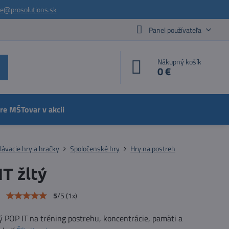
ie@prosolutions.sk
Panel používateľa
Nákupný košík
0 €
pre MŠ
Tovar v akcii
lávacie hry a hračky
Spoločenské hry
Hry na postreh
T žltý
e
5
/
5
(
1
x)
ý POP IT na tréning postrehu, koncentrácie, pamäti a