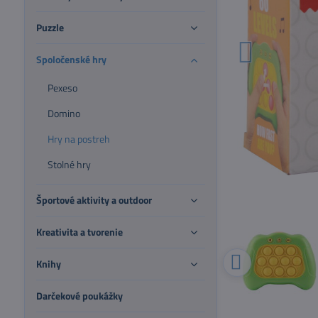
Puzzle
Spoločenské hry
Pexeso
Domino
Hry na postreh
Stolné hry
Športové aktivity a outdoor
Kreativita a tvorenie
Knihy
Darčekové poukážky