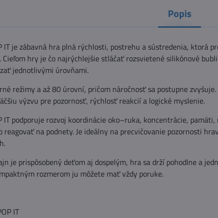
Popis
IT je zábavná hra plná rýchlosti, postrehu a sústredenia, ktorá pr
. Cieľom hry je čo najrýchlejšie stláčať rozsvietené silikónové bubl
zať jednotlivými úrovňami.
né režimy a až 80 úrovní, pričom náročnosť sa postupne zvyšuje.
äčšiu výzvu pre pozornosť, rýchlosť reakcií a logické myslenie.
 IT podporuje rozvoj koordinácie oko–ruka, koncentrácie, pamäti, 
o reagovať na podnety. Je ideálny na precvičovanie pozornosti hr
h.
jn je prispôsobený deťom aj dospelým, hra sa drží pohodlne a jed
ompaktným rozmerom ju môžete mať vždy poruke.
POP IT