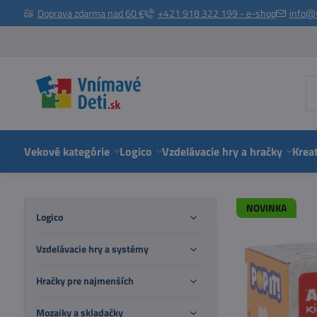
Doprava zdarma nad 60 €
+421 918 322 199 - e-shop
info@
Vekové kategórie
Logico
Vzdelávacie hry a hračky
Kreat
NOVINKA
Logico
Vzdelávacie hry a systémy
Hračky pre najmenších
Mozaiky a skladačky