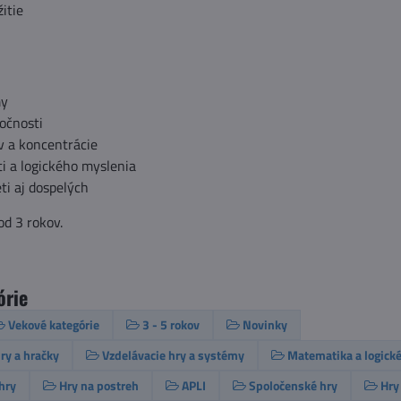
itie
my
očnosti
ov a koncentrácie
i a logického myslenia
ti aj dospelých
od 3 rokov.
órie
Vekové kategórie
3 - 5 rokov
Novinky
ry a hračky
Vzdelávacie hry a systémy
Matematika a logické
hry
Hry na postreh
APLI
Spoločenské hry
Hry