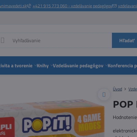
vnimavedeti.sk
+421 915 773 060 - vzdelávanie pedagógov
vzdelavan
Hľadať
ivita a tvorenie
Knihy
Vzdelávanie pedagógov
Konferencia 
Úvod
Vzde
POP I
Hodnoteni
elektronick