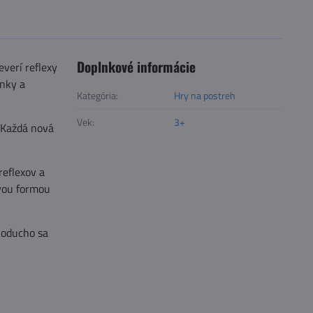
Doplnkové informácie
everí reflexy
inky a
Kategória:
Hry na postreh
Vek:
3+
 Každá nová
reflexov a
avou formou
noducho sa