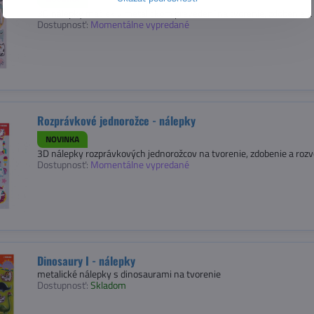
3D nálepky mačiek v metalickom prevedení na tvorenie, zdobenie a 
Dostupnosť:
Momentálne vypredané
Rozprávkové jednorožce - nálepky
NOVINKA
3D nálepky rozprávkových jednorožcov na tvorenie, zdobenie a rozvo
Dostupnosť:
Momentálne vypredané
Dinosaury I - nálepky
metalické nálepky s dinosaurami na tvorenie
Dostupnosť:
Skladom