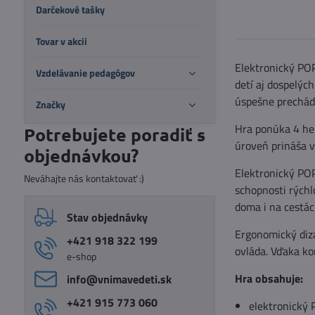
Darčekové tašky
Tovar v akcii
Elektronický POP 
Vzdelávanie pedagógov
detí aj dospelých
úspešne prechád
Značky
Hra ponúka 4 her
Potrebujete poradiť s
úroveň prináša v
objednávkou?
Elektronický POP
Neváhajte nás kontaktovať :)
schopnosti rýchl
doma i na cestác
Stav objednávky
Ergonomický diza
+421 918 322 199
ovláda. Vďaka k
e-shop
Hra obsahuje:
info​@vnimavedeti​.sk
+421 915 773 060
elektronický 