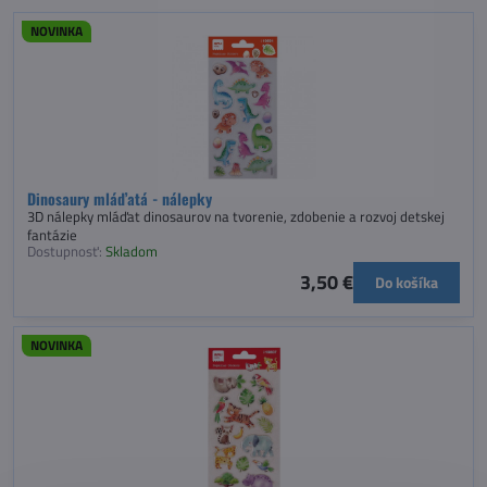
NOVINKA
Dinosaury mláďatá - nálepky
3D nálepky mláďat dinosaurov na tvorenie, zdobenie a rozvoj detskej
fantázie
Dostupnosť:
Skladom
3,50 €
Do košíka
NOVINKA