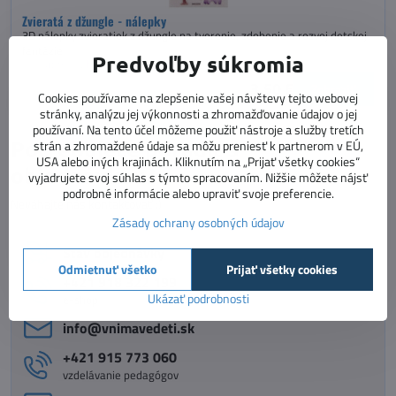
Zvieratá z džungle - nálepky
3D nálepky zvieratiek z džungle na tvorenie, zdobenie a rozvoj detskej
fantázie
Predvoľby súkromia
Dostupnosť:
Momentálne vypredané
3,50 €
Zobraziť
Cookies používame na zlepšenie vašej návštevy tejto webovej
stránky, analýzu jej výkonnosti a zhromažďovanie údajov o jej
používaní. Na tento účel môžeme použiť nástroje a služby tretích
Potrebujete poradiť s
strán a zhromaždené údaje sa môžu preniesť k partnerom v EÚ,
USA alebo iných krajinách. Kliknutím na „Prijať všetky cookies“
objednávkou?
vyjadrujete svoj súhlas s týmto spracovaním. Nižšie môžete nájsť
podrobné informácie alebo upraviť svoje preferencie.
Neváhajte nás kontaktovať :)
Zásady ochrany osobných údajov
Stav objednávky
Odmietnuť všetko
Prijať všetky cookies
+421 918 322 199
Ukázať podrobnosti
e-shop
info​@vnimavedeti​.sk
+421 915 773 060
vzdelávanie pedagógov