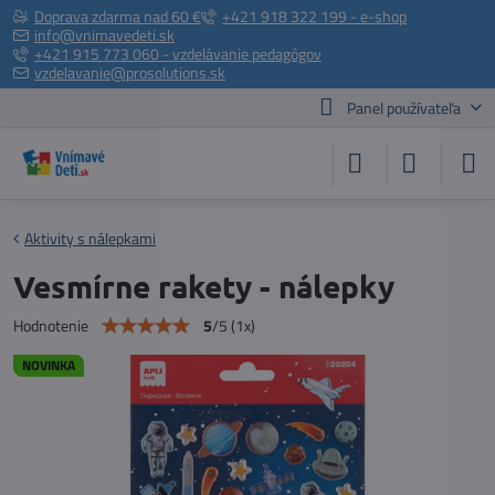
Doprava zdarma nad 60 €
+421 918 322 199 - e-shop
info@vnimavedeti.sk
+421 915 773 060 - vzdelávanie pedagógov
vzdelavanie@prosolutions.sk
Panel používateľa
Aktivity s nálepkami
Vesmírne rakety - nálepky
5
/
5
(
1
x)
Hodnotenie
NOVINKA