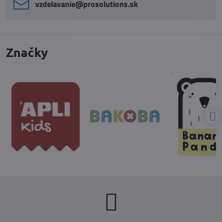
vzdelavanie​@prosolutions​.sk
Značky