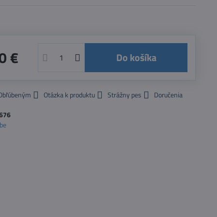
0 €
Do košíka
 Obľúbeným
Otázka k produktu
Strážny pes
Doručenia
676
be