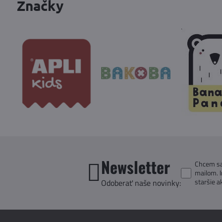
Značky
Newsletter
Chcem sa 
mailom. 
staršie a
Odoberať naše novinky: