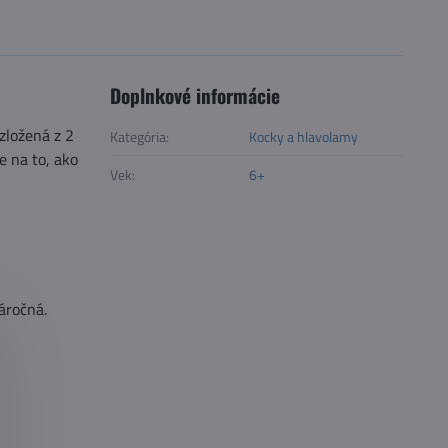
Doplnkové informácie
zložená z 2
Kategória:
Kocky a hlavolamy
e na to, ako
Vek:
6+
áročná.