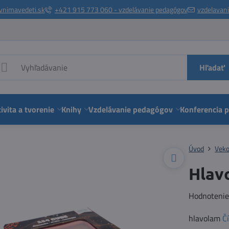
vnimavedeti.sk
+421 915 773 060 - vzdelávanie pedagógov
vzdelavan
Hľadať
ivita a tvorenie
Knihy
Vzdelávanie pedagógov
Konferencia 
Úvod
Veko
Hlav
Hodnoteni
hlavolam
Čí