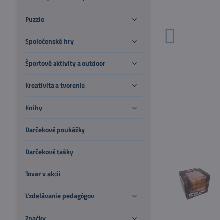
Puzzle
Spoločenské hry
Športové aktivity a outdoor
Kreativita a tvorenie
Knihy
Darčekové poukážky
Darčekové tašky
Tovar v akcii
Vzdelávanie pedagógov
Značky