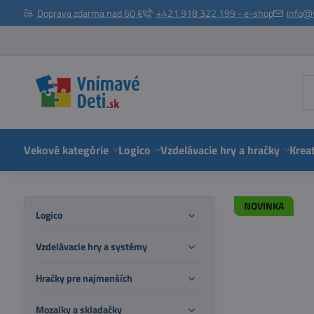
Doprava zdarma nad 60 €
+421 918 322 199 - e-shop
info@
Vekové kategórie
Logico
Vzdelávacie hry a hračky
Kreat
NOVINKA
Logico
Vzdelávacie hry a systémy
Hračky pre najmenších
Mozaiky a skladačky