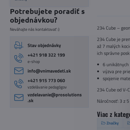
Potrebujete poradiť s
objednávkou?
234 Cube – geom
Neváhajte nás kontaktovať :)
234 Cube je prem
Stav objednávky
až 7 malých koci
ich správne posk
+421 918 322 199
e-shop
6 unikátnych 
info​@vnimavedeti​.sk
výzva pre pri
spojenie mate
+421 915 773 060
vzdelávanie pedagógov
234 Cube od V-C
vzdelavanie​@prosolutions​
.sk
Náročnosť: 3 z 5
Viac z kateg
Značky