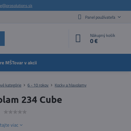
ie@prosolutions.sk
Panel používateľa
Nákupný košík
0 €
pre MŠ
Tovar v akcii
vé kategórie
6 - 10 rokov
Kocky a hlavolamy
olam 234 Cube
e
tajte viac