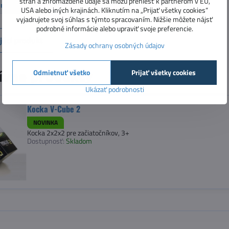
strán a zhromaždené údaje sa môžu preniesť k partnerom v EÚ,
ry a hračky
Kocky a hlavolamy
Kocky a hlavolamy
USA alebo iných krajinách. Kliknutím na „Prijať všetky cookies“
vyjadrujete svoj súhlas s týmto spracovaním. Nižšie môžete nájsť
podrobné informácie alebo upraviť svoje preferencie.
júci produkt
Zásady ochrany osobných údajov
Odmietnuť všetko
Prijať všetky cookies
ívne produkty
Ukázať podrobnosti
Kocka V-Cube 2
NOVINKA
Kocka 2x2x2 pre začiatočníkov, 3+
Dostupnosť:
Skladom