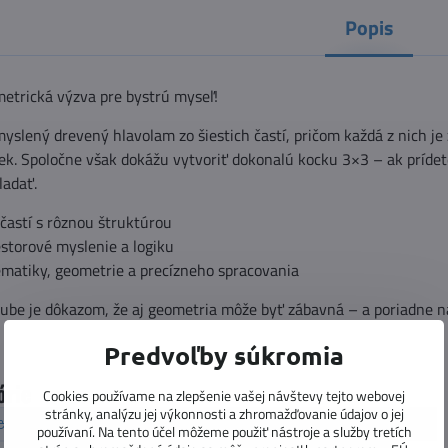
Popis
etrická výzva pre bystrú myseľ!
yslený drevený hlavolam zo šiestich častí, pričom každá z nich je 
ek. Spoločne však dokážu vytvoriť dokonalú kocku 3×3 – ak prídet
ladať.
častí s rôznou štruktúrou
estorové myslenie a logiku
matiky, geometrie a precízneho spracovania
ube je dôkazom, že aj geometria môže byť zábavná – a poriadne n
Predvoľby súkromia
órie
Cookies používame na zlepšenie vašej návštevy tejto webovej
stránky, analýzu jej výkonnosti a zhromažďovanie údajov o jej
Vekové kategórie
6 - 10 rokov
V-Cube
Novinky
používaní. Na tento účel môžeme použiť nástroje a služby tretích