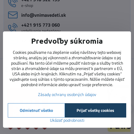
e-shop
info​@vnimavedeti​.sk
+421 915 773 060
vzdelávanie pedagógov
Predvoľby súkromia
vzdelavanie​@prosolutions​.sk
Cookies používame na zlepšenie vašej návštevy tejto webovej
stránky, analýzu jej výkonnosti a zhromažďovanie údajov o jej
používaní. Na tento účel môžeme použiť nástroje a služby tretích
Značky
strán a zhromaždené údaje sa môžu preniesť k partnerom v EÚ,
USA alebo iných krajinách. Kliknutím na „Prijať všetky cookies“
vyjadrujete svoj súhlas s týmto spracovaním. Nižšie môžete nájsť
podrobné informácie alebo upraviť svoje preferencie.
Zásady ochrany osobných údajov
Odmietnuť všetko
Prijať všetky cookies
Ukázať podrobnosti