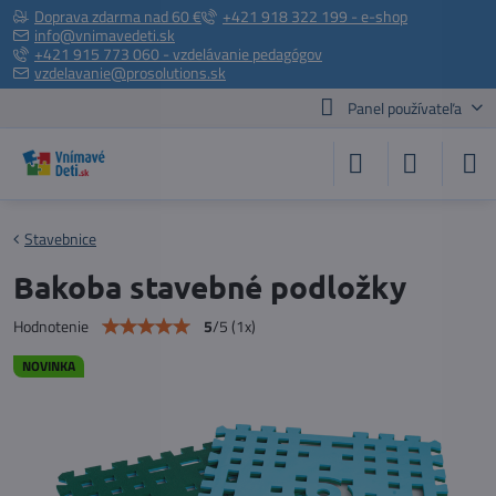
Doprava zdarma nad 60 €
+421 918 322 199 - e-shop
info@vnimavedeti.sk
+421 915 773 060 - vzdelávanie pedagógov
vzdelavanie@prosolutions.sk
Panel používateľa
Stavebnice
Bakoba stavebné podložky
5
/
5
(
1
x)
Hodnotenie
NOVINKA