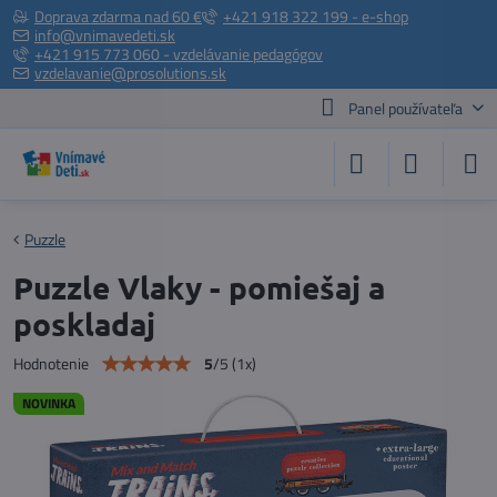
Doprava zdarma nad 60 €
+421 918 322 199 - e-shop
info@vnimavedeti.sk
+421 915 773 060 - vzdelávanie pedagógov
vzdelavanie@prosolutions.sk
Panel používateľa
Puzzle
Puzzle Vlaky - pomiešaj a
poskladaj
5
/
5
(
1
x)
Hodnotenie
NOVINKA