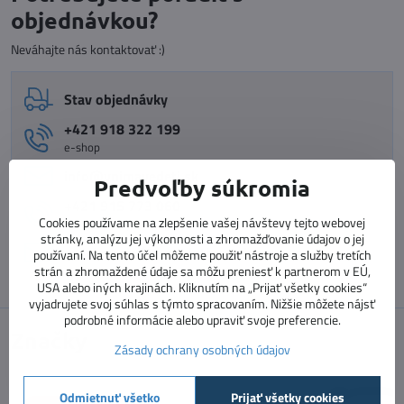
objednávkou?
Neváhajte nás kontaktovať :)
Stav objednávky
+421 918 322 199
e-shop
info​@vnimavedeti​.sk
Predvoľby súkromia
+421 915 773 060
Cookies používame na zlepšenie vašej návštevy tejto webovej
vzdelávanie pedagógov
stránky, analýzu jej výkonnosti a zhromažďovanie údajov o jej
vzdelavanie​@prosolutions​.sk
používaní. Na tento účel môžeme použiť nástroje a služby tretích
strán a zhromaždené údaje sa môžu preniesť k partnerom v EÚ,
USA alebo iných krajinách. Kliknutím na „Prijať všetky cookies“
vyjadrujete svoj súhlas s týmto spracovaním. Nižšie môžete nájsť
podrobné informácie alebo upraviť svoje preferencie.
Značky
Zásady ochrany osobných údajov
Odmietnuť všetko
Prijať všetky cookies