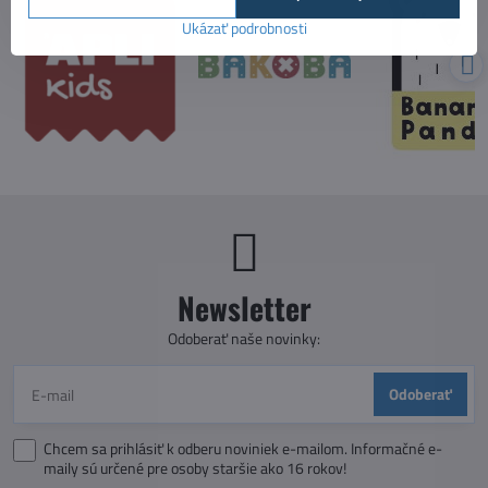
Ukázať podrobnosti
Newsletter
Odoberať naše novinky:
Odoberať
Chcem sa prihlásiť k odberu noviniek e-mailom. Informačné e-
maily sú určené pre osoby staršie ako 16 rokov!