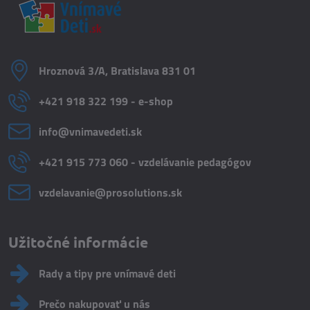
Hroznová 3/A, Bratislava 831 01
+421 918 322 199 - e-shop
info​@vnimavedeti​.sk
+421 915 773 060 - vzdelávanie pedagógov
vzdelavanie​@prosolutions​.sk
Užitočné informácie
Rady a tipy pre vnímavé deti
Prečo nakupovať u nás