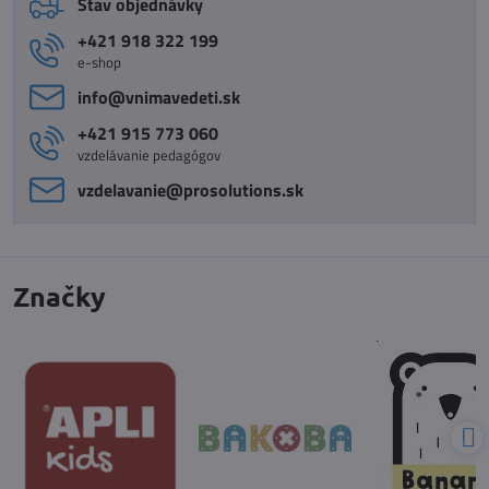
Stav objednávky
+421 918 322 199
e-shop
info​@vnimavedeti​.sk
+421 915 773 060
vzdelávanie pedagógov
vzdelavanie​@prosolutions​.sk
Značky