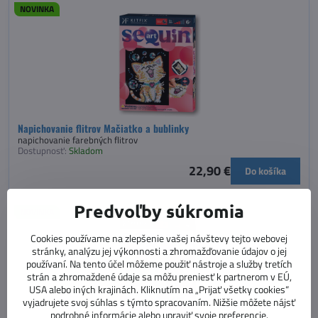
NOVINKA
Napichovanie flitrov Mačiatko a bublinky
napichovanie farebných flitrov
Dostupnosť:
Skladom
22,90 €
Do košíka
Predvoľby súkromia
NOVINKA
Cookies používame na zlepšenie vašej návštevy tejto webovej
stránky, analýzu jej výkonnosti a zhromažďovanie údajov o jej
používaní. Na tento účel môžeme použiť nástroje a služby tretích
strán a zhromaždené údaje sa môžu preniesť k partnerom v EÚ,
USA alebo iných krajinách. Kliknutím na „Prijať všetky cookies“
vyjadrujete svoj súhlas s týmto spracovaním. Nižšie môžete nájsť
podrobné informácie alebo upraviť svoje preferencie.