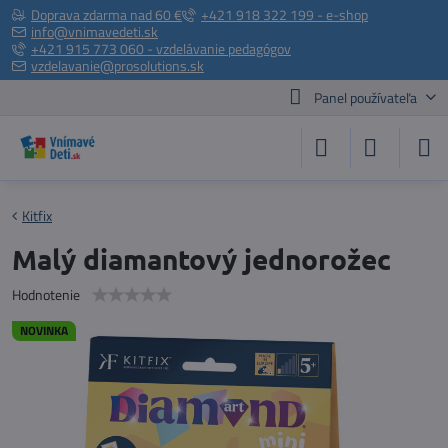
Doprava zdarma nad 60 €
+421 918 322 199 - e-shop
info@vnimavedeti.sk
+421 915 773 060 - vzdelávanie pedagógov
vzdelavanie@prosolutions.sk
Panel používateľa
Kitfix
Malý diamantový jednorožec
Hodnotenie
NOVINKA