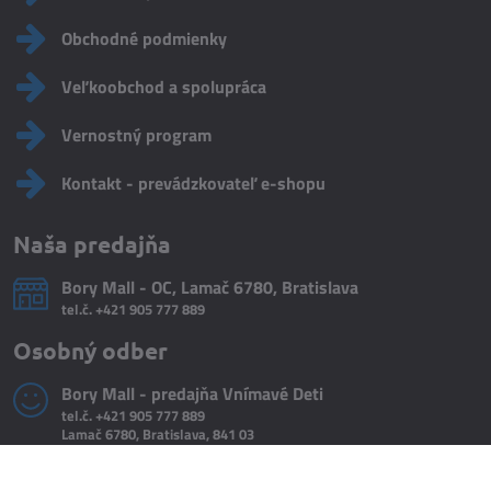
Obchodné podmienky
Veľkoobchod a spolupráca
Vernostný program
Kontakt - prevádzkovateľ e-shopu
Naša predajňa
Bory Mall - OC, Lamač 6780, Bratislava
tel.č.
+421 905 777 889
Osobný odber
Bory Mall - predajňa Vnímavé Deti
tel.č.
+421 905 777 889
Lamač 6780, Bratislava, 841 03
Vnímavé Deti
Do košíka
tel. č.
+421 918 322 199