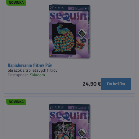
NOVINKA
Napichovanie flitrov Páv
obrázok z trblietavých flitrov
Dostupnosť:
Skladom
24,90 €
Do košíka
NOVINKA