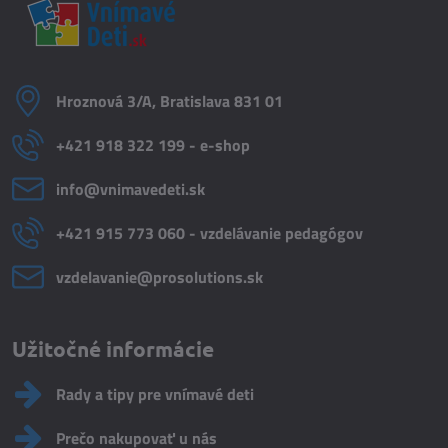
Hroznová 3/A, Bratislava 831 01
+421 918 322 199 - e-shop
info​@vnimavedeti​.sk
+421 915 773 060 - vzdelávanie pedagógov
vzdelavanie​@prosolutions​.sk
Užitočné informácie
Rady a tipy pre vnímavé deti
Prečo nakupovať u nás