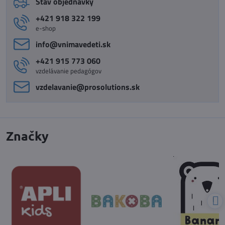
Stav objednávky
+421 918 322 199
e-shop
info​@vnimavedeti​.sk
+421 915 773 060
vzdelávanie pedagógov
vzdelavanie​@prosolutions​.sk
Značky