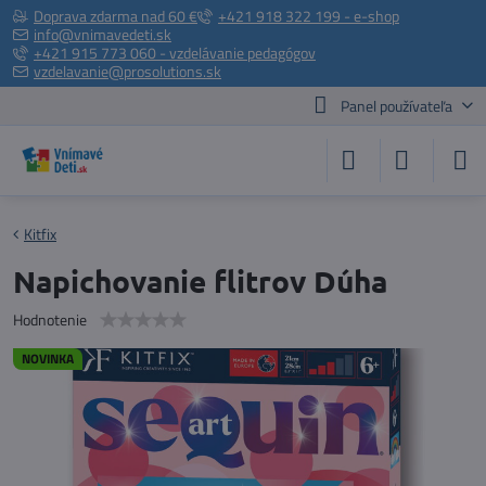
Doprava zdarma nad 60 €
+421 918 322 199 - e-shop
info@vnimavedeti.sk
+421 915 773 060 - vzdelávanie pedagógov
vzdelavanie@prosolutions.sk
Panel používateľa
Kitfix
Napichovanie flitrov Dúha
Hodnotenie
NOVINKA