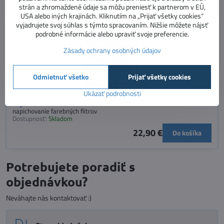
strán a zhromaždené údaje sa môžu preniesť k partnerom v EÚ,
USA alebo iných krajinách. Kliknutím na „Prijať všetky cookies“
NOVINKA
vyjadrujete svoj súhlas s týmto spracovaním. Nižšie môžete nájsť
podrobné informácie alebo upraviť svoje preferencie.
Zásady ochrany osobných údajov
Odmietnuť všetko
Prijať všetky cookies
Ukázať podrobnosti
Napichovanie flitrov Psík
napichovanie farebných flitrov
Dostupnosť:
Skladom
22,90 €
Do košíka
Potrebujete poradiť s
objednávkou?
Neváhajte nás kontaktovať :)