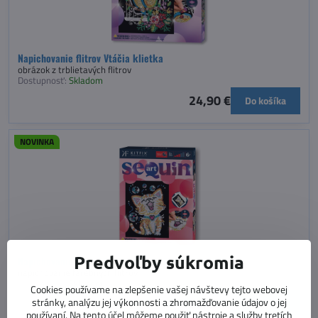
Napichovanie flitrov Vtáčia klietka
obrázok z trblietavých flitrov
Dostupnosť:
Skladom
24,90 €
Do košíka
NOVINKA
Predvoľby súkromia
Napichovanie flitrov Mačiatko a bublinky
napichovanie farebných flitrov
Dostupnosť:
Skladom
Cookies používame na zlepšenie vašej návštevy tejto webovej
22,90 €
stránky, analýzu jej výkonnosti a zhromažďovanie údajov o jej
Do košíka
používaní. Na tento účel môžeme použiť nástroje a služby tretích