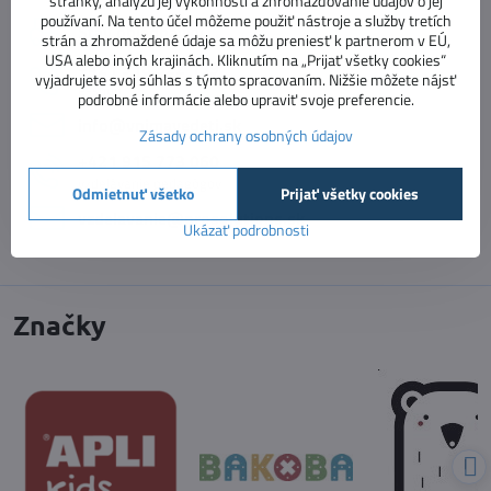
stránky, analýzu jej výkonnosti a zhromažďovanie údajov o jej
používaní. Na tento účel môžeme použiť nástroje a služby tretích
Stav objednávky
strán a zhromaždené údaje sa môžu preniesť k partnerom v EÚ,
USA alebo iných krajinách. Kliknutím na „Prijať všetky cookies“
+421 918 322 199
vyjadrujete svoj súhlas s týmto spracovaním. Nižšie môžete nájsť
e-shop
podrobné informácie alebo upraviť svoje preferencie.
info​@vnimavedeti​.sk
Zásady ochrany osobných údajov
+421 915 773 060
vzdelávanie pedagógov
Odmietnuť všetko
Prijať všetky cookies
vzdelavanie​@prosolutions​.sk
Ukázať podrobnosti
Značky