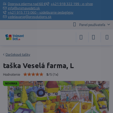
Doprava zdarma nad 60 €
+421 918 322 199 - e-shop
info@vnimavedeti.sk
+421 915 773 060 - vzdelávanie pedagógov
vzdelavanie@prosolutions.sk
Panel používateľa
Darčekové tašky
taška Veselá farma, L
5
/
5
(
1
x)
Hodnotenie
NOVINKA