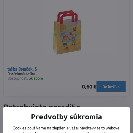
taška Domček, S
Darčeková taška
Dostupnosť:
Skladom
0,60 €
Do košíka
Potrebujete poradiť s
objednávkou?
Predvoľby súkromia
Neváhajte nás kontaktovať :)
Cookies používame na zlepšenie vašej návštevy tejto webovej