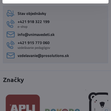
Stav objednávky
+421 918 322 199
e-shop
info​@vnimavedeti​.sk
+421 915 773 060
vzdelávanie pedagógov
vzdelavanie​@prosolutions​.sk
Značky