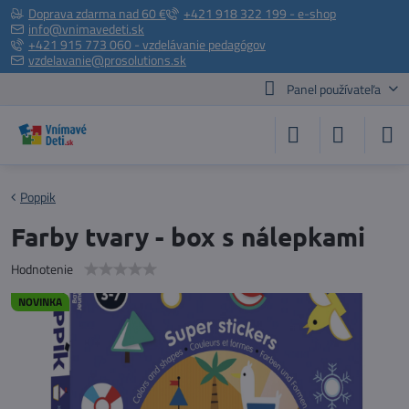
Doprava zdarma nad 60 €
+421 918 322 199 - e-shop
info@vnimavedeti.sk
+421 915 773 060 - vzdelávanie pedagógov
vzdelavanie@prosolutions.sk
Panel používateľa
Poppik
Farby tvary - box s nálepkami
Hodnotenie
NOVINKA