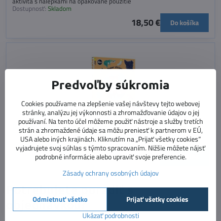
aktivita s nálepkami na opakované použitie
Dostupnosť:
Skladom
18,50 €
Do košíka
Predvoľby súkromia
Cookies používame na zlepšenie vašej návštevy tejto webovej
stránky, analýzu jej výkonnosti a zhromažďovanie údajov o jej
používaní. Na tento účel môžeme použiť nástroje a služby tretích
Divoké zvieratá - box s nálepkami
strán a zhromaždené údaje sa môžu preniesť k partnerom v EÚ,
aktivita s nálepkami na opakované použitie
USA alebo iných krajinách. Kliknutím na „Prijať všetky cookies“
Dostupnosť:
Skladom
vyjadrujete svoj súhlas s týmto spracovaním. Nižšie môžete nájsť
18,50 €
Do košíka
podrobné informácie alebo upraviť svoje preferencie.
Zásady ochrany osobných údajov
Potrebujete poradiť s
Odmietnuť všetko
Prijať všetky cookies
objednávkou?
Ukázať podrobnosti
Neváhajte nás kontaktovať :)