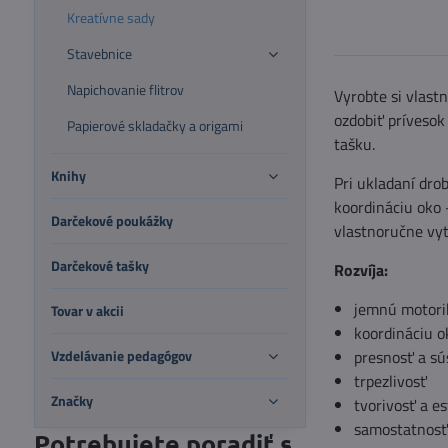
Kreatívne sady
Stavebnice
Napichovanie flitrov
Vyrobte si vlast
ozdobiť prívesok
Papierové skladačky a origami
tašku.
Knihy
Pri ukladaní dro
koordináciu oko 
Darčekové poukážky
vlastnoručne vy
Darčekové tašky
Rozvíja:
jemnú motori
Tovar v akcii
koordináciu o
Vzdelávanie pedagógov
presnosť a sú
trpezlivosť
Značky
tvorivosť a es
samostatnosť 
Potrebujete poradiť s