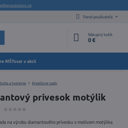
ie@prosolutions.sk
Panel používateľa
Nákupný košík
0 €
pre MŠ
Tovar v akcii
tivita a tvorenie
Kreatívne sady
antový prívesok motýlik
e
sada na výrobu diamantového prívesku s motívom motýlika