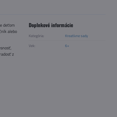
Doplnkové informácie
je deťom
čník alebo
Kategória:
Kreatívne sady
Vek:
6+
esnosť,
radosť z