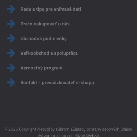
Rady a tipy pre vnímavé deti
Prečo nakupovať u nás
Obchodné podmienky
Veľkoobchod a spolupráca
Vernostný program
Kontakt - prevádzkovateľ e-shopu
©
2026
Copyright
Predvoľby súkromia
Zásady ochrany osobných údajov
Vytvorené pomocou:
BiznisWeb.sk