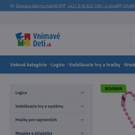
Doprava zdarma nad 60 €
+421 918 322 199 - e-shop
info@
Vekové kategórie
Logico
Vzdelávacie hry a hračky
Kreat
NOVINKA
Logico
Vzdelávacie hry a systémy
Hračky pre najmenších
Mozaiky a skladačky