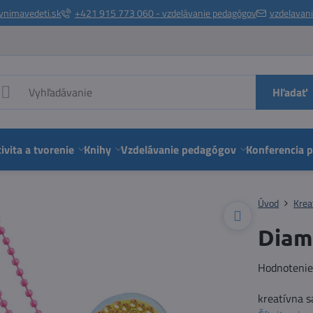
vnimavedeti.sk
+421 915 773 060 - vzdelávanie pedagógov
vzdelavan
Hľadať
ivita a tvorenie
Knihy
Vzdelávanie pedagógov
Konferencia 
Úvod
Krea
Diam
Hodnoteni
kreatívna 