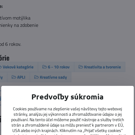
e:
tívom motýlika
mienky na zdobenie
od 6 rokov.
órie
Vekové kategórie
6 - 10 rokov
Kreativita a tvorenie
dy
APLI
Kreatívne sady
Predvoľby súkromia
júci produkt
Cookies používame na zlepšenie vašej návštevy tejto webovej
stránky, analýzu jej výkonnosti a zhromažďovanie údajov o jej
ívne produkty
používaní. Na tento účel môžeme použiť nástroje a služby tretích
strán a zhromaždené údaje sa môžu preniesť k partnerom v EÚ,
USA alebo iných krajinách. Kliknutím na „Prijať všetky cookies“