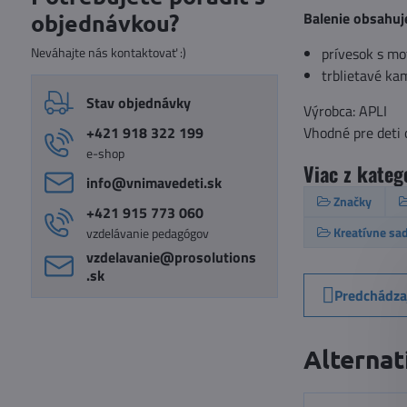
Balenie obsahuj
objednávkou?
Neváhajte nás kontaktovať :)
prívesok s mo
trblietavé ka
Stav objednávky
Výrobca: APLI
+421 918 322 199
Vhodné pre deti 
e-shop
Viac z kateg
info​@vnimavedeti​.sk
Značky
+421 915 773 060
Kreatívne sa
vzdelávanie pedagógov
vzdelavanie​@prosolutions​
.sk
Predchádza
Alternat