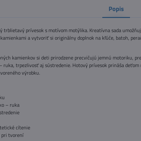
Popis
ný trblietavý prívesok s motívom motýlika. Kreatívna sada umožňu
 kamienkami a vytvoriť si originálny doplnok na kľúče, batoh, pera
bných kamienkov si deti prirodzene precvičujú jemnú motoriku, pr
– ruka, trpezlivosť aj sústredenie. Hotový prívesok prináša deťom 
tvoreného výrobku.
ku
ko – ruka
stredenie
tetické cítenie
pri tvorení