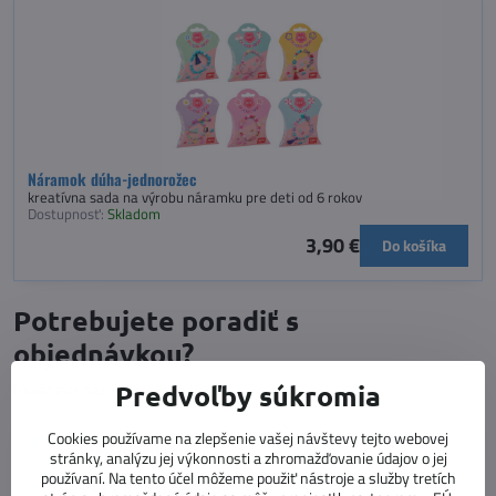
Náramok dúha-jednorožec
kreatívna sada na výrobu náramku pre deti od 6 rokov
Dostupnosť:
Skladom
3,90 €
Do košíka
Potrebujete poradiť s
objednávkou?
Predvoľby súkromia
Neváhajte nás kontaktovať :)
Cookies používame na zlepšenie vašej návštevy tejto webovej
Stav objednávky
stránky, analýzu jej výkonnosti a zhromažďovanie údajov o jej
používaní. Na tento účel môžeme použiť nástroje a služby tretích
+421 918 322 199