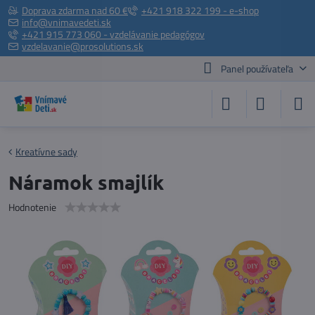
Doprava zdarma nad 60 €
+421 918 322 199 - e-shop
info@vnimavedeti.sk
+421 915 773 060 - vzdelávanie pedagógov
vzdelavanie@prosolutions.sk
Panel používateľa
Kreatívne sady
Náramok smajlík
Hodnotenie