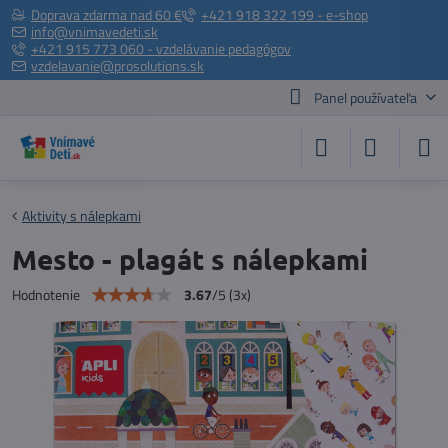
Doprava zdarma nad 60 €
+421 918 322 199 - e-shop
info@vnimavedeti.sk
+421 915 773 060 - vzdelávanie pedagógov
vzdelavanie@prosolutions.sk
Panel používateľa
Aktivity s nálepkami
Mesto - plagát s nálepkami
3.67
/
5
(
3
x)
Hodnotenie