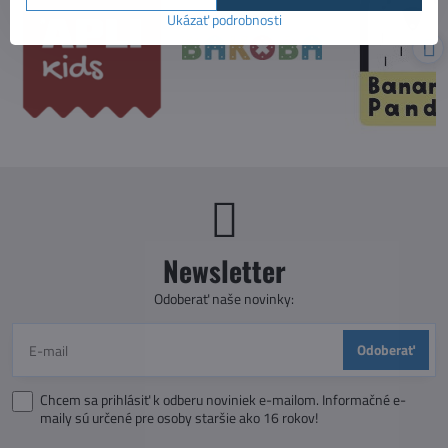
Ukázať podrobnosti
Newsletter
Odoberať naše novinky:
Odoberať
Chcem sa prihlásiť k odberu noviniek e-mailom. Informačné e-
maily sú určené pre osoby staršie ako 16 rokov!