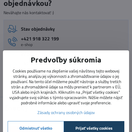
objednávkou?
Neváhajte nás kontaktovať :)
Stav objednávky
+421 918 322 199
e-shop
info​@vnimavedeti​.sk
Predvoľby súkromia
+421 915 773 060
vzdelávanie pedagógov
Cookies používame na zlepšenie vašej návštevy tejto webovej
stránky, analýzu jej výkonnosti a zhromažďovanie údajov o jej
vzdelavanie​@prosolutions​.sk
používaní. Na tento účel môžeme použiť nástroje a služby tretích
strán a zhromaždené údaje sa môžu preniesť k partnerom v EÚ,
USA alebo iných krajinách. Kliknutím na „Prijať všetky cookies“
vyjadrujete svoj súhlas s týmto spracovaním. Nižšie môžete nájsť
podrobné informácie alebo upraviť svoje preferencie.
Značky
Zásady ochrany osobných údajov
Odmietnuť všetko
Prijať všetky cookies