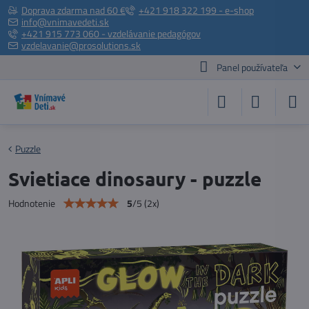
Doprava zdarma nad 60 €
+421 918 322 199 - e-shop
info@vnimavedeti.sk
+421 915 773 060 - vzdelávanie pedagógov
vzdelavanie@prosolutions.sk
Panel používateľa
Puzzle
Svietiace dinosaury - puzzle
5
/
5
(
2
x)
Hodnotenie