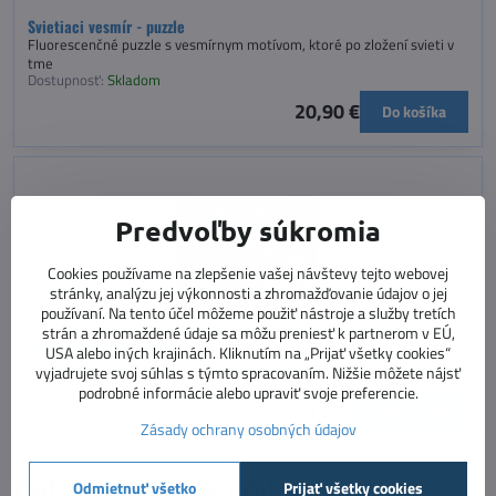
Svietiaci vesmír - puzzle
Fluorescenčné puzzle s vesmírnym motívom, ktoré po zložení svieti v
tme
Dostupnosť:
Skladom
20,90 €
Do košíka
Predvoľby súkromia
Cookies používame na zlepšenie vašej návštevy tejto webovej
stránky, analýzu jej výkonnosti a zhromažďovanie údajov o jej
používaní. Na tento účel môžeme použiť nástroje a služby tretích
strán a zhromaždené údaje sa môžu preniesť k partnerom v EÚ,
Svietiaci oceán - puzzle
USA alebo iných krajinách. Kliknutím na „Prijať všetky cookies“
fluorescenčné puzzle s oceánom, ktoré po zložení svieti v tme
vyjadrujete svoj súhlas s týmto spracovaním. Nižšie môžete nájsť
Dostupnosť:
Skladom
podrobné informácie alebo upraviť svoje preferencie.
23,50 €
Do košíka
Zásady ochrany osobných údajov
Potrebujete poradiť s
Odmietnuť všetko
Prijať všetky cookies