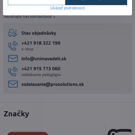
objednávkou?
Ukázať podrobnosti
Neváhajte nás kontaktovať :)
Stav objednávky
+421 918 322 199
e-shop
info​@vnimavedeti​.sk
+421 915 773 060
vzdelávanie pedagógov
vzdelavanie​@prosolutions​.sk
Značky