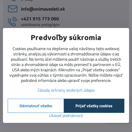
info​@vnimavedeti​.sk
+421 915 773 060
vzdelávanie pedagógov
vzdelavanie​@prosolutions​.sk
Predvoľby súkromia
Cookies používame na zlepšenie vašej návštevy tejto webovej
stránky, analýzu jej výkonnosti a zhromažďovanie údajov o jej
používaní. Na tento účel môžeme použiť nástroje a služby tretích
Značky
strán a zhromaždené údaje sa môžu preniesť k partnerom v EÚ,
USA alebo iných krajinách. Kliknutím na „Prijať všetky cookies“
vyjadrujete svoj súhlas s týmto spracovaním. Nižšie môžete nájsť
podrobné informácie alebo upraviť svoje preferencie.
Zásady ochrany osobných údajov
Odmietnuť všetko
Prijať všetky cookies
Ukázať podrobnosti