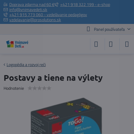
Doprava zdarma nad 60 €
+421 918 322 199 - e-shop
info@vnimavedeti.sk
+421 915 773 060 - vzdelávanie pedagógov
vzdelavanie@prosolutions.sk
Panel používateľa
Logopédia a rozvoj reči
Postavy a tiene na výlety
Hodnotenie