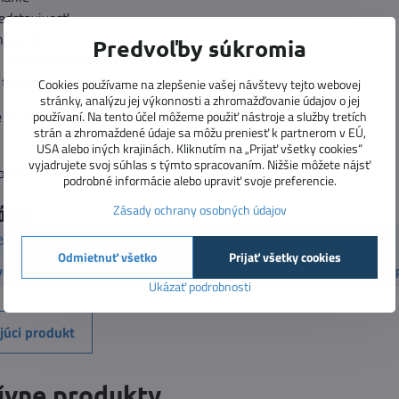
redstavivosť
nímanie
Predvoľby súkromia
 miešanie farieb
 trpezlivosť
Cookies používame na zlepšenie vašej návštevy tejto webovej
stránky, analýzu jej výkonnosti a zhromažďovanie údajov o jej
 10 kusov plastelíny v rôznych farbách.
používaní. Na tento účel môžeme použiť nástroje a služby tretích
strán a zhromaždené údaje sa môžu preniesť k partnerom v EÚ,
USA alebo iných krajinách. Kliknutím na „Prijať všetky cookies“
vyjadrujete svoj súhlas s týmto spracovaním. Nižšie môžete nájsť
od 3 rokov.
podrobné informácie alebo upraviť svoje preferencie.
órie
Zásady ochrany osobných údajov
Vekové kategórie
3 - 5 rokov
6 - 10 rokov
Carioca
Odmietnuť všetko
Prijať všetky cookies
tvorenie
Modelovacie hmoty
Modelovacie hmoty a kinetický 
Ukázať podrobnosti
júci produkt
ívne produkty