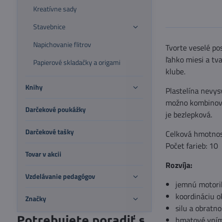
Kreatívne sady
Stavebnice
Napichovanie flitrov
Tvorte veselé pos
ľahko miesi a tv
Papierové skladačky a origami
klube.
Knihy
Plastelína nevys
možno kombinovať
Darčekové poukážky
je bezlepková.
Darčekové tašky
Celková hmotnos
Počet farieb: 10
Tovar v akcii
Rozvíja:
Vzdelávanie pedagógov
jemnú motori
koordináciu o
Značky
silu a obratno
Potrebujete poradiť s
hmatové vní