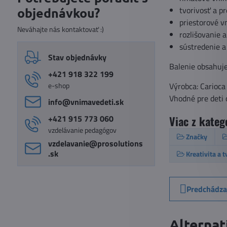
tvorivosť a p
objednávkou?
priestorové v
Neváhajte nás kontaktovať :)
rozlišovanie a
sústredenie a
Stav objednávky
Balenie obsahuje
+421 918 322 199
e-shop
Výrobca: Carioca
Vhodné pre deti 
info​@vnimavedeti​.sk
+421 915 773 060
Viac z kateg
vzdelávanie pedagógov
Značky
vzdelavanie​@prosolutions​
.sk
Kreativita a 
Predchádza
Alternat