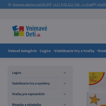
Doprava zdarma nad 60 €
+421 918 322 199 - e-shop
info@
Vekové kategórie
Logico
Vzdelávacie hry a hračky
Kreat
Logico
Vzdelávacie hry a systémy
Hračky pre najmenších
Mozaiky a skladačky