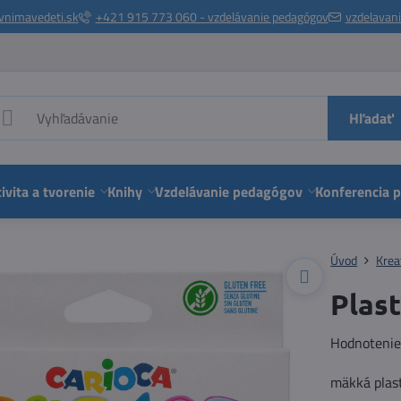
vnimavedeti.sk
+421 915 773 060 - vzdelávanie pedagógov
vzdelavan
Hľadať
ivita a tvorenie
Knihy
Vzdelávanie pedagógov
Konferencia 
Úvod
Krea
Plast
Hodnoteni
mäkká plast