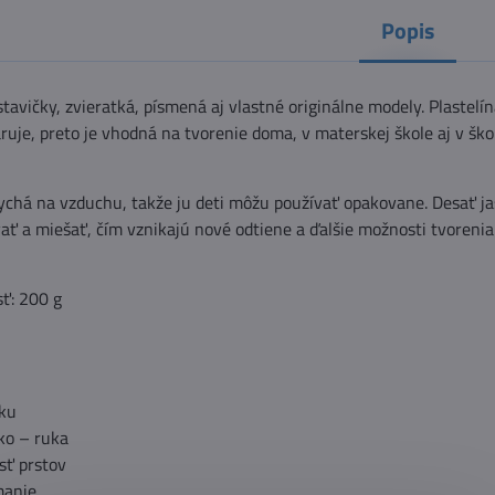
Popis
tavičky, zvieratká, písmená aj vlastné originálne modely. Plastelín
aruje, preto je vhodná na tvorenie doma, v materskej škole aj v šk
ychá na vzduchu, takže ju deti môžu používať opakovane. Desať ja
 a miešať, čím vznikajú nové odtiene a ďalšie možnosti tvorenia.
ť: 200 g
ku
ko – ruka
sť prstov
manie