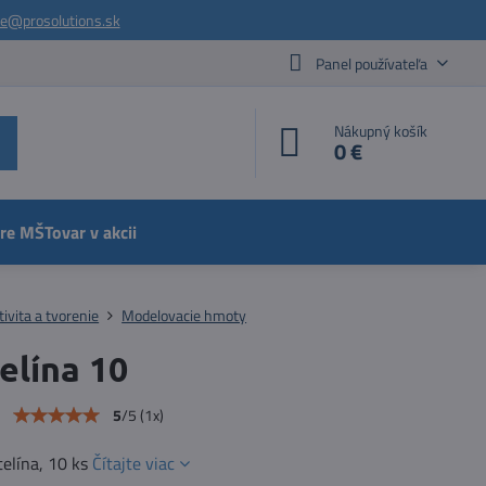
ie@prosolutions.sk
Panel používateľa
Nákupný košík
0 €
pre MŠ
Tovar v akcii
tivita a tvorenie
Modelovacie hmoty
elína 10
e
5
/
5
(
1
x)
elína, 10 ks
Čítajte viac