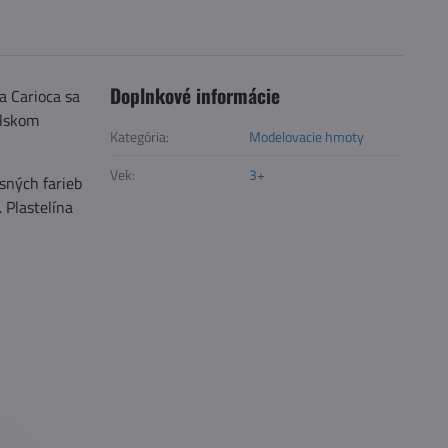
Doplnkové informácie
a Carioca sa
olskom
Kategória:
Modelovacie hmoty
Vek:
3+
sných farieb
 Plastelína