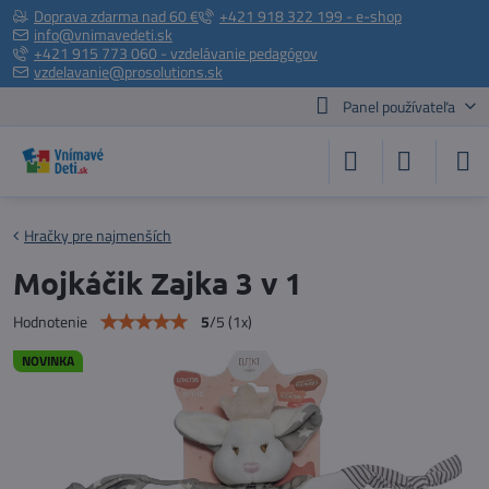
Doprava zdarma nad 60 €
+421 918 322 199 - e-shop
info@vnimavedeti.sk
+421 915 773 060 - vzdelávanie pedagógov
vzdelavanie@prosolutions.sk
Panel používateľa
Hračky pre najmenších
Mojkáčik Zajka 3 v 1
5
/
5
(
1
x)
Hodnotenie
NOVINKA