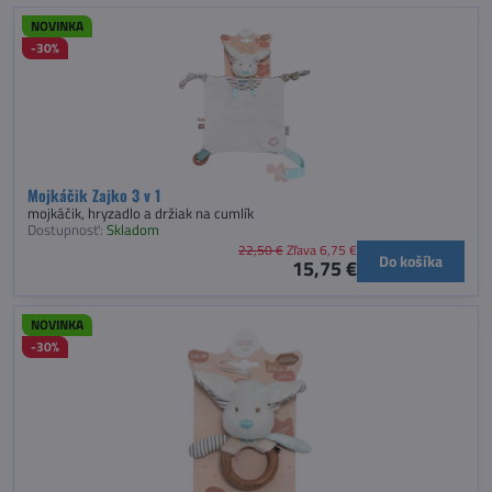
NOVINKA
-30%
Mojkáčik Zajko 3 v 1
mojkáčik, hryzadlo a držiak na cumlík
Dostupnosť:
Skladom
22,50 €
Zľava 6,75 €
Do košíka
15,75 €
NOVINKA
-30%