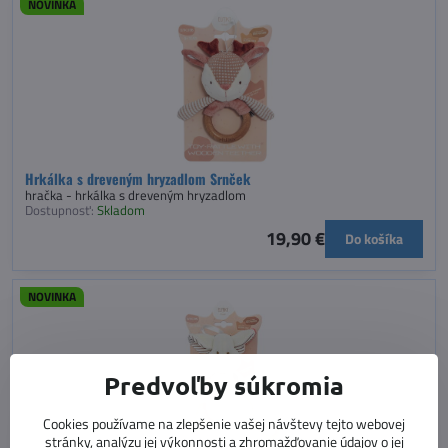
NOVINKA
Hrkálka s dreveným hryzadlom Srnček
hračka - hrkálka s dreveným hryzadlom
Dostupnosť:
Skladom
19,90 €
Do košíka
NOVINKA
Predvoľby súkromia
Cookies používame na zlepšenie vašej návštevy tejto webovej
stránky, analýzu jej výkonnosti a zhromažďovanie údajov o jej