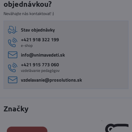
objednávkou?
Neváhajte nás kontaktovať :)
Stav objednávky
+421 918 322 199
e-shop
info​@vnimavedeti​.sk
+421 915 773 060
vzdelávanie pedagógov
vzdelavanie​@prosolutions​.sk
Značky