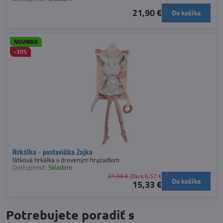
21,90 €
Do košíka
NOVINKA
-30%
Hrkálka - postavička Zajka
látková hrkálka s dreveným hryzadlom
Dostupnosť:
Skladom
21,90 €
Zľava 6,57 €
Do košíka
15,33 €
Potrebujete poradiť s