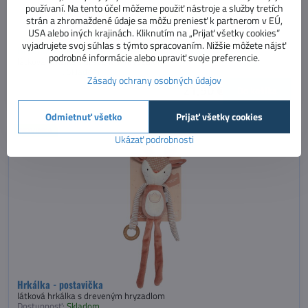
používaní. Na tento účel môžeme použiť nástroje a služby tretích
strán a zhromaždené údaje sa môžu preniesť k partnerom v EÚ,
USA alebo iných krajinách. Kliknutím na „Prijať všetky cookies“
vyjadrujete svoj súhlas s týmto spracovaním. Nižšie môžete nájsť
Hrkálka - postavička Zajko
podrobné informácie alebo upraviť svoje preferencie.
látková hrkálka s dreveným hryzadlom
Dostupnosť:
Skladom
Zásady ochrany osobných údajov
21,90 €
Do košíka
Odmietnuť všetko
Prijať všetky cookies
NOVINKA
Ukázať podrobnosti
Hrkálka - postavička Srnček
látková hrkálka s dreveným hryzadlom
Dostupnosť:
Skladom