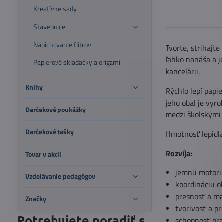
Kreatívne sady
Stavebnice
Napichovanie flitrov
Tvorte, strihajt
ľahko nanáša a j
Papierové skladačky a origami
kancelárii.
Knihy
Rýchlo lepí papie
jeho obal je vyr
Darčekové poukážky
medzi školskými
Darčekové tašky
Hmotnosť lepidla
Rozvíja:
Tovar v akcii
jemnú motori
Vzdelávanie pedagógov
koordináciu o
presnosť a m
Značky
tvorivosť a p
Potrebujete poradiť s
schopnosť pra