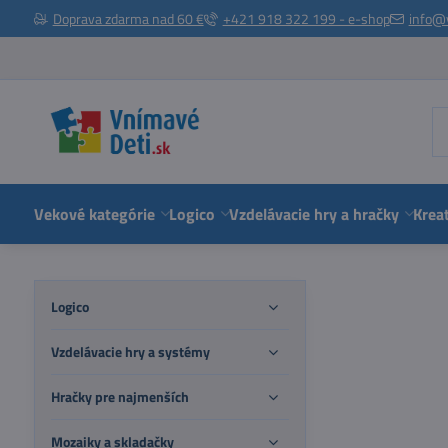
Doprava zdarma nad 60 €
+421 918 322 199 - e-shop
info@
Vekové kategórie
Logico
Vzdelávacie hry a hračky
Kreat
Logico
Vzdelávacie hry a systémy
Hračky pre najmenších
Mozaiky a skladačky