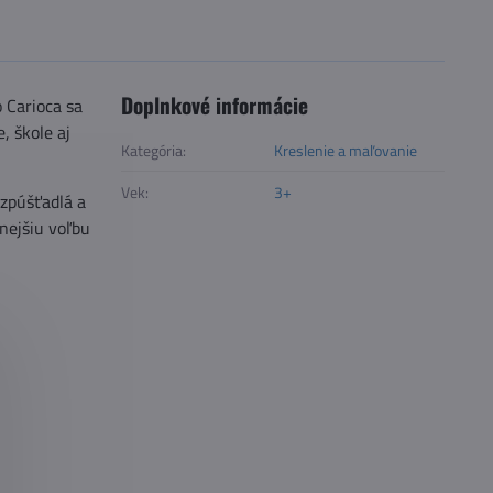
Doplnkové informácie
o Carioca sa
, škole aj
Kategória:
Kreslenie a maľovanie
Vek:
3+
ozpúšťadlá a
nejšiu voľbu