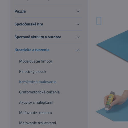
Puzzle
Spoločenské hry
Športové aktivity a outdoor
Kreativita a tvorenie
Modelovacie hmoty
Kinetický piesok
Kreslenie a maľovanie
Grafomotorické cvičenia
Aktivity s nálepkami
Maľovanie pieskom
Maľovanie trblietkami