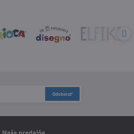
Odoberať
Naša predajňa