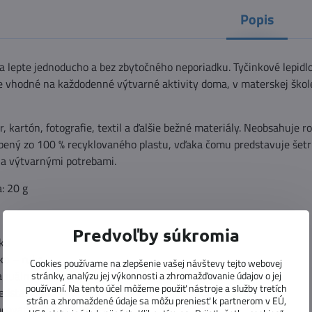
Popis
e a lepte jednoducho a bez zbytočného neporiadku. Tyčinkové lepidl
e vhodné na každodenné výtvarné aktivity doma, v materskej škole
r, kartón, fotografie, textil a ďalšie bežné materiály. Neobsahuje r
obený zo 100 % recyklovaného plastu, vďaka čomu predstavuje šetr
 a výtvarnými potrebami.
: 20 g
Predvoľby súkromia
ku
ko – ruka
Cookies používame na zlepšenie vašej návštevy tejto webovej
anuálnu zručnosť
stránky, analýzu jej výkonnosti a zhromažďovanie údajov o jej
používaní. Na tento účel môžeme použiť nástroje a služby tretích
redstavivosť
strán a zhromaždené údaje sa môžu preniesť k partnerom v EÚ,
covať s rôznymi materiálmi