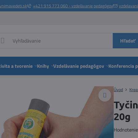
vnimavedeti.sk
+421 915 773 060 - vzdelávanie pedagógov
vzdelavan
Hľadať
ivita a tvorenie
Knihy
Vzdelávanie pedagógov
Konferencia 
Úvod
Krea
Tyči
20g
Hodnoteni