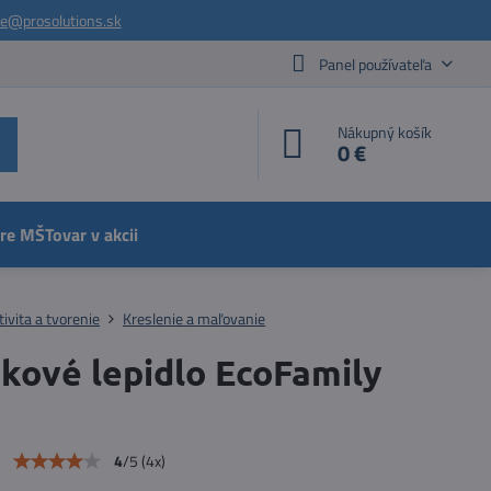
ie@prosolutions.sk
Panel používateľa
Nákupný košík
0 €
pre MŠ
Tovar v akcii
tivita a tvorenie
Kreslenie a maľovanie
nkové lepidlo EcoFamily
e
4
/
5
(
4
x)