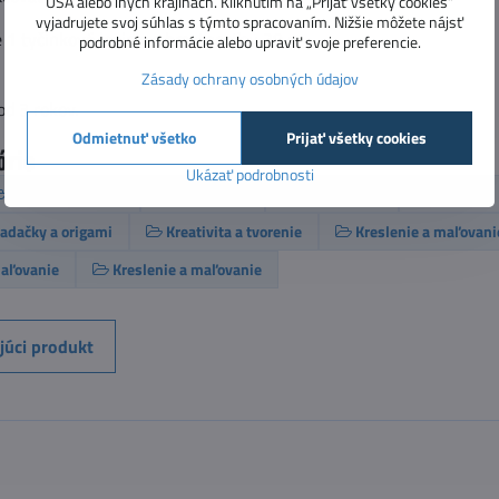
USA alebo iných krajinách. Kliknutím na „Prijať všetky cookies“
vyjadrujete svoj súhlas s týmto spracovaním. Nižšie môžete nájsť
 1 tyčinkové lepidlo s hmotnosťou 20 g.
podrobné informácie alebo upraviť svoje preferencie.
Zásady ochrany osobných údajov
od 3 rokov.
Odmietnuť všetko
Prijať všetky cookies
órie
Ukázať podrobnosti
Vekové kategórie
3 - 5 rokov
6 - 10 rokov
Carioca
ladačky a origami
Kreativita a tvorenie
Kreslenie a maľovani
maľovanie
Kreslenie a maľovanie
júci produkt