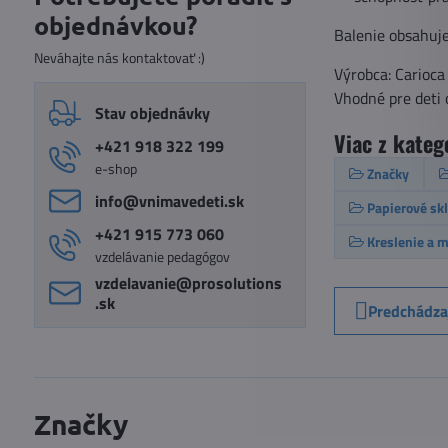
objednávkou?
Balenie obsahuje
Neváhajte nás kontaktovať :)
Výrobca: Carioca
Vhodné pre deti 
Stav objednávky
Viac z kateg
+421 918 322 199
e-shop
Značky
info​@vnimavedeti​.sk
Papierové sk
+421 915 773 060
Kreslenie a 
vzdelávanie pedagógov
vzdelavanie​@prosolutions​
.sk
Predchádza
Značky