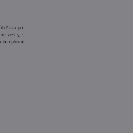
iteľstvo pre
né zošity, s
la komplexné