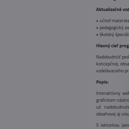
Aktualizačné vzd
• učiteľ materske
• pedagogický as
• školský špeciá
Hlavný cieľ pro
Nadobudnúť peda
koncepčnej, obsa
vzdelávacieho pr
Popis:
Interaktívny we
grafickom nástro
už nadobudnuté
obsahovej aj vizu
S lektorkou Jan