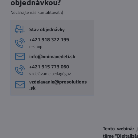
objednávkou?
Neváhajte nás kontaktovať :)
Stav objednávky
+421 918 322 199
e-shop
info​@vnimavedeti​.sk
+421 915 773 060
vzdelávanie pedagógov
vzdelavanie​@prosolutions​
.sk
Tento webinár 
téme "Digitalizá