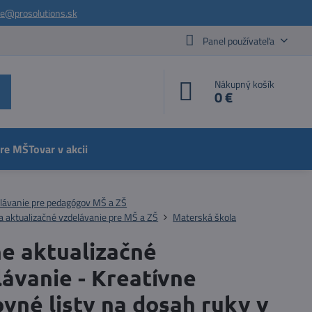
ie@prosolutions.sk
Panel používateľa
Nákupný košík
0 €
pre MŠ
Tovar v akcii
lávanie pre pedagógov MŠ a ZŠ
a aktualizačné vzdelávanie pre MŠ a ZŠ
Materská škola
ne aktualizačné
ávanie - Kreatívne
vné listy na dosah ruky v