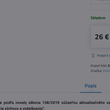
Skladom
26 €
Pridať k
Import kód:
2
Značka:
Vním
Popis
je podľa novely zákona 138/2019 súčasťou aktualizačného vz
cia výchovy a vzdelávania".