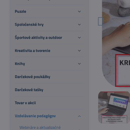
Puzzle
Spoločenské hry
Športové aktivity a outdoor
Kreativita a tvorenie
Knihy
Darčekové poukážky
Darčekové tašky
Tovar v akcii
Vzdelávanie pedagógov
Webináre a aktualizačné