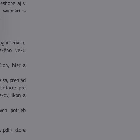
eshope aj v
m webnári s
.
ognitívnych,
lského veku
loh, hier a
e sa, prehľad
entácie pre
zkov, ikon a
ych potrieb
 pdf.), ktoré