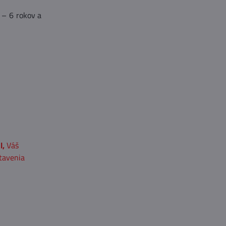
 – 6 rokov a
l,
Váš
tavenia