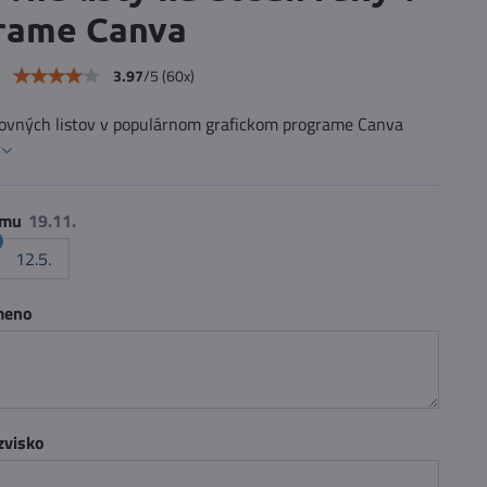
rame Canva
e
3.97
/
5
(
60
x)
covných listov v populárnom grafickom programe Canva
umu
12.5.
 meno
zvisko