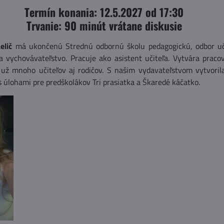
Termín konania: 12.5.2027 od 17:30
Trvanie: 90 minút vrátane diskusie
Lelič
má ukončenú Strednú odbornú školu pedagogickú, odbor uč
 vychovávateľstvo. Pracuje ako asistent učiteľa. Vytvára pracov
 už mnoho učiteľov aj rodičov. S našim vydavateľstvom vytvori
s úlohami pre predškolákov Tri prasiatka a Škaredé káčatko.