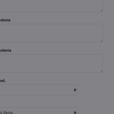
odenia
odenia
ped.