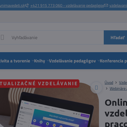
vnimavedeti.sk
+421 915 773 060 - vzdelávanie pedagógov
vzdelavan
Hľadať
ivita a tvorenie
Knihy
Vzdelávanie pedagógov
Konferencia 
Úvod
Vzde
Webináre 
Onli
vzdel
praco