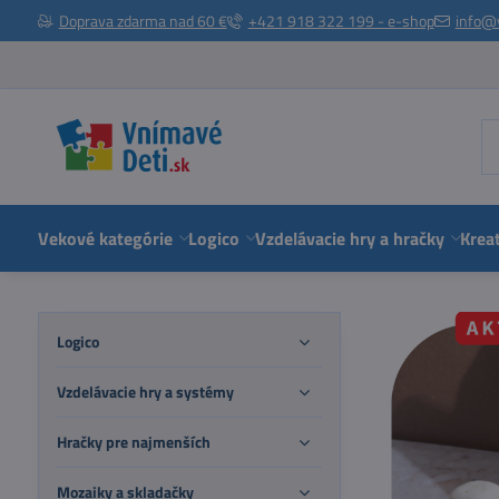
Doprava zdarma nad 60 €
+421 918 322 199 - e-shop
info@
Vekové kategórie
Logico
Vzdelávacie hry a hračky
Kreat
Logico
Vzdelávacie hry a systémy
Hračky pre najmenších
Mozaiky a skladačky