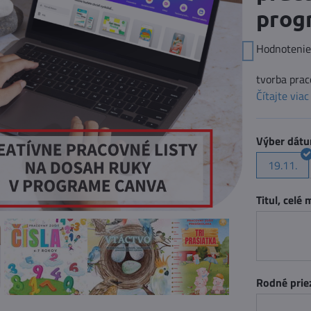
prog
Hodnoteni
tvorba pra
Čítajte viac
Výber dát
19.11.
Titul, celé
Rodné prie