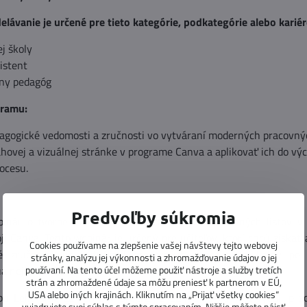
elávanie je určené pre tieto kategórie, podkategórie alebo kariér
j školy
istent
lny pedagóg
gramu:
gogické vedomosti a zručnosti vo vytváraní moderných pracovnýc
hovej a vizuálnej stránke v programe Canva a aplikovať ich do vý
ocesu.
Predvoľby súkromia
binár o tvorbe efektívnych a atraktívnych pracovných listov 
ji Canva. Tento webinár je určený pre učiteľov, ktorí chcú získať 
Cookies používame na zlepšenie vašej návštevy tejto webovej
 zručnosti vo vytváraní moderných pracovných listov po 
stránky, analýzu jej výkonnosti a zhromažďovanie údajov o jej
álnej stránke.
používaní. Na tento účel môžeme použiť nástroje a služby tretích
strán a zhromaždené údaje sa môžu preniesť k partnerom v EÚ,
USA alebo iných krajinách. Kliknutím na „Prijať všetky cookies“
ou Lelič sme zámerne v programe Canva vytvorili a vydali pra
vyjadrujete svoj súhlas s týmto spracovaním. Nižšie môžete nájsť