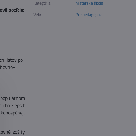
Kategória:
Materská škola
ové pozície:
Vek:
Pre pedagógov
h listov po
chovno-
v populárnom
alebo zlepšiť
koncepčnej,
covné zošity