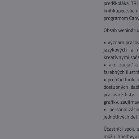
predškoláka TR
kníhkupectvác
programom Canva
Obsah webináru:
• význam pracovn
jazykových a m
kreatívnymi spô
• ako zaujať a 
farebných ilustrá
• prehľad funkci
dostupných šab
pracovné listy, 
grafiky, zaujíma
• personalizáci
jednotlivých det
Účastníci spolu 
môžu ihneď využ