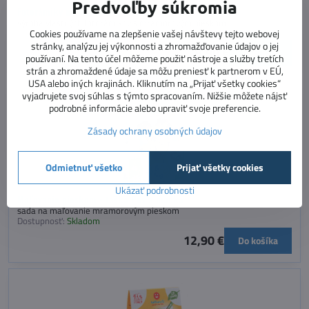
Predvoľby súkromia
Fotorámiky na maľovanie pieskom
výroba vlastných fotorámikov s mramorovým pieskom
Cookies používame na zlepšenie vašej návštevy tejto webovej
Dostupnosť:
Momentálne vypredané
stránky, analýzu jej výkonnosti a zhromažďovanie údajov o jej
9,90 €
Zobraziť
používaní. Na tento účel môžeme použiť nástroje a služby tretích
strán a zhromaždené údaje sa môžu preniesť k partnerom v EÚ,
USA alebo iných krajinách. Kliknutím na „Prijať všetky cookies“
vyjadrujete svoj súhlas s týmto spracovaním. Nižšie môžete nájsť
podrobné informácie alebo upraviť svoje preferencie.
Zásady ochrany osobných údajov
Odmietnuť všetko
Prijať všetky cookies
Ukázať podrobnosti
Maľovanie pieskom - taška Pes a mačka
sada na maľovanie mramorovým pieskom
Dostupnosť:
Skladom
12,90 €
Do košíka