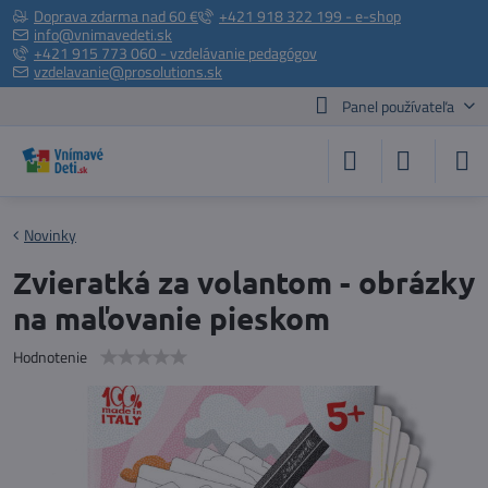
Doprava zdarma nad 60 €
+421 918 322 199 - e-shop
info@vnimavedeti.sk
+421 915 773 060 - vzdelávanie pedagógov
vzdelavanie@prosolutions.sk
Panel používateľa
Novinky
Zvieratká za volantom - obrázky
na maľovanie pieskom
Hodnotenie