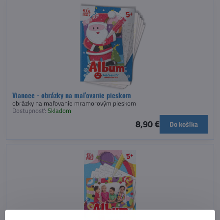
Vianoce - obrázky na maľovanie pieskom
obrázky na maľovanie mramorovým pieskom
Dostupnosť:
Skladom
8,90 €
Do košíka