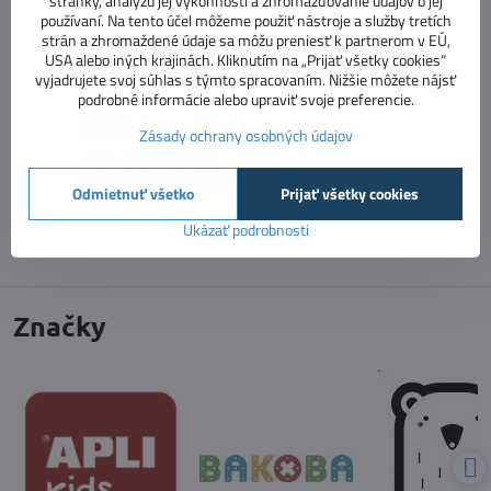
stránky, analýzu jej výkonnosti a zhromažďovanie údajov o jej
používaní. Na tento účel môžeme použiť nástroje a služby tretích
Stav objednávky
strán a zhromaždené údaje sa môžu preniesť k partnerom v EÚ,
USA alebo iných krajinách. Kliknutím na „Prijať všetky cookies“
+421 918 322 199
vyjadrujete svoj súhlas s týmto spracovaním. Nižšie môžete nájsť
e-shop
podrobné informácie alebo upraviť svoje preferencie.
info​@vnimavedeti​.sk
Zásady ochrany osobných údajov
+421 915 773 060
vzdelávanie pedagógov
Odmietnuť všetko
Prijať všetky cookies
vzdelavanie​@prosolutions​.sk
Ukázať podrobnosti
Značky