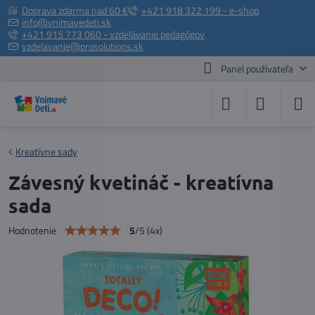
Doprava zdarma nad 60 €
+421 918 322 199 - e-shop
info@vnimavedeti.sk
+421 915 773 060 - vzdelávanie pedagógov
vzdelavanie@prosolutions.sk
Panel používateľa
Kreatívne sady
Závesný kvetináč - kreatívna
sada
5
/
5
(
4
x)
Hodnotenie