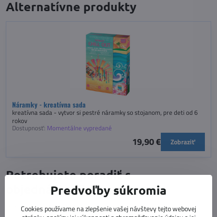
Alternatívne produkty
Náramky - kreatívna sada
kreatívna sada - vytvor si pestré náramky so stojanom, pre deti od 6
rokov
Dostupnosť:
Momentálne vypredané
19,90 €
Zobraziť
Potrebujete poradiť s
objednávkou?
Predvoľby súkromia
Neváhajte nás kontaktovať :)
Cookies používame na zlepšenie vašej návštevy tejto webovej