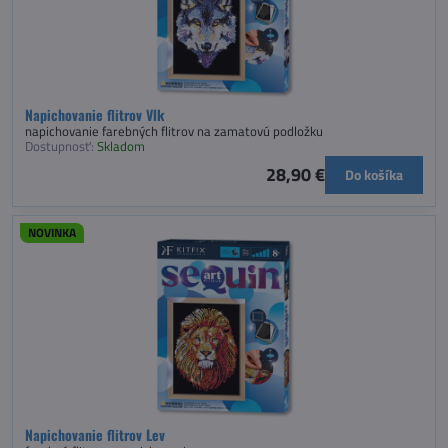
Napichovanie flitrov Vlk
napichovanie farebných flitrov na zamatovú podložku
Dostupnosť:
Skladom
28,90 €
Do košíka
NOVINKA
Napichovanie flitrov Lev