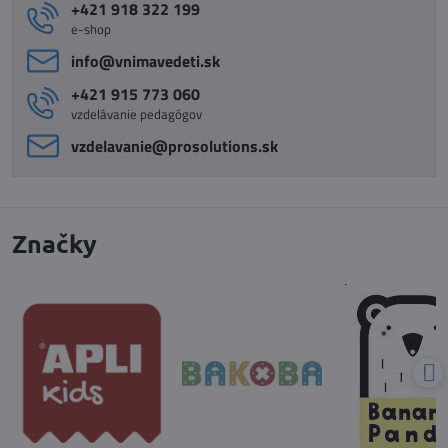
+421 918 322 199
e-shop
info​@vnimavedeti​.sk
+421 915 773 060
vzdelávanie pedagógov
vzdelavanie​@prosolutions​.sk
Značky