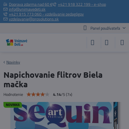
Doprava zdarma nad 60 €
+421 918 322 199 - e-shop
info@vnimavedeti.sk
+421 915 773 060 - vzdelávanie pedagógov
vzdelavanie@prosolutions.sk
Panel používateľa
Novinky
Napichovanie flitrov Biela
mačka
4.14
/
5
(
7
x)
Hodnotenie
NOVINKA