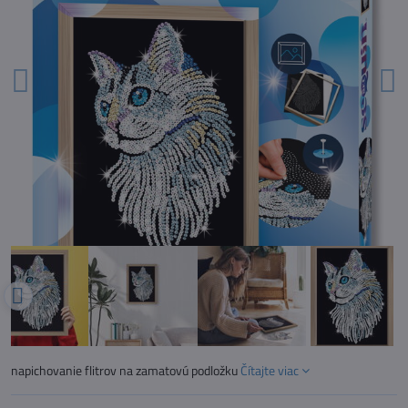
napichovanie flitrov na zamatovú podložku
Čítajte viac