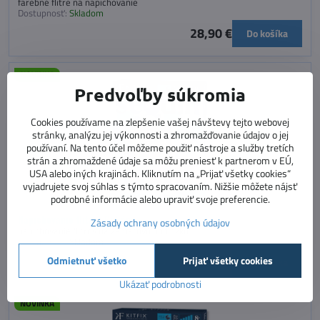
farebné flitre na napichovanie
Dostupnosť:
Skladom
28,90 €
Do košíka
NOVINKA
Predvoľby súkromia
Cookies používame na zlepšenie vašej návštevy tejto webovej
stránky, analýzu jej výkonnosti a zhromažďovanie údajov o jej
používaní. Na tento účel môžeme použiť nástroje a služby tretích
strán a zhromaždené údaje sa môžu preniesť k partnerom v EÚ,
USA alebo iných krajinách. Kliknutím na „Prijať všetky cookies“
vyjadrujete svoj súhlas s týmto spracovaním. Nižšie môžete nájsť
podrobné informácie alebo upraviť svoje preferencie.
Napichovanie flitrov Gekóny
Zásady ochrany osobných údajov
napichovanie flitrov na zamatovú podložku
Dostupnosť:
Skladom
28,90 €
Odmietnuť všetko
Prijať všetky cookies
Do košíka
Ukázať podrobnosti
NOVINKA