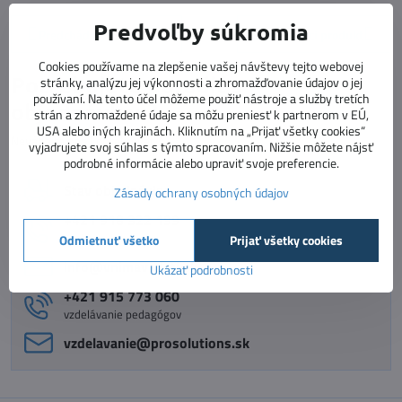
Predvoľby súkromia
Predchádzajúci produkt
Nasledujúci produkt
Cookies používame na zlepšenie vašej návštevy tejto webovej
Potrebujete poradiť s
stránky, analýzu jej výkonnosti a zhromažďovanie údajov o jej
používaní. Na tento účel môžeme použiť nástroje a služby tretích
objednávkou?
strán a zhromaždené údaje sa môžu preniesť k partnerom v EÚ,
USA alebo iných krajinách. Kliknutím na „Prijať všetky cookies“
Neváhajte nás kontaktovať :)
vyjadrujete svoj súhlas s týmto spracovaním. Nižšie môžete nájsť
podrobné informácie alebo upraviť svoje preferencie.
Stav objednávky
Zásady ochrany osobných údajov
+421 918 322 199
e-shop
Odmietnuť všetko
Prijať všetky cookies
info​@vnimavedeti​.sk
Ukázať podrobnosti
+421 915 773 060
vzdelávanie pedagógov
vzdelavanie​@prosolutions​.sk