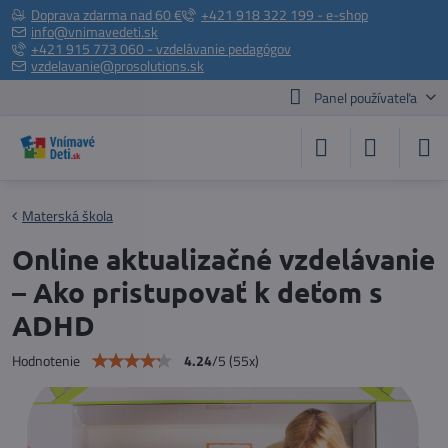
Doprava zdarma nad 60 €
+421 918 322 199 - e-shop
info@vnimavedeti.sk
+421 915 773 060 - vzdelávanie pedagógov
vzdelavanie@prosolutions.sk
Panel používateľa
Materská škola
Online aktualizačné vzdelávanie
– Ako pristupovať k deťom s
ADHD
4.24
/
5
(
55
x)
Hodnotenie