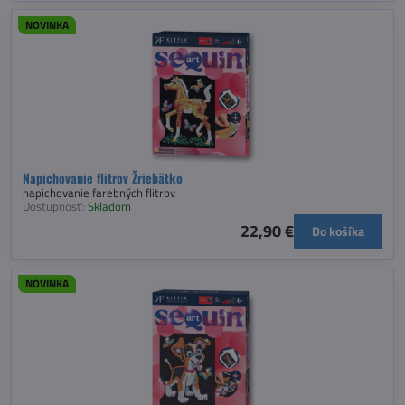
NOVINKA
Napichovanie flitrov Žriebätko
napichovanie farebných flitrov
Dostupnosť:
Skladom
22,90 €
Do košíka
NOVINKA