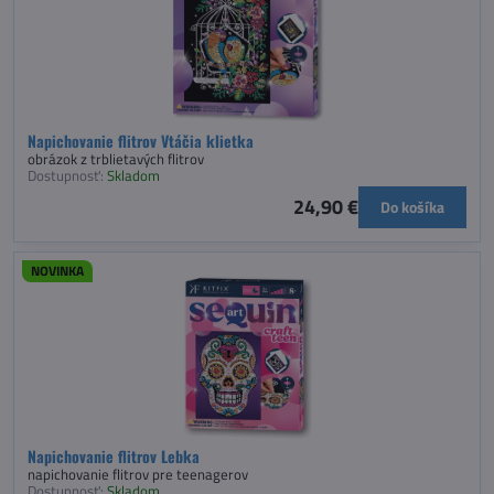
Napichovanie flitrov Vtáčia klietka
obrázok z trblietavých flitrov
Dostupnosť:
Skladom
24,90 €
Do košíka
NOVINKA
Napichovanie flitrov Lebka
napichovanie flitrov pre teenagerov
Dostupnosť:
Skladom