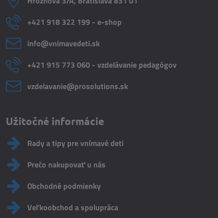
Hroznová 3/A, Bratislava 831 01
+421 918 322 199 - e-shop
info​@vnimavedeti​.sk
+421 915 773 060 - vzdelávanie pedagógov
vzdelavanie​@prosolutions​.sk
Užitočné informácie
Rady a tipy pre vnímavé deti
Prečo nakupovať u nás
Obchodné podmienky
Veľkoobchod a spolupráca