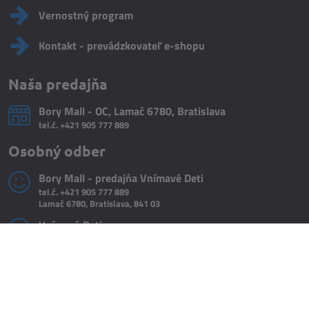
Vernostný program
Kontakt - prevádzkovateľ e-shopu
Naša predajňa
Bory Mall - OC, Lamač 6780, Bratislava
tel.č.
+421 905 777 889
Osobný odber
Bory Mall - predajňa Vnímavé Deti
tel.č.
+421 905 777 889
Lamač 6780, Bratislava, 841 03
Vnímavé Deti
tel. č.
+421 918 322 199
Do košíka
Hroznová 3/A, Bratislava 831 01
©
2026
Copyright
Predvoľby súkromia
Zásady ochrany osobných údajov
Vytvorené pomocou:
BiznisWeb.sk