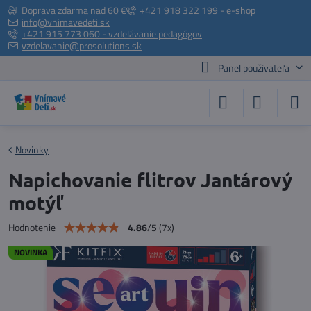
Doprava zdarma nad 60 €
+421 918 322 199 - e-shop
info@vnimavedeti.sk
+421 915 773 060 - vzdelávanie pedagógov
vzdelavanie@prosolutions.sk
Panel používateľa
Novinky
Napichovanie flitrov Jantárový
motýľ
4.86
/
5
(
7
x)
Hodnotenie
NOVINKA