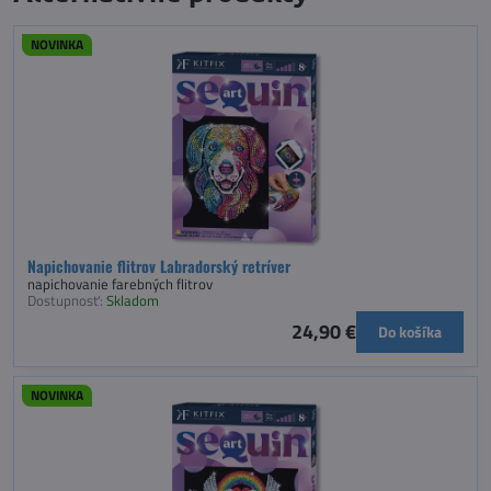
NOVINKA
Napichovanie flitrov Labradorský retríver
napichovanie farebných flitrov
Dostupnosť:
Skladom
24,90 €
Do košíka
NOVINKA