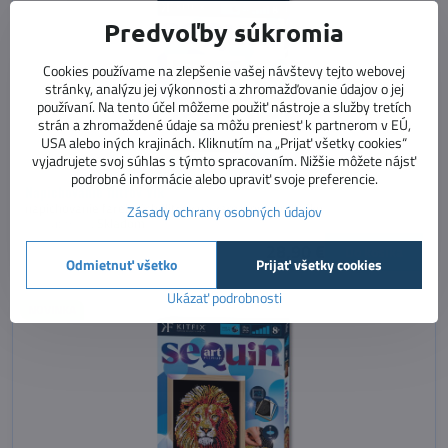
Predvoľby súkromia
Cookies používame na zlepšenie vašej návštevy tejto webovej
stránky, analýzu jej výkonnosti a zhromažďovanie údajov o jej
používaní. Na tento účel môžeme použiť nástroje a služby tretích
strán a zhromaždené údaje sa môžu preniesť k partnerom v EÚ,
USA alebo iných krajinách. Kliknutím na „Prijať všetky cookies“
vyjadrujete svoj súhlas s týmto spracovaním. Nižšie môžete nájsť
podrobné informácie alebo upraviť svoje preferencie.
Napichovanie flitrov Vlk
napichovanie farebných flitrov na zamatovú podložku
Zásady ochrany osobných údajov
Dostupnosť:
Skladom
28,90 €
Do košíka
Odmietnuť všetko
Prijať všetky cookies
Ukázať podrobnosti
NOVINKA