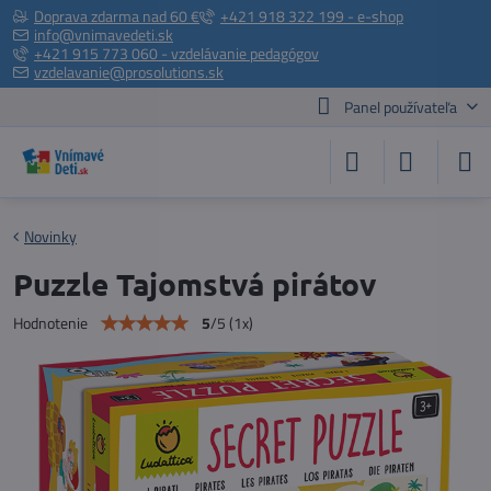
Doprava zdarma nad 60 €
+421 918 322 199 - e-shop
info@vnimavedeti.sk
+421 915 773 060 - vzdelávanie pedagógov
vzdelavanie@prosolutions.sk
Panel používateľa
Novinky
Puzzle Tajomstvá pirátov
5
/
5
(
1
x)
Hodnotenie