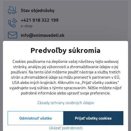
Stav objednávky
+421 918 322 199
e-shop
info​@vnimavedeti​.sk
+421 915 773 060
Predvoľby súkromia
vzdelávanie pedagógov
vzdelavanie​@prosolutions​.sk
Cookies používame na zlepšenie vašej návštevy tejto webovej
stránky, analýzu jej výkonnosti a zhromažďovanie údajov o jej
používaní. Na tento účel môžeme použiť nástroje a služby tretích
strán a zhromaždené údaje sa môžu preniesť k partnerom v EÚ,
USA alebo iných krajinách. Kliknutím na „Prijať všetky cookies“
Značky
vyjadrujete svoj súhlas s týmto spracovaním. Nižšie môžete nájsť
podrobné informácie alebo upraviť svoje preferencie.
Zásady ochrany osobných údajov
Odmietnuť všetko
Prijať všetky cookies
Ukázať podrobnosti