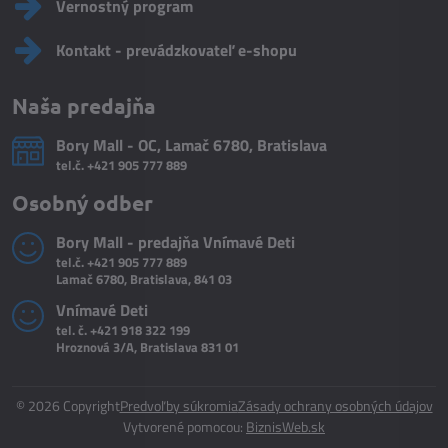
Vernostný program
Kontakt - prevádzkovateľ e-shopu
Naša predajňa
Bory Mall - OC, Lamač 6780, Bratislava
tel.č.
+421 905 777 889
Osobný odber
Bory Mall - predajňa Vnímavé Deti
tel.č.
+421 905 777 889
Lamač 6780, Bratislava, 841 03
Vnímavé Deti
tel. č.
+421 918 322 199
Hroznová 3/A, Bratislava 831 01
©
2026
Copyright
Predvoľby súkromia
Zásady ochrany osobných údajov
Vytvorené pomocou:
BiznisWeb.sk