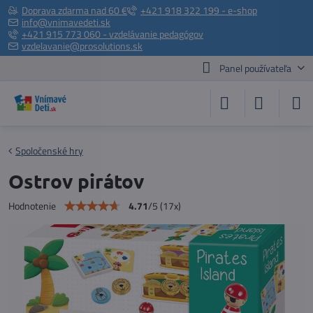
Doprava zdarma nad 60 €
+421 918 322 199 - e-shop
info@vnimavedeti.sk
+421 915 773 060 - vzdelávanie pedagógov
vzdelavanie@prosolutions.sk
Panel používateľa
Spoločenské hry
Ostrov pirátov
4.71
/
5
(
17
x)
Hodnotenie