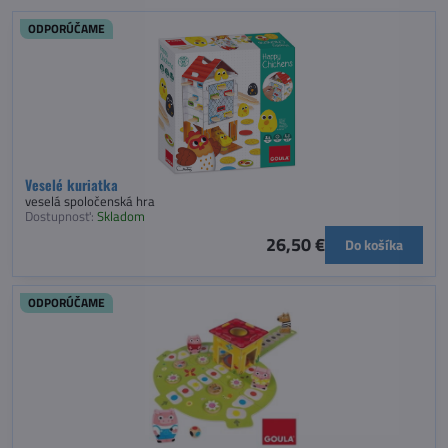
ODPORÚČAME
Veselé kuriatka
veselá spoločenská hra
Dostupnosť:
Skladom
26,50 €
Do košíka
ODPORÚČAME