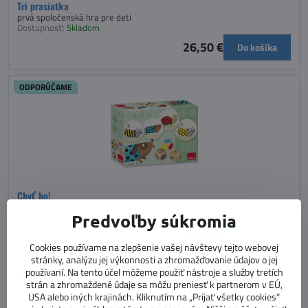
Tri prasiatka
prvá spoločenská hra pre deti
Dostupnosť:
Skladom
26,50 €
Do košíka
ODPORÚČAME
Chyť ho!
veselá hra na postreh
Predvoľby súkromia
Dostupnosť:
Skladom
19,90 €
Do košíka
Cookies používame na zlepšenie vašej návštevy tejto webovej
stránky, analýzu jej výkonnosti a zhromažďovanie údajov o jej
používaní. Na tento účel môžeme použiť nástroje a služby tretích
ODPORÚČAME
strán a zhromaždené údaje sa môžu preniesť k partnerom v EÚ,
USA alebo iných krajinách. Kliknutím na „Prijať všetky cookies“