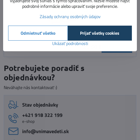
vyjadrujete svoj súhlas s týmto spracovaním. Nižšie môžete nájsť
podrobné informácie alebo upraviť svoje preferencie.
Zásady ochrany osobných údajov
Hladná príšerka
Odmietnuť všetko
Prijať všetky cookies
veselá spoločenská hra
Dostupnosť:
Skladom
Ukázať podrobnosti
26,50 €
Do košíka
Potrebujete poradiť s
objednávkou?
Neváhajte nás kontaktovať :)
Stav objednávky
+421 918 322 199
e-shop
info​@vnimavedeti​.sk