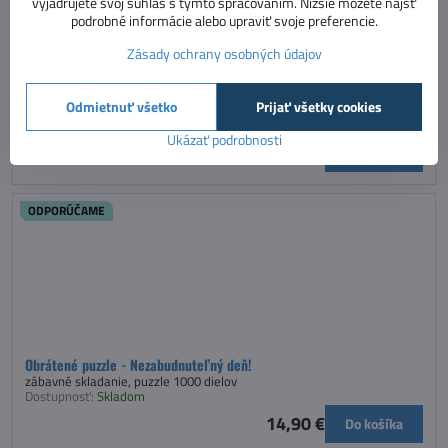
vyjadrujete svoj súhlas s týmto spracovaním. Nižšie môžete nájsť
podrobné informácie alebo upraviť svoje preferencie.
Zásady ochrany osobných údajov
Obrátené puzzle - Nedeľný obed
Odmietnuť všetko
Prijať všetky cookies
zábavné skladanie, puzzle 1000 dielov
Dostupnosť:
Skladom
Ukázať podrobnosti
14,90 €
Do košíka
ODPORÚČAME
Obrátené puzzle - Nezabudnuteľný deň!
zábavné skladanie, puzzle 1000 dielov
Dostupnosť:
Skladom
14,90 €
Do košíka