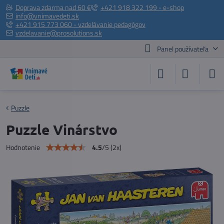
Doprava zdarma nad 60 €
+421 918 322 199 - e-shop
info@vnimavedeti.sk
+421 915 773 060 - vzdelávanie pedagógov
vzdelavanie@prosolutions.sk
Panel používateľa
Puzzle
Puzzle Vinárstvo
4.5
/
5
(
2
x)
Hodnotenie