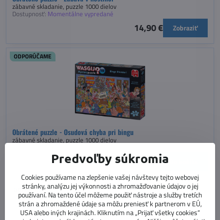
zábavné skladanie, puzzle 1000 dielov
Dostupnosť:
Momentálne vypredané
14,90 €
Zobraziť
ODPORÚČAME
Obrátené puzzle - Osudová chyba pri bingu
zábavné skladanie, puzzle 1000 dielov
Dostupnosť:
Skladom
Predvoľby súkromia
14,90 €
Do košíka
Cookies používame na zlepšenie vašej návštevy tejto webovej
stránky, analýzu jej výkonnosti a zhromažďovanie údajov o jej
ODPORÚČAME
používaní. Na tento účel môžeme použiť nástroje a služby tretích
strán a zhromaždené údaje sa môžu preniesť k partnerom v EÚ,
USA alebo iných krajinách. Kliknutím na „Prijať všetky cookies“