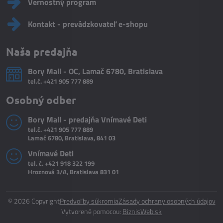
Vernostný program
Kontakt - prevádzkovateľ e-shopu
Naša predajňa
Bory Mall - OC, Lamač 6780, Bratislava
tel.č.
+421 905 777 889
Osobný odber
Bory Mall - predajňa Vnímavé Deti
tel.č.
+421 905 777 889
Lamač 6780, Bratislava, 841 03
Vnímavé Deti
tel. č.
+421 918 322 199
Hroznová 3/A, Bratislava 831 01
©
2026
Copyright
Predvoľby súkromia
Zásady ochrany osobných údajov
Vytvorené pomocou:
BiznisWeb.sk