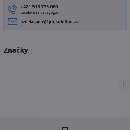
+421 915 773 060
vzdelávanie pedagógov
vzdelavanie​@prosolutions​.sk
Značky