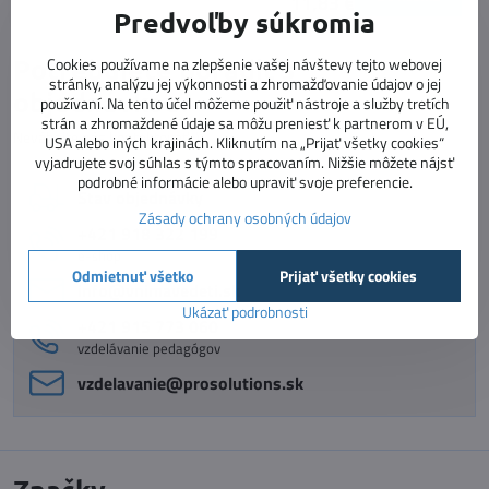
11,83 €
Predvoľby súkromia
Potrebujete poradiť s
Cookies používame na zlepšenie vašej návštevy tejto webovej
stránky, analýzu jej výkonnosti a zhromažďovanie údajov o jej
objednávkou?
používaní. Na tento účel môžeme použiť nástroje a služby tretích
strán a zhromaždené údaje sa môžu preniesť k partnerom v EÚ,
Neváhajte nás kontaktovať :)
USA alebo iných krajinách. Kliknutím na „Prijať všetky cookies“
vyjadrujete svoj súhlas s týmto spracovaním. Nižšie môžete nájsť
podrobné informácie alebo upraviť svoje preferencie.
Stav objednávky
Zásady ochrany osobných údajov
+421 918 322 199
e-shop
Odmietnuť všetko
Prijať všetky cookies
info​@vnimavedeti​.sk
Ukázať podrobnosti
+421 915 773 060
vzdelávanie pedagógov
vzdelavanie​@prosolutions​.sk
Značky