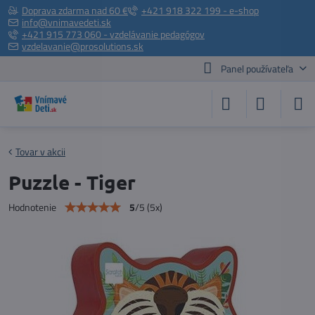
Doprava zdarma nad 60 €
+421 918 322 199 - e-shop
info@vnimavedeti.sk
+421 915 773 060 - vzdelávanie pedagógov
vzdelavanie@prosolutions.sk
Panel používateľa
Tovar v akcii
Puzzle - Tiger
5
/
5
(
5
x)
Hodnotenie