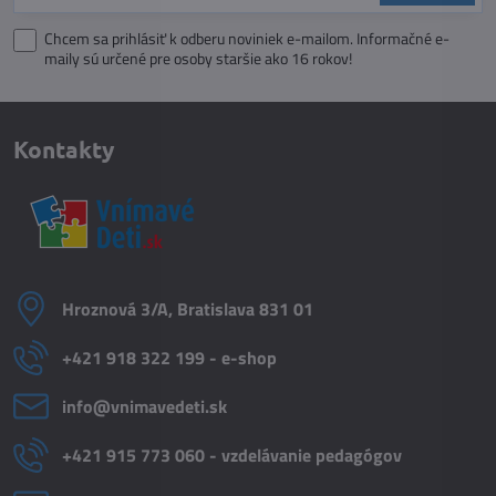
Chcem sa prihlásiť k odberu noviniek e-mailom. Informačné e-
maily sú určené pre osoby staršie ako 16 rokov!
Kontakty
Hroznová 3/A, Bratislava 831 01
+421 918 322 199 - e-shop
info​@vnimavedeti​.sk
+421 915 773 060 - vzdelávanie pedagógov