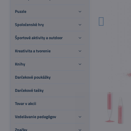
Puzzle
Spoločenské hry
Športové aktivity a outdoor
Kreativita a tvorenie
Knihy
Darčekové poukážky
Darčekové tašky
Tovar v akcii
Vzdelávanie pedagógov
Značky