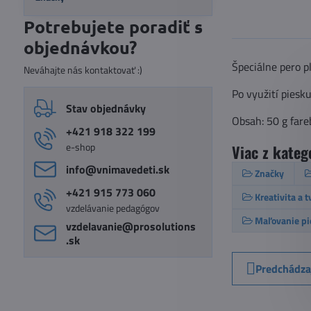
Potrebujete poradiť s
objednávkou?
Špeciálne pero p
Neváhajte nás kontaktovať :)
Po využití piesk
Stav objednávky
Obsah: 50 g far
+421 918 322 199
e-shop
Viac z kateg
info​@vnimavedeti​.sk
Značky
+421 915 773 060
Kreativita a 
vzdelávanie pedagógov
Maľovanie p
vzdelavanie​@prosolutions​
.sk
Predchádza