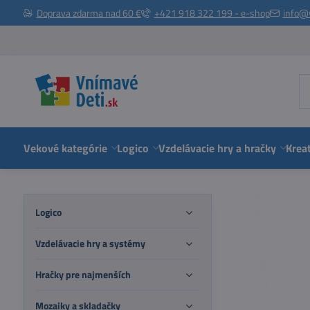
Doprava zdarma nad 60 €
+421 918 322 199 - e-shop
info@
Vekové kategórie
Logico
Vzdelávacie hry a hračky
Kreat
Logico
Vzdelávacie hry a systémy
Hračky pre najmenších
Mozaiky a skladačky