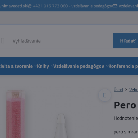
vnimavedeti.sk
+421 915 773 060 - vzdelávanie pedagógov
vzdelavan
Hľadať
ivita a tvorenie
Knihy
Vzdelávanie pedagógov
Konferencia 
Úvod
Veko
Pero
Hodnoteni
pero s mr