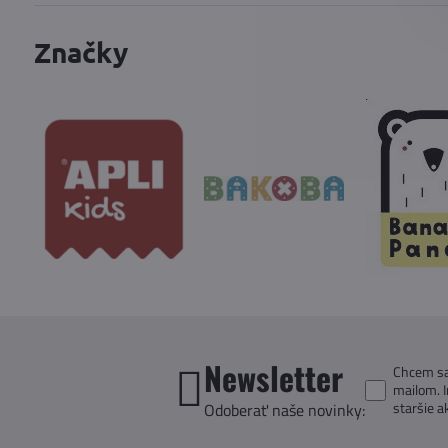
Značky
Newsletter
Chcem sa 
mailom. 
staršie a
Odoberať naše novinky: