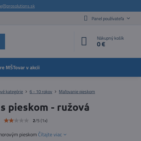
ie@prosolutions.sk
Panel používateľa
Nákupný košík
0 €
pre MŠ
Tovar v akcii
vé kategórie
6 - 10 rokov
Maľovanie pieskom
 s pieskom - ružová
e
2
/
5
(
1
x)
amorovým pieskom
Čítajte viac