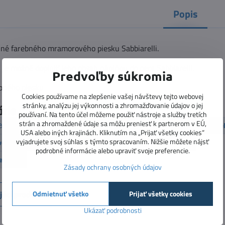
Popis
lné farebného mramorového piesku Sabbiarelli.
u je možné doplniť jeho obsah náplňou do pera Sabbiarelli.
Predvoľby súkromia
ebného piesku
Cookies používame na zlepšenie vašej návštevy tejto webovej
stránky, analýzu jej výkonnosti a zhromažďovanie údajov o jej
órie
používaní. Na tento účel môžeme použiť nástroje a služby tretích
strán a zhromaždené údaje sa môžu preniesť k partnerom v EÚ,
Vekové kategórie
3 - 5 rokov
6 - 10 rokov
Sabbiarel
USA alebo iných krajinách. Kliknutím na „Prijať všetky cookies“
vyjadrujete svoj súhlas s týmto spracovaním. Nižšie môžete nájsť
tvorenie
Maľovanie pieskom
Maľovanie pieskom
podrobné informácie alebo upraviť svoje preferencie.
ieskom
Zásady ochrany osobných údajov
Odmietnuť všetko
Prijať všetky cookies
júci produkt
Ukázať podrobnosti