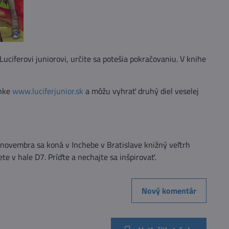
ciferovi juniorovi, určite sa potešia pokračovaniu. V knihe
ánke
www.luciferjunior.sk
a môžu vyhrať druhý diel veselej
. novembra sa koná v Inchebe v Bratislave knižný veľtrh
e v hale D7. Príďte a nechajte sa inšpirovať.
Nový komentár