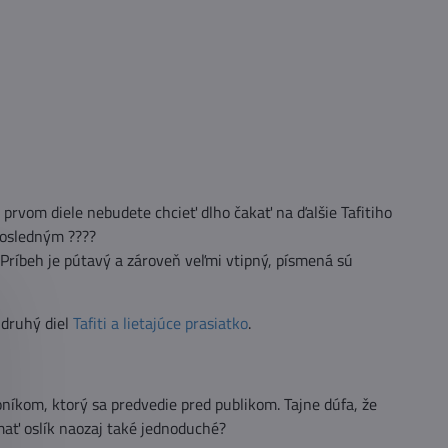
po prvom diele nebudete chcieť dlho čakať na ďalšie Tafitiho
posledným ????
 Príbeh je pútavý a zároveň veľmi vtipný, písmená sú
 druhý diel
Tafiti a lietajúce prasiatko
.
níkom, ktorý sa predvedie pred publikom. Tajne dúfa, že
mať oslík naozaj také jednoduché?