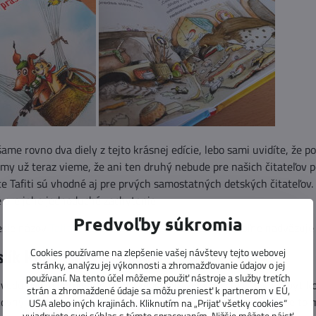
šame rovno dva diely z tejto krásnej edície, lebo sami uvidíte, že 
my už teraz vieme, že ani ten druhý nebude pre našich čitateľov 
te Tafiti sú vhodné aj pre prvých samostatných detských čitateľov.
 pre jeho jednoduché zachytenie.
Predvoľby súkromia
nesie názov
Tafiti a cesta na koniec sveta
, na ktorý voľne nadväzuje
Cookies používame na zlepšenie vašej návštevy tejto webovej
slík ktorý chcel byť koňom
stránky, analýzu jej výkonnosti a zhromažďovanie údajov o jej
používaní. Na tento účel môžeme použiť nástroje a služby tretích
ivedú oslíka Ferdinanda k rozhodnutiu, že aj on chce a môže byť ko
strán a zhromaždené údaje sa môžu preniesť k partnerom v EÚ,
ovný ako kone, veď stačí len trochu potrénovať, no nie? Bude to 
USA alebo iných krajinách. Kliknutím na „Prijať všetky cookies“
vyjadrujete svoj súhlas s týmto spracovaním. Nižšie môžete nájsť