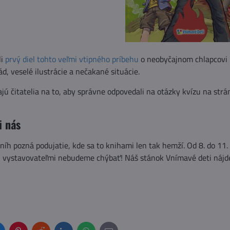
li
prvý diel tohto veľmi vtipného príbehu
o neobyčajnom chlapcovi Lu
d, veselé ilustrácie a nečakané situácie.
ajú čitatelia na to, aby správne odpovedali na otázky kvízu na str
i nás
níh pozná podujatie, kde sa to knihami len tak hemží. Od 8. do 11
i vystavovateľmi nebudeme chýbať! Náš stánok Vnímavé deti nájdet