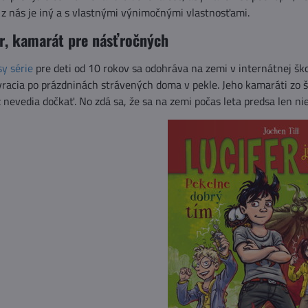
 z nás je iný a s vlastnými výnimočnými vlastnosťami.
or, kamarát pre násťročných
sy série
pre deti od 10 rokov sa odohráva na zemi v internátnej ško
 vracia po prázdninách strávených doma v pekle. Jeho kamaráti zo 
evedia dočkať. No zdá sa, že sa na zemi počas leta predsa len niečo