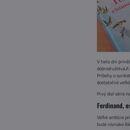
V tieto dni priná
dobrodružstvá.A 
Príbehy o surika
dostatočne veľké
Prvý diel série 
Ferdinand, o
Veľké ambície pr
bude rovnako šik