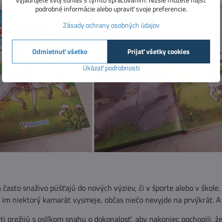
podrobné informácie alebo upraviť svoje preferencie.
Zásady ochrany osobných údajov
Odmietnuť všetko
Prijať všetky cookies
Ukázať podrobnosti
 často snaživo púšťajú do nových výziev, či v športe alebo v škole. 
a im niektorý kamarát vysmeje, občas niečo nevyjde na prvýkrát. A 
i prežijú s oslíkom snahu o dokonalosť, aby nakoniec pochopili, že