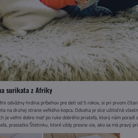
na surikata z Afriky
ľmi odvážny hrdina príbehov pre deti od 5 rokov, si pri prvom čítaní 
a na druhej strane veľkého kopca. Odvaha je síce užitočná vlast
ch je veľmi dobre mať po ruke dobrého priateľa, ktorý nám poradí a
eľa, prasiatko Štetinku, ktoré vždy presne vie, ako sa má pravý pr