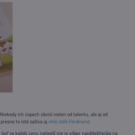
Niekedy ich úspech závisí nielen od talentu, ale aj od
presne to isté zažíva aj
milý oslík Ferdinand
.
 byť za každú cenu najlepší nie je vôbec najdôležitejšie na