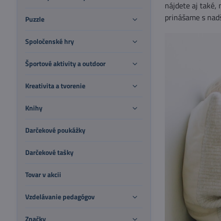
nájdete aj také,
prinášame s nad
Puzzle
Spoločenské hry
Športové aktivity a outdoor
Kreativita a tvorenie
Knihy
Darčekové poukážky
Darčekové tašky
Tovar v akcii
Vzdelávanie pedagógov
Značky