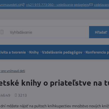
vnimavedeti.sk
+421 915 773 060 - vzdelávanie pedagógov
vzdelavan
Hľadať
ivita a tvorenie
Knihy
Vzdelávanie pedagógov
Konferencia 
y pre vnímavé deti
tské knihy o priateľstve na t
Počet
:46:49
3213
zobrazení
dní môžete nájsť na pultoch kníhkupectiev množstvo nových knižie