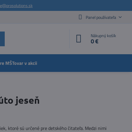
ie@prosolutions.sk
Panel používateľa
Nákupný košík
0 €
pre MŠ
Tovar v akcii
úto jeseň
k, ktoré sú určené pre detského čitateľa. Medzi nimi