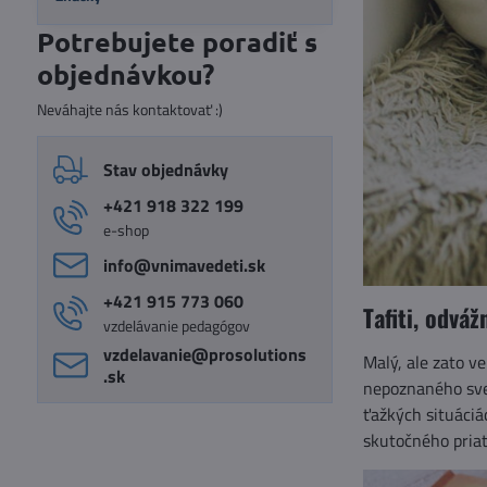
Potrebujete poradiť s
objednávkou?
Neváhajte nás kontaktovať :)
Stav objednávky
+421 918 322 199
e-shop
info​@vnimavedeti​.sk
+421 915 773 060
Tafiti, odváž
vzdelávanie pedagógov
vzdelavanie​@prosolutions​
Malý, ale zato ve
.sk
nepoznaného svet
ťažkých situáciá
skutočného priat