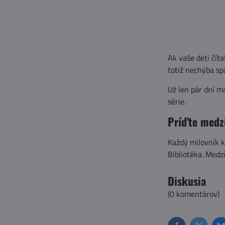
Ak vaše deti číta
totiž nechýba spá
Už len pár dní m
série.
Príďte medz
Každý milovník k
Bibliotéka. Medz
Diskusia
(0 komentárov)