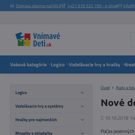
Doprava zdarma nad 60 €
+421 918 322 199 - e-shop
info@
Vekové kategórie
Logico
Vzdelávacie hry a hračky
Kreat
Úvod
Rady a tip
Logico
Nové de
Vzdelávacie hry a systémy
Pridané
10.10.2018 14
Hračky pre najmenších
Počas jesenných 
Mozaiky a skladačky