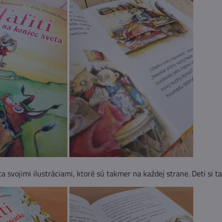
a svojimi ilustráciami, ktoré sú takmer na každej strane. Deti si ta