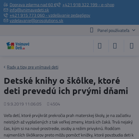
Doprava zdarma nad 60 €
+421 918 322 199 - e-shop
info@vnimavedeti.sk
+421 915 773 060 - vzdelávanie pedagógov
vzdelavanie@prosolutions.sk
Panel používateľa
Rady a tipy pre vnímavé deti
Detské knihy o škôlke, ktoré
deti prevedú ich prvými dňami
Pridané
Počet
9.9.2019 11:06:05
4504
zobrazení
Veľa detí, ktoré prvýkrát prekročia prah materskej školy, je na začiatku
neistých až vyplašených z tak veľkej zmeny, ktorá ich čaká. Trvá nejaký
čas, kým si na nové prostredie, osoby a režim privyknú. Rodičom
najmenších škôlkarov preto môžu pomôcť knižky, ktoré povzbudia deti k