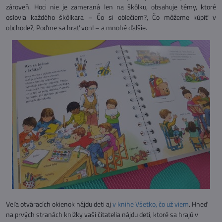
zároveň. Hoci nie je zameraná len na škôlku, obsahuje témy, ktoré
oslovia každého škôlkara – Čo si oblečiem?, Čo môžeme kúpiť v
obchode?, Poďme sa hrať von! – a mnohé ďalšie.
Veľa otváracích okienok nájdu deti aj
v knihe Všetko, čo už viem
. Hneď
na prvých stranách knižky vaši čitatelia nájdu deti, ktoré sa hrajú v