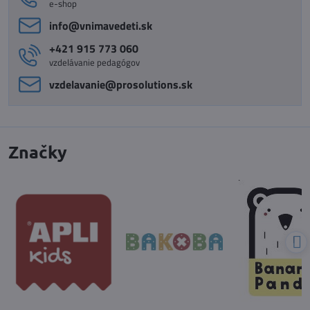
e-shop
info​@vnimavedeti​.sk
+421 915 773 060
vzdelávanie pedagógov
vzdelavanie​@prosolutions​.sk
Značky