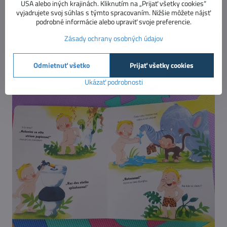
USA alebo iných krajinách. Kliknutím na „Prijať všetky cookies“
vyjadrujete svoj súhlas s týmto spracovaním. Nižšie môžete nájsť
Na záver ešte jedna kniha, ktorá je opäť určená pre najmenších
podrobné informácie alebo upraviť svoje preferencie.
škôlkarov, ktorí sa neradi a ťažko lúčia s plienkami. Práve pre motiváciu
Zásady ochrany osobných údajov
detí naučiť sa chodiť na toaletu, je vhodná
kniha Takto sa chodí na
záchod
. V nej malý chlapček Leo spolu so svojimi kamarátmi,
zvieratkami z džungle, prekonáva prvé obavy zo záchoda. Na záver je na
Odmietnuť všetko
Prijať všetky cookies
seba veľmi hrdý, ako to zvládol, a tak môže inšpirovať aj vaše deti.
Ukázať podrobnosti