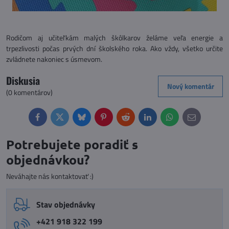
Rodičom aj učiteľkám malých škôlkarov želáme veľa energie a
trpezlivosti počas prvých dní školského roka. Ako vždy, všetko určite
zvládnete nakoniec s úsmevom.
Diskusia
Nový komentár
(0 komentárov)
Facebook
Twitter
Bluesky
Pinterest
Reddit
LinkedIn
WhatsApp
E-
mail
Potrebujete poradiť s
objednávkou?
Neváhajte nás kontaktovať :)
Stav objednávky
+421 918 322 199