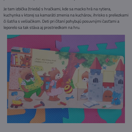
Je tam izbička (trieda) s hračkami, kde sa macko hrá na rytiera,
kuchynka v ktorej sa kamaráti zmenia na kuchárov, ihrisko s preliezkami
či šatňa s vešiačikom. Deti pri čítaní pohybujú posuvnými časťami a
leporelo sa tak stáva aj prostriedkom na hru.