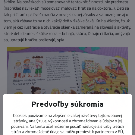
škôlke. Na obrázkoch sú pomenované tentokrát činnosti, nie predmety
(napríklad navliekať, modelovať, maľovať, hrať sa na doktora...). Deti sa
tak pri čítaní opäť veľa naučia z novej slovnej zásoby a samozrejme aj o
tom, aká zábava to na nich každý deň v škôlke čaká. Kniha Všetko, čo už
viem je cez ilustrácie a otváracie okienka zameraná na slovesá a aktivity,
ktoré deti denne v škôlke robia – behajú, skáču, ťahajú či tlačia, umývajú
sa, upratujú hračky, preliezajú, spia...
Predvoľby súkromia
Cookies používame na zlepšenie vašej návštevy tejto webovej
stránky, analýzu jej výkonnosti a zhromažďovanie údajov o jej
používaní. Na tento účel môžeme použiť nástroje a služby tretích
strán a zhromaždené údaje sa môžu preniesť k partnerom v EÚ,