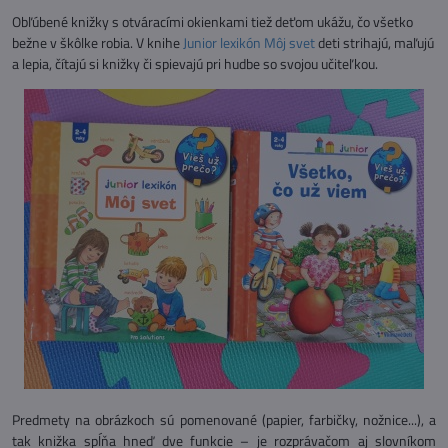
Obľúbené knižky s otváracími okienkami tiež deťom ukážu, čo všetko
bežne v škôlke robia. V knihe
Junior lexikón Môj svet
deti strihajú, maľujú
a lepia, čítajú si knižky či spievajú pri hudbe so svojou učiteľkou.
Predmety na obrázkoch sú pomenované (papier, farbičky, nožnice...), a
tak knižka spĺňa hneď dve funkcie – je rozprávačom aj slovníkom