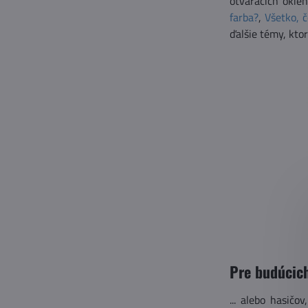
otváracích okie
farba?
,
Všetko, 
ďalšie témy, kto
Pre budúcich
... alebo hasičo