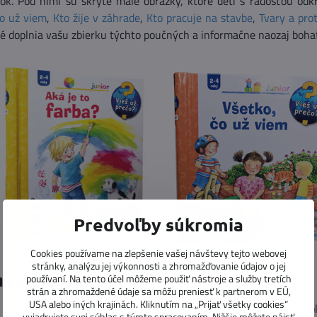
nok. Pod nimi sú skryté malé obrázky, ktoré deti s radosťou odk
čo už viem
,
Kto žije v záhrade
,
Kto pracuje na stavbe
,
Tvary a prot
ré doplnia vašu zbierku týchto poučných a informačne naozaj bohat
Predvoľby súkromia
Cookies používame na zlepšenie vašej návštevy tejto webovej
stránky, analýzu jej výkonnosti a zhromažďovanie údajov o jej
 požiarnikov
používaní. Na tento účel môžeme použiť nástroje a služby tretích
strán a zhromaždené údaje sa môžu preniesť k partnerom v EÚ,
USA alebo iných krajinách. Kliknutím na „Prijať všetky cookies“
v, ako sa správne hovorí. Špeciálna
kniha Hasičská stanica
je sp
vyjadrujete svoj súhlas s týmto spracovaním. Nižšie môžete nájsť