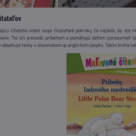
itateľov
ajúci čitatelia videli svoje čitateľské pokroky čo najskôr, by st
ciami. Tie ich prevedú príbehom a pomáhajú deťom porozumieť t
ré obsahuje texty v slovenskom aj anglickom jazyku. Takto kniha t