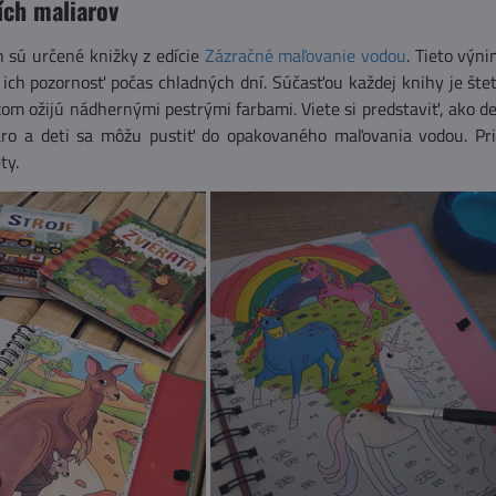
ích maliarov
h sú určené knižky z edície
Zázračné maľovanie vodou
. Tieto výn
ich pozornosť počas chladných dní. Súčasťou každej knihy je štet
razom ožijú nádhernými pestrými farbami. Viete si predstaviť, ako d
aro a deti sa môžu pustiť do opakovaného maľovania vodou. Pri 
ty.