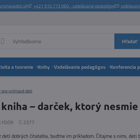
vnimavedeti.sk
+421 915 773 060 - vzdelávanie pedagógov
vzdelavan
Hľadať
ivita a tvorenie
Knihy
Vzdelávanie pedagógov
Konferencia 
y pre vnímavé deti
 kniha – darček, ktorý nesmi
Počet
:10:09
2377
zobrazení
detí dobrých čitateľov, buďme im príkladom. Čítajme s nimi, deti