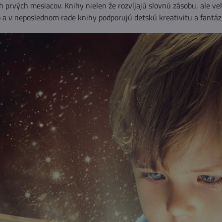
 prvých mesiacov. Knihy nielen že rozvíjajú slovnú zásobu, ale veľa
o a v neposlednom rade knihy podporujú detskú kreativitu a fantáz