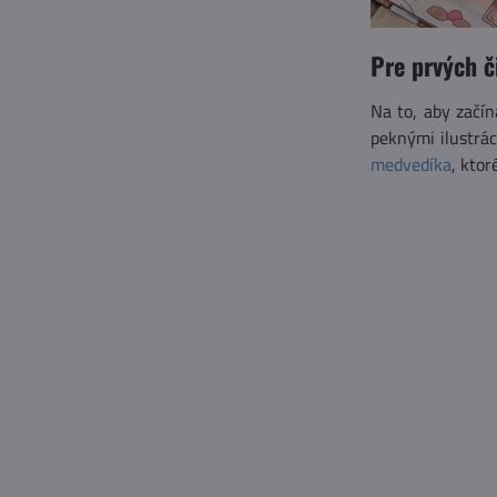
Pre prvých č
Na to, aby začín
peknými ilustrá
medvedíka
, kto