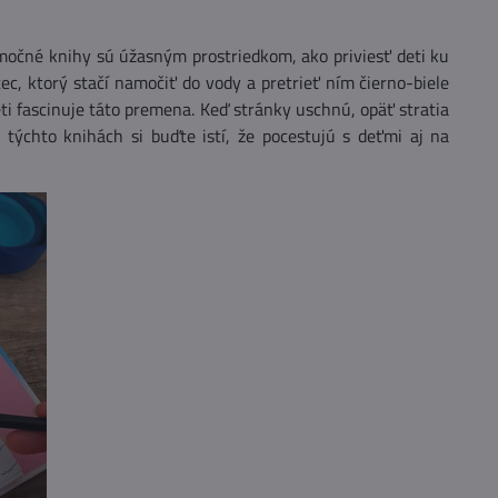
imočné knihy sú úžasným prostriedkom, ako priviesť deti ku
ec, ktorý stačí namočiť do vody a pretrieť ním čierno-biele
eti fascinuje táto premena. Keď stránky uschnú, opäť stratia
týchto knihách si buďte istí, že pocestujú s deťmi aj na