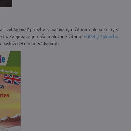
e mali vyhľadávať príbehy s maľovaným čítaním alebo knihy s
extu. Zaujímavé je naše maľované čítanie
Príbehy ľadového
ak poslúži deťom hneď dvakrát.