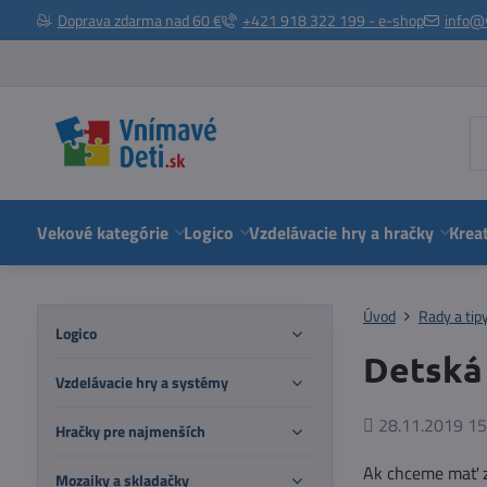
Doprava zdarma nad 60 €
+421 918 322 199 - e-shop
info@
Vekové kategórie
Logico
Vzdelávacie hry a hračky
Kreat
Úvod
Rady a tip
Logico
Detská
Vzdelávacie hry a systémy
Pridané
28.11.2019 15
Hračky pre najmenších
Ak chceme mať z 
Mozaiky a skladačky