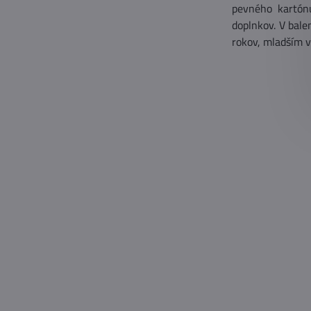
pevného kartónu
doplnkov. V bale
rokov, mladším v