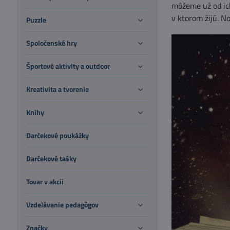
môžeme už od ich
v ktorom žijú. N
Puzzle
Spoločenské hry
Športové aktivity a outdoor
Kreativita a tvorenie
Knihy
Darčekové poukážky
Darčekové tašky
Tovar v akcii
Vzdelávanie pedagógov
Značky