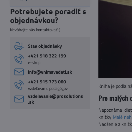
Potrebujete poradiť s
objednávkou?
Neváhajte nás kontaktovať :)
Stav objednávky
+421 918 322 199
e-shop
info​@vnimavedeti​.sk
+421 915 773 060
Kniha je podľa n
vzdelávanie pedagógov
vzdelavanie​@prosolutions​
Pre malých 
.sk
Nepoznáme dieťa
knižky
Malé neh
Nadšenie z knižk