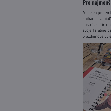
Pre najmenš
A nielen pre týc
knihám a zaujať 
ilustrácie. Tie 
svoje farebné č
prázdninové výle