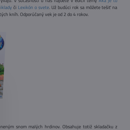
rývajú. V súčasnosti u nás nájdete v edícii témy
Aká je to
iklady
či
Lexikón o svete
. Už budúci rok sa môžete tešiť na
ých kníh. Odporúčaný vek je od 2 do 4 rokov.
lneným snom malých hrdinov. Obsahuje totiž skladačku z