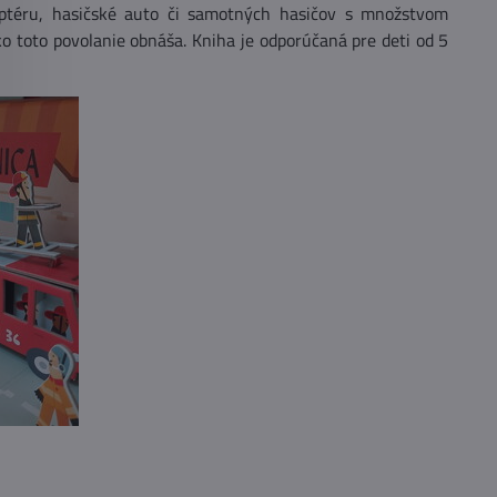
koptéru, hasičské auto či samotných hasičov s množstvom
ko toto povolanie obnáša. Kniha je odporúčaná pre deti od 5