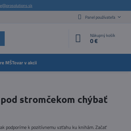
ie@prosolutions.sk
Panel používateľa
Nákupný košík
0 €
pre MŠ
Tovar v akcii
e pod stromčekom chýbať
 tak podporíme k pozitívnemu vzťahu ku knihám. Začať