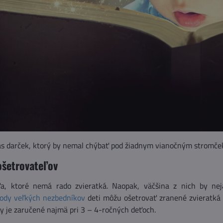
ás darček, ktorý by nemal chýbať pod žiadnym vianočným stromčekom
ošetrovateľov
, ktoré nemá rado zvieratká. Naopak, väčšina z nich by nejak
ody veľkých nezbedníkov
deti môžu ošetrovať zranené zvieratká 
y je zaručené najmä pri 3 – 4-ročných deťoch.