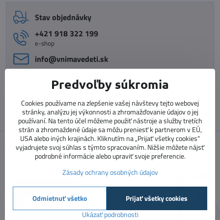
Stav objednávky
+421 918 322 199
e-shop
info​@vnimavedeti​.sk
+421 915 773 060
Predvoľby súkromia
vzdelávanie pedagógov
vzdelavanie​@prosolutions​.sk
Cookies používame na zlepšenie vašej návštevy tejto webovej
stránky, analýzu jej výkonnosti a zhromažďovanie údajov o jej
používaní. Na tento účel môžeme použiť nástroje a služby tretích
strán a zhromaždené údaje sa môžu preniesť k partnerom v EÚ,
USA alebo iných krajinách. Kliknutím na „Prijať všetky cookies“
Značky
vyjadrujete svoj súhlas s týmto spracovaním. Nižšie môžete nájsť
podrobné informácie alebo upraviť svoje preferencie.
Zásady ochrany osobných údajov
Odmietnuť všetko
Prijať všetky cookies
Ukázať podrobnosti