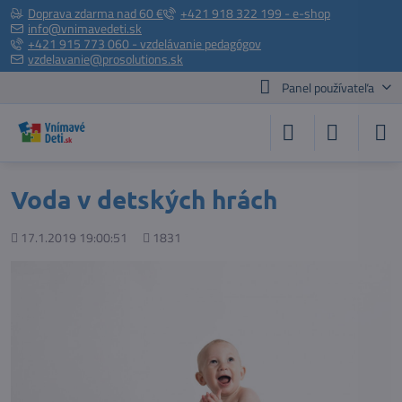
Doprava zdarma nad 60 €
+421 918 322 199 - e-shop
info@vnimavedeti.sk
+421 915 773 060 - vzdelávanie pedagógov
vzdelavanie@prosolutions.sk
Panel používateľa
Voda v detských hrách
Pridané
Počet
17.1.2019 19:00:51
1831
zobrazení