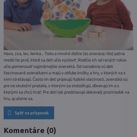
Havo, cica, lev, lienka... Tieto a mnohé ďalšie (zo zvieracej ríše) patria
medzi tie prvé, ktoré sa deti učia vysloviť. Rodičia ich od raných rokov
učia pomenovať najznámejšie zvieratká. Od narodenia sú deti
fascinované zvieratkami a majú v obľube knižky a hry, v ktorých sa s
nimi stretávajú. Často im deti pripisujú ľudské vlastnosti, zvieratká sú
pre ne skutoční priatelia, s ktorými sa stotožňujú, dôverujú im a s
ktorými sa chcú hrať. Pre deti tak predstavujú dokonalý prostriedok na
hru, aj učenie sa.
Späť na príspevok
Komentáre (0)