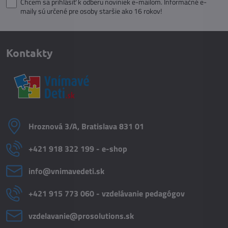
Chcem sa prihlásiť k odberu noviniek e-mailom. Informačné e-
maily sú určené pre osoby staršie ako 16 rokov!
Kontakty
Hroznová 3/A, Bratislava 831 01
+421 918 322 199 - e-shop
info​@vnimavedeti​.sk
+421 915 773 060 - vzdelávanie pedagógov
vzdelavanie​@prosolutions​.sk