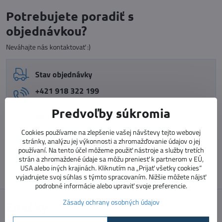
Potrebujete poradiť s
objednávkou?
Neváhajte nás kontaktovať :)
Stav objednávky
+421 918 322 199
e-shop
Predvoľby súkromia
info​@vnimavedeti​.sk
+421 915 773 060
Cookies používame na zlepšenie vašej návštevy tejto webovej
stránky, analýzu jej výkonnosti a zhromažďovanie údajov o jej
vzdelávanie pedagógov
používaní. Na tento účel môžeme použiť nástroje a služby tretích
vzdelavanie​@prosolutions​.sk
strán a zhromaždené údaje sa môžu preniesť k partnerom v EÚ,
USA alebo iných krajinách. Kliknutím na „Prijať všetky cookies“
vyjadrujete svoj súhlas s týmto spracovaním. Nižšie môžete nájsť
podrobné informácie alebo upraviť svoje preferencie.
Zásady ochrany osobných údajov
Značky