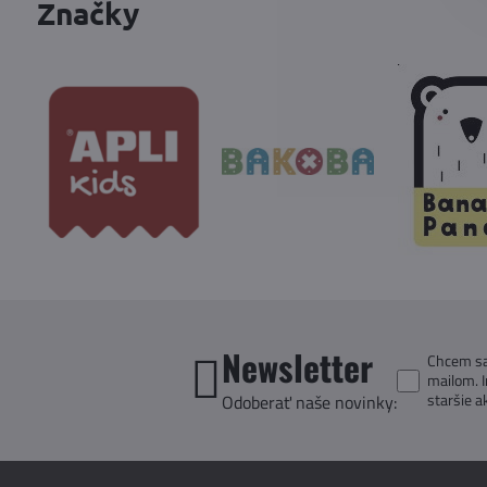
Značky
Newsletter
Chcem sa 
mailom. 
staršie a
Odoberať naše novinky: