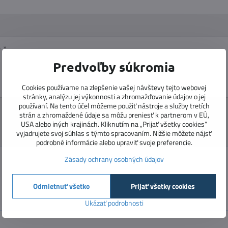
Predvoľby súkromia
Cookies používame na zlepšenie vašej návštevy tejto webovej
stránky, analýzu jej výkonnosti a zhromažďovanie údajov o jej
používaní. Na tento účel môžeme použiť nástroje a služby tretích
strán a zhromaždené údaje sa môžu preniesť k partnerom v EÚ,
USA alebo iných krajinách. Kliknutím na „Prijať všetky cookies“
vyjadrujete svoj súhlas s týmto spracovaním. Nižšie môžete nájsť
podrobné informácie alebo upraviť svoje preferencie.
Zásady ochrany osobných údajov
Odmietnuť všetko
Prijať všetky cookies
Ukázať podrobnosti