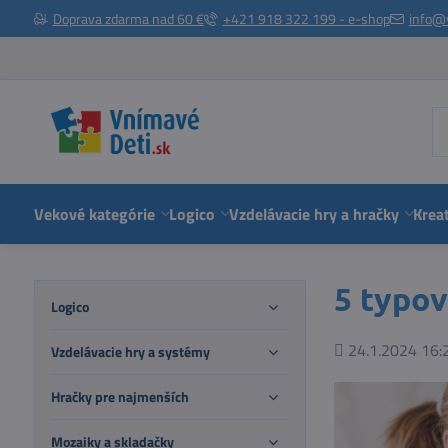
Doprava zdarma nad 60 €
+421 918 322 199 - e-shop
info@
Vekové kategórie
Logico
Vzdelávacie hry a hračky
Kreat
5 typov
Logico
Pridané
24.1.2024 16:
Vzdelávacie hry a systémy
Hračky pre najmenších
Mozaiky a skladačky