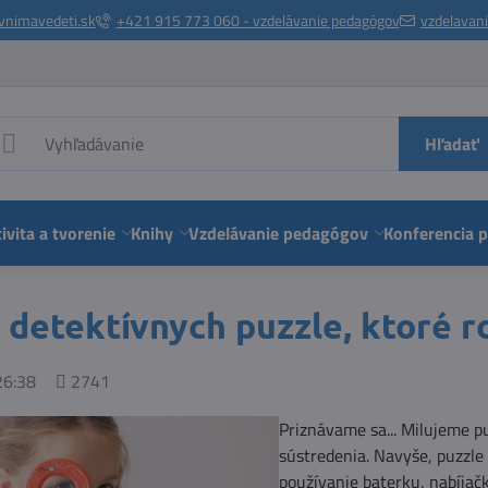
vnimavedeti.sk
+421 915 773 060 - vzdelávanie pedagógov
vzdelavan
Hľadať
ivita a tvorenie
Knihy
Vzdelávanie pedagógov
Konferencia 
 detektívnych puzzle, ktoré 
Počet
26:38
2741
zobrazení
Priznávame sa... Milujeme pu
sústredenia. Navyše, puzzle
používanie baterku, nabíjač