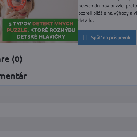
nových druhov puzzle, pretož
pozreli bližšie na výhody a
detailov.
Späť na príspevok
re (0)
mentár