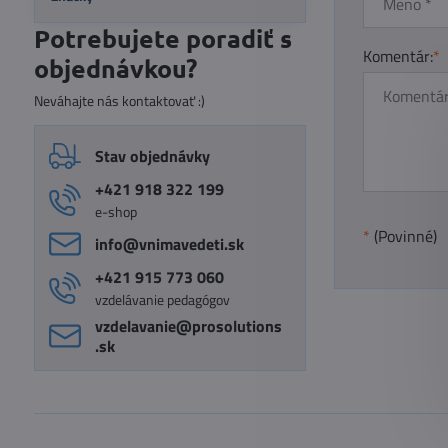
Potrebujete poradiť s
Komentár:
*
objednávkou?
Neváhajte nás kontaktovať :)
Stav objednávky
+421 918 322 199
e-shop
*
(Povinné)
info​@vnimavedeti​.sk
+421 915 773 060
vzdelávanie pedagógov
vzdelavanie​@prosolutions​
.sk