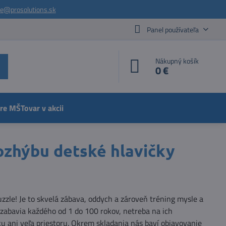
ie@prosolutions.sk
Panel používateľa
Nákupný košík
0 €
pre MŠ
Tovar v akcii
rozhýbu detské hlavičky
zzle! Je to skvelá zábava, oddych a zároveň tréning mysle a
 zabavia každého od 1 do 100 rokov, netreba na ich
ku ani veľa priestoru. Okrem skladania nás baví objavovanie