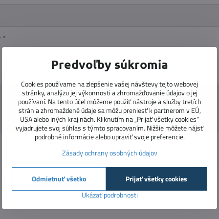
Predvoľby súkromia
Cookies používame na zlepšenie vašej návštevy tejto webovej
stránky, analýzu jej výkonnosti a zhromažďovanie údajov o jej
používaní. Na tento účel môžeme použiť nástroje a služby tretích
strán a zhromaždené údaje sa môžu preniesť k partnerom v EÚ,
USA alebo iných krajinách. Kliknutím na „Prijať všetky cookies“
vyjadrujete svoj súhlas s týmto spracovaním. Nižšie môžete nájsť
podrobné informácie alebo upraviť svoje preferencie.
Zásady ochrany osobných údajov
Odmietnuť všetko
Prijať všetky cookies
Ukázať podrobnosti