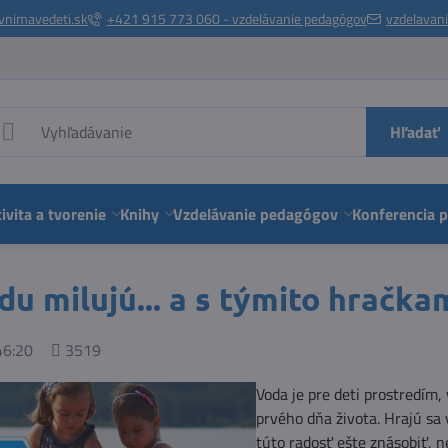
vnimavedeti.sk
+421 915 773 060 - vzdelávanie pedagógov
vzdelavan
Hľadať
ivita a tvorenie
Knihy
Vzdelávanie pedagógov
Konferencia 
du milujú... a s týmito hračka
Počet
46:20
3519
zobrazení
Voda je pre deti prostredím,
prvého dňa života. Hrajú sa v
túto radosť ešte znásobiť, n