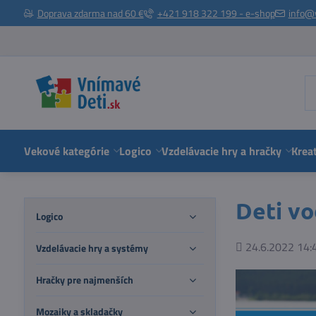
Doprava zdarma nad 60 €
+421 918 322 199 - e-shop
info@
Vekové kategórie
Logico
Vzdelávacie hry a hračky
Kreat
Deti vo
Logico
Pridané
24.6.2022 14:
Vzdelávacie hry a systémy
Hračky pre najmenších
Mozaiky a skladačky