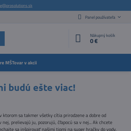
ie@prosolutions.sk
Panel používateľa
Nákupný košík
0 €
pre MŠ
Tovar v akcii
mi budú ešte viac!
 v ktorom sa takmer všetky cítia prirodzene a dobre od
 nej, prelievajú ju, pozorujú, čľapocú sa v nej... Ak chcete
echajte sa inšpirovať našimi tipmi na super hračky do vody.