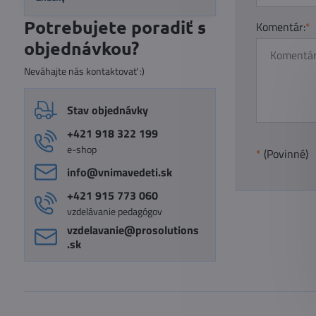
Potrebujete poradiť s
Komentár:
*
objednávkou?
Neváhajte nás kontaktovať :)
Stav objednávky
+421 918 322 199
e-shop
*
(Povinné)
info​@vnimavedeti​.sk
+421 915 773 060
vzdelávanie pedagógov
vzdelavanie​@prosolutions​
.sk