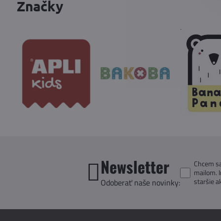
Značky
Newsletter
Chcem sa 
mailom. 
staršie a
Odoberať naše novinky: