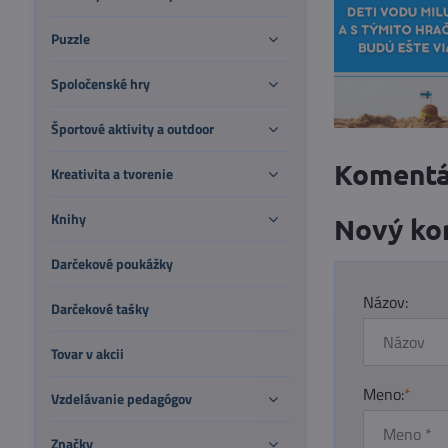
Puzzle
Spoločenské hry
Športové aktivity a outdoor
Komentá
Kreativita a tvorenie
Knihy
Nový ko
Darčekové poukážky
Názov:
Darčekové tašky
Tovar v akcii
Meno:
*
Vzdelávanie pedagógov
Značky