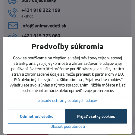
+421 918 322 199
e-shop
info​@vnimavedeti​.sk
+421 915 773 060
vzdelávanie pedagógov
Predvoľby súkromia
vzdelavanie​@prosolutions​.sk
Cookies používame na zlepšenie vašej návštevy tejto webovej
stránky, analýzu jej výkonnosti a zhromažďovanie údajov o jej
používaní. Na tento účel môžeme použiť nástroje a služby tretích
strán a zhromaždené údaje sa môžu preniesť k partnerom v EÚ,
Značky
USA alebo iných krajinách. Kliknutím na „Prijať všetky cookies“
vyjadrujete svoj súhlas s týmto spracovaním. Nižšie môžete nájsť
podrobné informácie alebo upraviť svoje preferencie.
Zásady ochrany osobných údajov
Odmietnuť všetko
Prijať všetky cookies
Ukázať podrobnosti