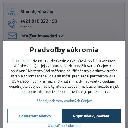
Stav objednávky
+421 918 322 199
e-shop
info​@vnimavedeti​.sk
+421 915 773 060
Predvoľby súkromia
vzdelávanie pedagógov
vzdelavanie​@prosolutions​.sk
Cookies používame na zlepšenie vašej návštevy tejto webovej
stránky, analýzu jej výkonnosti a zhromažďovanie údajov o jej
používaní. Na tento účel môžeme použiť nástroje a služby tretích
strán a zhromaždené údaje sa môžu preniesť k partnerom v EÚ,
USA alebo iných krajinách. Kliknutím na „Prijať všetky cookies“
Značky
vyjadrujete svoj súhlas s týmto spracovaním. Nižšie môžete nájsť
podrobné informácie alebo upraviť svoje preferencie.
Zásady ochrany osobných údajov
Odmietnuť všetko
Prijať všetky cookies
Ukázať podrobnosti