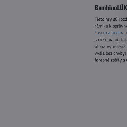
BambinoLÜK
Tieto hry sú roz
rámika k správn
časom a hodina
s riešeniami. Tak
úloha vyriešená 
vyšla bez chyby! 
farebné zošity s