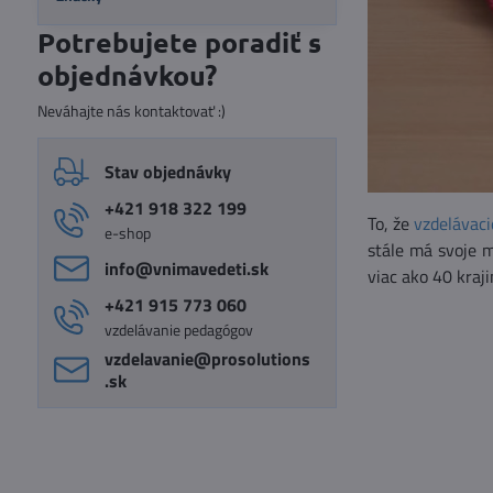
Potrebujete poradiť s
objednávkou?
Neváhajte nás kontaktovať :)
Stav objednávky
+421 918 322 199
To, že
vzdelávac
e-shop
stále má svoje m
info​@vnimavedeti​.sk
viac ako 40 kraj
+421 915 773 060
vzdelávanie pedagógov
vzdelavanie​@prosolutions​
.sk