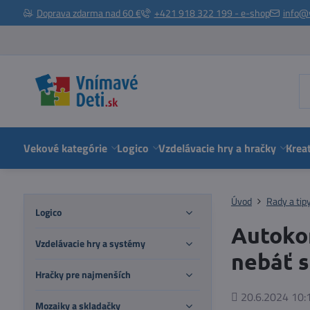
Doprava zdarma nad 60 €
+421 918 322 199 - e-shop
info@
Vekové kategórie
Logico
Vzdelávacie hry a hračky
Kreat
Úvod
Rady a tip
Logico
Autokor
Vzdelávacie hry a systémy
nebáť s
Hračky pre najmenších
Pridané
20.6.2024 10:
Mozaiky a skladačky