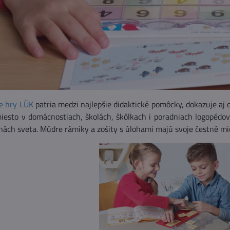
ie hry LÜK
patria medzi najlepšie didaktické pomôcky, dokazuje aj
iesto v domácnostiach, školách, škôlkach i poradniach logopédov 
inách sveta. Múdre rámiky a zošity s úlohami majú svoje čestné mi