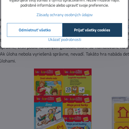
podrobné informácie alebo upraviť svoje preferencie.
Zásady ochrany osobných údajov
delené podľa veku a typu úloh.
Bambino
môže potrápiť hlavičku už d
ym obrázkom. Naučia sa niečo o
zvieratkách
,
ročných obdobiach
,
Odmietnuť všetko
Prijať všetky cookies
m
i. Ako na to? Dieťa prikladá štvorcové dieliky so symbolmi z horn
Ukázať podrobnosti
to dieťa spojí úlohu s jej riešením. Keďže hra je autokorektívna, n
správne, zistí podľa farebných guľôčok, ktoré sú namaľované na dru
Ak úloha nebola vyriešená správne, nevadí. Takáto hra nabáda deti k
 úlohami.