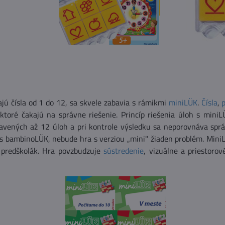
ajú čísla od 1 do 12, sa skvele zabavia s rámikmi
miniLÜK
.
Čísla
,
 ktoré čakajú na správne riešenie. Princíp riešenia úloh s min
ravených až 12 úloh a pri kontrole výsledku sa neporovnáva správ
s bambinoLÜK, nebude hra s verziou „mini" žiaden problém. MiniL
 predškolák. Hra povzbudzuje
sústredenie
, vizuálne a priestoro