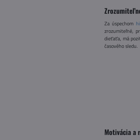
Zrozumiteľné
Za úspechom
h
zrozumiteľné, p
dieťaťa, má pozi
časového sledu.
Motivácia a 