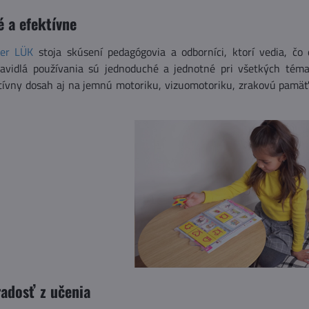
 a efektívne
ier LÜK
stoja skúsení pedagógovia a odborníci, ktorí vedia, čo
ravidlá používania sú jednoduché a jednotné pri všetkých téma
tívny dosah aj na jemnú motoriku, vizuomotoriku, zrakovú pamäť, 
radosť z učenia