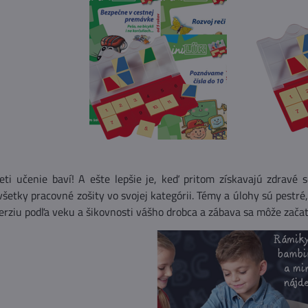
deti učenie baví! A ešte lepšie je, keď pritom získavajú zdrav
všetky pracovné zošity vo svojej kategórii. Témy a úlohy sú pestré
rziu podľa veku a šikovnosti vášho drobca a zábava sa môže začať