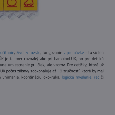
počítanie
,
život v meste
, fungovanie
v premávke
- to sú len
iLÜK je takmer rovnaký ako pri bambinoLÜK, no pre detskú
ne umiestnenie guličiek, ale vzorov. Pre detičky, ktoré už
ÜK počas zábavy zdokonaľuje až 10 zručností, ktoré by mal
vé vnímanie, koordináciu oko-ruka,
logické myslenie
,
reč
či