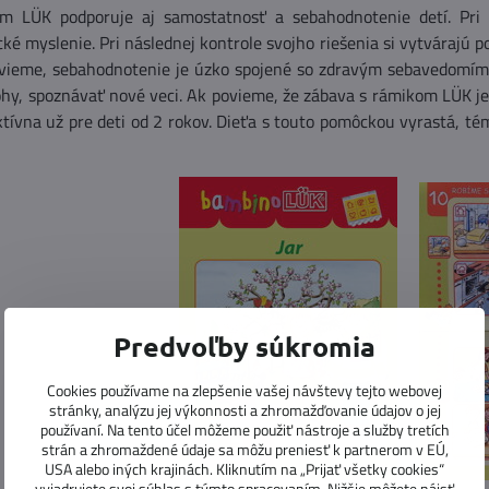
m LÜK podporuje aj samostatnosť a sebahodnotenie detí. Pri 
cké myslenie. Pri následnej kontrole svojho riešenia si vytvárajú p
o vieme, sebahodnotenie je úzko spojené so zdravým sebavedomím
ohy, spoznávať nové veci. Ak povieme, že zábava s rámikom LÜK je
ktívna už pre deti od 2 rokov. Dieťa s touto pomôckou vyrastá, t
Predvoľby súkromia
Cookies používame na zlepšenie vašej návštevy tejto webovej
stránky, analýzu jej výkonnosti a zhromažďovanie údajov o jej
používaní. Na tento účel môžeme použiť nástroje a služby tretích
strán a zhromaždené údaje sa môžu preniesť k partnerom v EÚ,
USA alebo iných krajinách. Kliknutím na „Prijať všetky cookies“
vyjadrujete svoj súhlas s týmto spracovaním. Nižšie môžete nájsť