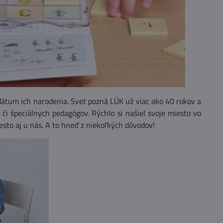
 dátum ich narodenia. Svet pozná LÜK už viac ako 40 rokov a
či špeciálnych pedagógov. Rýchlo si našiel svoje miesto vo
esto aj u nás. A to hneď z niekoľkých dôvodov!