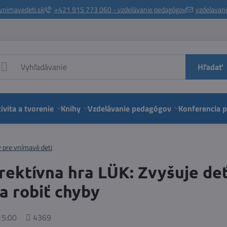
vnimavedeti.sk
+421 915 773 060 - vzdelávanie pedagógov
vzdelavan
Hľadať
ivita a tvorenie
Knihy
Vzdelávanie pedagógov
Konferencia 
y pre vnímavé deti
ektívna hra LÜK: Zvyšuje de
a robiť chyby
Počet
15:00
4369