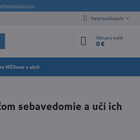
ie@prosolutions.sk
Panel používateľa
Nákupný košík
0 €
pre MŠ
Tovar v akcii
ťom sebavedomie a učí ich