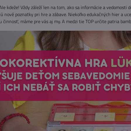
zobrazení
le kdeže! Vždy záleží len na tom, ako sa informácie a vedomosti de
jú nové poznatky pri hre a zábave. Niekoľko edukačných hier a uc
u činnosť, máme pre vás aj my. A medzi tie TOP určite patria bam