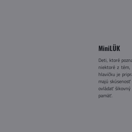
MiniLÜK
Deti, ktoré pozn
niektoré z tém,
hlavičku je prip
majú skúsenosť 
ovládať šikovný
pamäť.