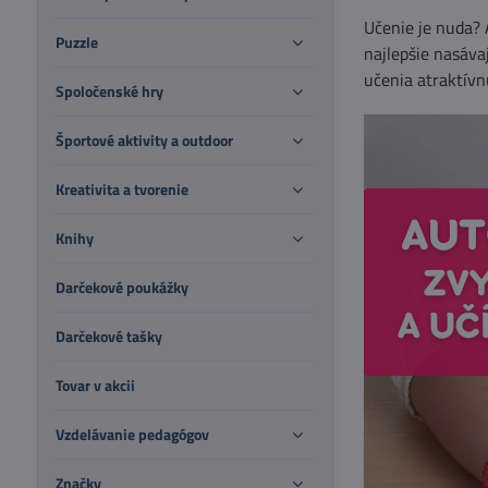
Učenie je nuda? A
Puzzle
najlepšie nasáva
učenia atraktívn
Spoločenské hry
Športové aktivity a outdoor
Kreativita a tvorenie
Knihy
Darčekové poukážky
Darčekové tašky
Tovar v akcii
Vzdelávanie pedagógov
Značky