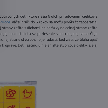
vojročných detí, ktoré riešia 6 úloh priraďovaním dielikov z
prírode
. Väčší hráči do 6 rokov sa môžu prvýkrát zaoberať aj
ej strany zošita s úlohami na obrázky na dolnej strane zošita
a jej konci si dieťa svoje riešenie skontroluje aj samo. Či je
hej strane štvorcov. To je radosti, keď zistí, že úloha opäť
 oprave. Deti fascinujú nielen žlté štvorcové dieliky, ale aj