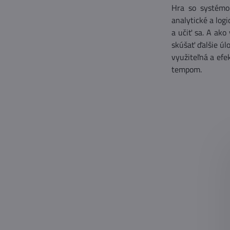
Hra so systémo
analytické a logi
a učiť sa. A ak
skúšať ďalšie úl
využiteľná a efe
tempom.