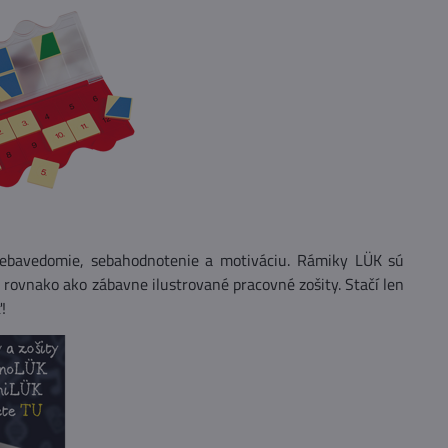
é sebavedomie, sebahodnotenie a motiváciu. Rámiky LÜK sú
, rovnako ako zábavne ilustrované pracovné zošity. Stačí len
!