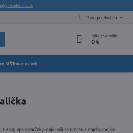
ie@prosolutions.sk
Panel používateľa
Nákupný košík
0 €
pre MŠ
Tovar v akcii
alíčka
i tie najlepšie darčeky, najkrajší stromček a najchutnejšie