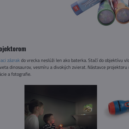
rojektorom
iaci zázrak
do vrecka neslúži len ako baterka. Stačí do objektívu vl
eta dinosaurov, vesmíru a divokých zvierat. Nástavce projektoru 
ácie a fotografie.