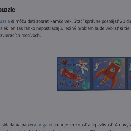
puzzle
puzzle
si môžu deti zobrať kamkoľvek. Stačí správne pospájať 20 diel
iek len tak ľahko nepostrácajú. Jediný problém bude vybrať si tie 
zvieracích motívoch.
 skladania papiera
origami
trénuje zručnosť a trpezlivosť. A navy