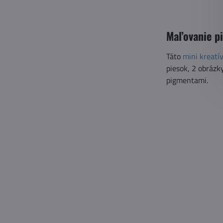
Maľovanie p
Táto
mini kreatí
piesok, 2 obrázk
pigmentami.