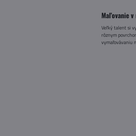
Maľovanie v 
Veľký talent si 
rôznym povrchom,
vymaľovávaniu mo