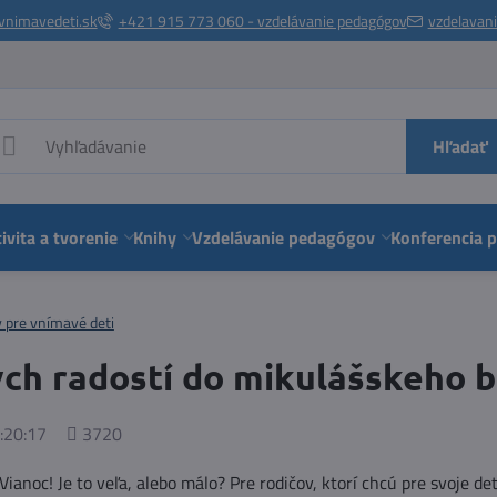
vnimavedeti.sk
+421 915 773 060 - vzdelávanie pedagógov
vzdelavan
Hľadať
ivita a tvorenie
Knihy
Vzdelávanie pedagógov
Konferencia 
y pre vnímavé deti
ch radostí do mikulášskeho b
Počet
:20:17
3720
zobrazení
ianoc! Je to veľa, alebo málo? Pre rodičov, ktorí chcú pre svoje det