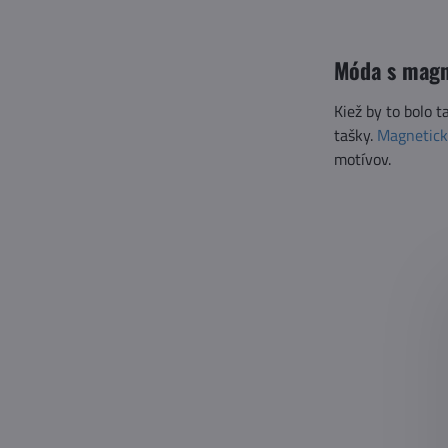
Móda s mag
Kiež by to bolo 
tašky.
Magnetic
motívov.