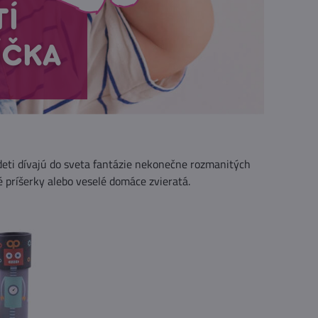
deti dívajú do sveta fantázie nekonečne rozmanitých
né príšerky alebo veselé domáce zvieratá.