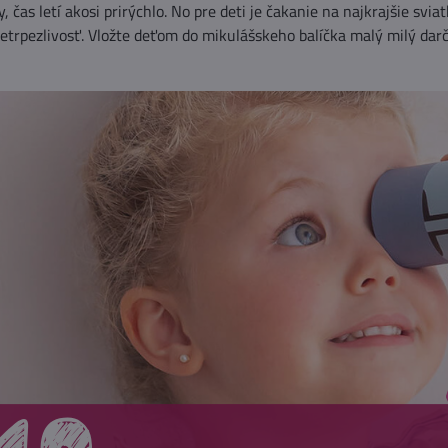
, čas letí akosi prirýchlo. No pre deti je čakanie na najkrajšie sv
etrpezlivosť. Vložte deťom do mikulášskeho balíčka malý milý dar