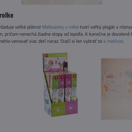
rolke
vyžaduje veľké plátno!
Maľovanky v rolke
tvorí veľký plagát v rôzny
 pričom nenechá žiadne stopy od lepidla. A konečne je dovolené kr
hlo venovať viac detí naraz. Stačí si len vybrať zo
4 motívov
.