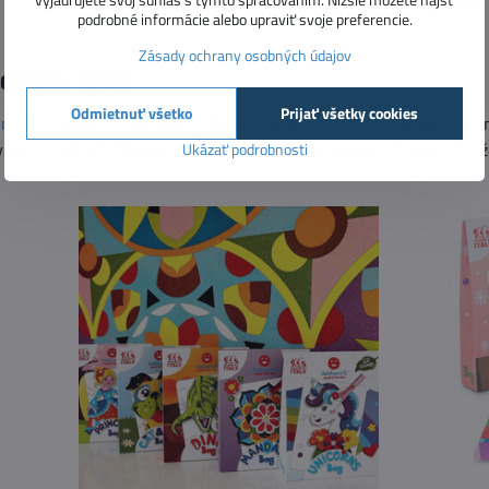
podrobné informácie alebo upraviť svoje preferencie.
Zásady ochrany osobných údajov
ieskom, tašky
Odmietnuť všetko
Prijať všetky cookies
vna sada
poteší všetky deti, ktoré si chcú vyskúšať maľovanie mr
y a pomocnú škrabku. Tí, čo už maľovanie pieskom poznajú vedia, ž
Ukázať podrobnosti