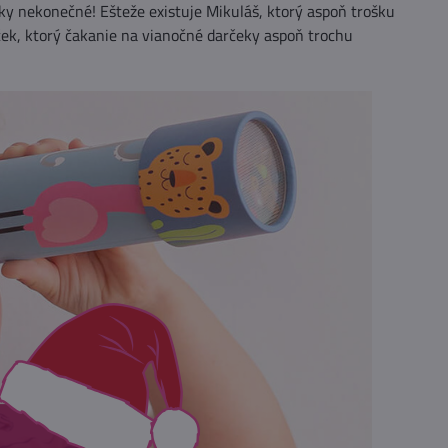
iatky nekonečné! Ešteže existuje Mikuláš, ktorý aspoň trošku
ček, ktorý čakanie na vianočné darčeky aspoň trochu