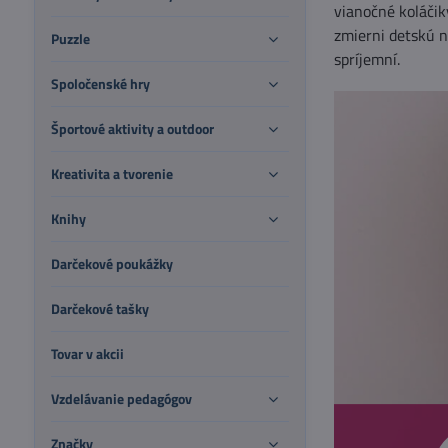
vianočné koláčiky
zmierni detskú n
Puzzle
spríjemní.
Spoločenské hry
Športové aktivity a outdoor
Kreativita a tvorenie
Knihy
Darčekové poukážky
Darčekové tašky
Tovar v akcii
Vzdelávanie pedagógov
Značky