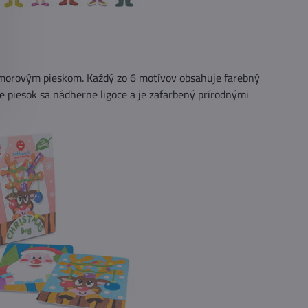
amorovým pieskom. Každý zo 6 motívov obsahuje farebný
e piesok sa nádherne ligoce a je zafarbený prírodnými