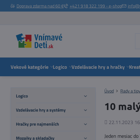
Doprava zdarma nad 60 €
+421 918 322 199 - e-shop
info@
Vekové kategórie
Logico
Vzdelávacie hry a hračky
Kreat
Úvod
Rady a tip
Logico
10 malý
Vzdelávacie hry a systémy
Pridané
22.11.2023 16
Hračky pre najmenších
Jeden mesiac do V
Mozaiky a skladačky