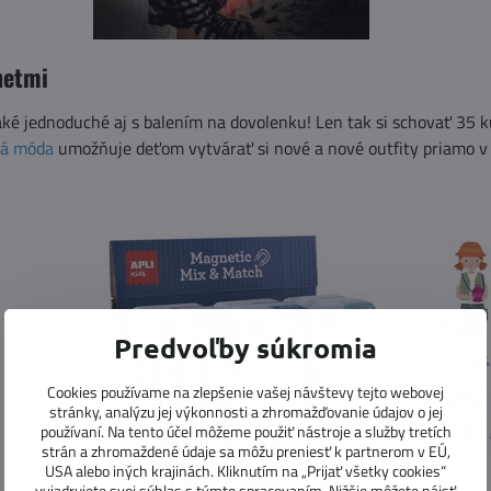
netmi
také jednoduché aj s balením na dovolenku! Len tak si schovať 35 k
ká móda
umožňuje deťom vytvárať si nové a nové outfity priamo v
Predvoľby súkromia
Cookies používame na zlepšenie vašej návštevy tejto webovej
stránky, analýzu jej výkonnosti a zhromažďovanie údajov o jej
používaní. Na tento účel môžeme použiť nástroje a služby tretích
strán a zhromaždené údaje sa môžu preniesť k partnerom v EÚ,
USA alebo iných krajinách. Kliknutím na „Prijať všetky cookies“
vyjadrujete svoj súhlas s týmto spracovaním. Nižšie môžete nájsť