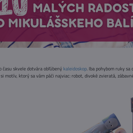
o času skvele dotvára obľúbený
kaleidoskop
. Iba pohybom ruky sa 
si motív, ktorý sa vám páči najviac: robot, divoké zvieratá, zábav