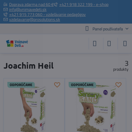
Doprava zdarma nad 60 €
+421 918 322 199 - e-shop
info@vnimavedeti.sk
+421 915 773 060 - vzdelávanie pedagógov
vzdelavanie@prosolutions.sk
Panel používateľa
3
Joachim Heil
produkty
ODPORÚČAME
ODPORÚČAME