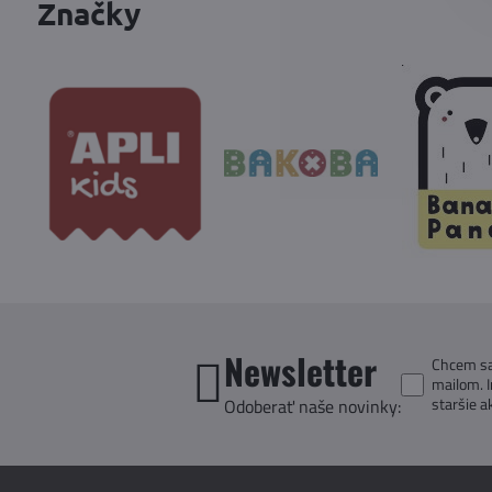
Značky
Newsletter
Chcem sa 
mailom. 
staršie a
Odoberať naše novinky: