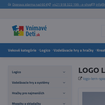
Doprava zdarma nad 60 €
+421 918 322 199 - e-shop
info@
Vekové kategórie
Logico
Vzdelávacie hry a hračky
Kreat
LOGO L
Logico
logo-lern-spie
Vzdelávacie hry a systémy
Hračky pre najmenších
Mozaiky a skladačky