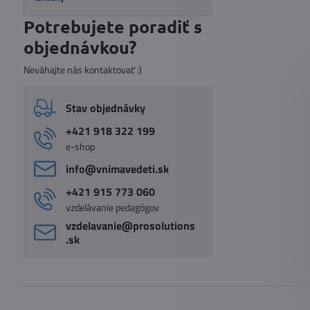
Potrebujete poradiť s
objednávkou?
Neváhajte nás kontaktovať :)
Stav objednávky
+421 918 322 199
e-shop
info​@vnimavedeti​.sk
+421 915 773 060
vzdelávanie pedagógov
vzdelavanie​@prosolutions​
.sk