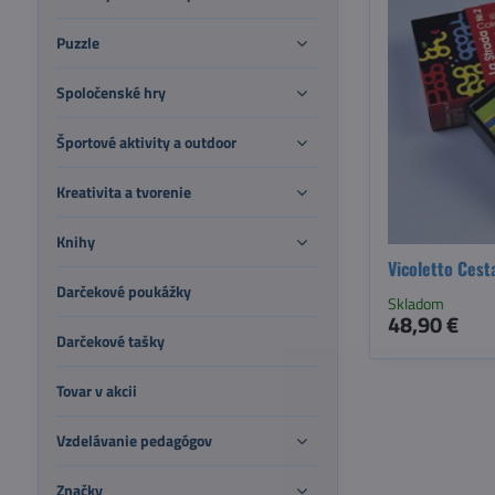
Puzzle
Spoločenské hry
Športové aktivity a outdoor
Kreativita a tvorenie
Knihy
Vicoletto Cest
Darčekové poukážky
Skladom
48,90 €
Darčekové tašky
Tovar v akcii
Vzdelávanie pedagógov
Značky