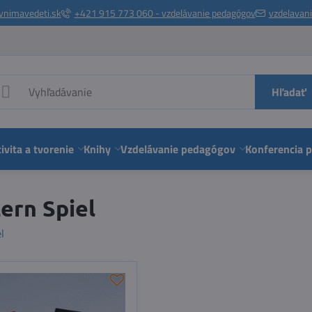
vnimavedeti.sk
+421 915 773 060 - vzdelávanie pedagógov
vzdelavan
Hľadať
ivita a tvorenie
Knihy
Vzdelávanie pedagógov
Konferencia 
ern Spiel
l