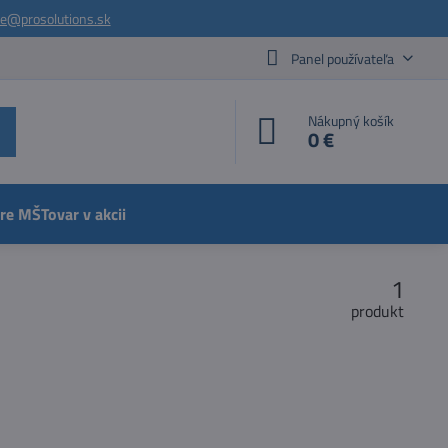
ie@prosolutions.sk
Panel používateľa
Nákupný košík
0 €
pre MŠ
Tovar v akcii
1
produkt