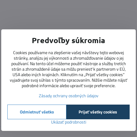
Predvoľby súkromia
Cookies používame na zlepšenie vašej návštevy tejto webovej
stránky, analýzu jej výkonnosti a zhromažďovanie údajov o jej
používaní. Na tento účel môžeme použiť nástroje a služby tretích
strán a zhromaždené údaje sa môžu preniesť k partnerom v EÚ,
USA alebo iných krajinách. Kliknutím na „Prijať všetky cookies“
vyjadrujete svoj súhlas s týmto spracovaním. Nižšie môžete nájsť
podrobné informácie alebo upraviť svoje preferencie.
Zásady ochrany osobných údajov
Odmietnuť všetko
Prijať všetky cookies
Ukázať podrobnosti