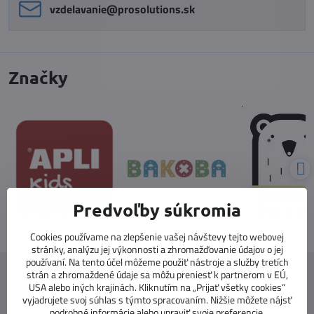
vzdelavanie​@prosolutions​.sk
Značky
Predvoľby súkromia
Cookies používame na zlepšenie vašej návštevy tejto webovej
stránky, analýzu jej výkonnosti a zhromažďovanie údajov o jej
používaní. Na tento účel môžeme použiť nástroje a služby tretích
strán a zhromaždené údaje sa môžu preniesť k partnerom v EÚ,
USA alebo iných krajinách. Kliknutím na „Prijať všetky cookies“
vyjadrujete svoj súhlas s týmto spracovaním. Nižšie môžete nájsť
podrobné informácie alebo upraviť svoje preferencie.