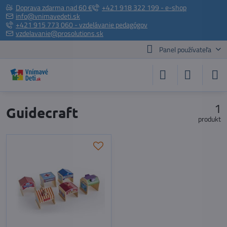
Doprava zdarma nad 60 €
+421 918 322 199 - e-shop
info@vnimavedeti.sk
+421 915 773 060 - vzdelávanie pedagógov
vzdelavanie@prosolutions.sk
Panel používateľa
1
Guidecraft
produkt