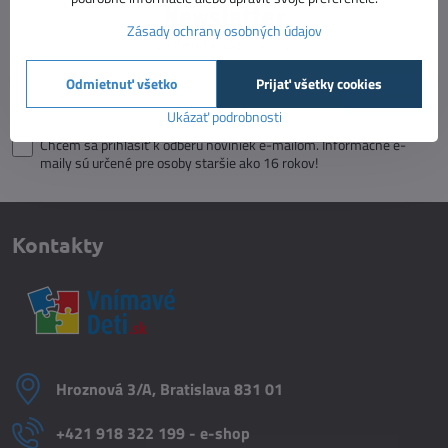
Newsletter
Zásady ochrany osobných údajov
Odoberať naše novinky:
Odmietnuť všetko
Prijať všetky cookies
Odoberať
Ukázať podrobnosti
Chcem sa prihlásiť k odberu noviniek e-mailom. Informačné e-
maily sú určené pre osoby staršie ako 16 rokov!
Kontakty
Hroznová 3/A, Bratislava 831 01
+421 918 322 199 - e-shop