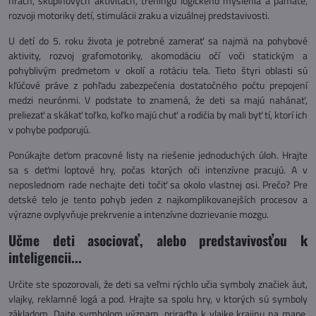
hrách, skupinových aktivitách, tréningu logického myslenia a pamäte,
rozvoji motoriky detí, stimulácii zraku a vizuálnej predstavivosti.
U detí do 5. roku života je potrebné zamerať sa najmä na pohybové
aktivity, rozvoj grafomotoriky, akomodáciu očí voči statickým a
pohyblivým predmetom v okolí a rotáciu tela. Tieto štyri oblasti sú
kľúčové práve z pohľadu zabezpečenia dostatočného počtu prepojení
medzi neurónmi. V podstate to znamená, že deti sa majú nahánať,
preliezať a skákať toľko, koľko majú chuť a rodičia by mali byť tí, ktorí ich
v pohybe podporujú.
Ponúkajte deťom pracovné listy na riešenie jednoduchých úloh. Hrajte
sa s deťmi loptové hry, počas ktorých oči intenzívne pracujú. A v
neposlednom rade nechajte deti točiť sa okolo vlastnej osi. Prečo? Pre
detské telo je tento pohyb jeden z najkomplikovanejších procesov a
výrazne ovplyvňuje prekrvenie a intenzívne dozrievanie mozgu.
Učme deti asociovať, alebo predstavivosťou k
inteligencii...
Určite ste spozorovali, že deti sa veľmi rýchlo učia symboly značiek áut,
vlajky, reklamné logá a pod. Hrajte sa spolu hry, v ktorých sú symboly
základom. Dajte symbolom význam, priraďte k vlajke krajinu na mape,