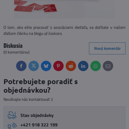
O tom, ako ešte pracovať s asociáciami dieťaťa, sa dočítate v našom
ďalšom článku na blogu už čoskoro.
Diskusia
Nový komentár
(0 komentárov)
Facebook
Twitter
Bluesky
Pinterest
Reddit
LinkedIn
WhatsApp
E-
mail
Potrebujete poradiť s
objednávkou?
Neváhajte nás kontaktovať :)
Stav objednávky
+421 918 322 199