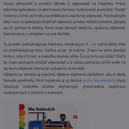
musia zamyslieť a vyriešiť záhadu či odpovedať na hádanku. Práve
takýmto spôsobom sú deti hravou formou motivované premýľať, hľadať
riešenia a krok po kroku sa približujú ku správnej odpovedi. Povzbudzujte
deti, nech sa pokúšajú uhádnuť odpoveď, aj keby nebola pravdivá, pýtajte
sa ich pomocné otázky, ktoré majú doviesť dieťa ku správnej odpovedi.
Samozrejme, s ohľadom na vek dieťaťa.
Tu je jeden príklad logickej hádanky, vhodnej pre 3. – 4. ročné dieťa: Deti
sa prechádzajú po lese. Začína sa jar. Je krásne. Zrazu na zemi zbadajú
mrkvu, starý hrniec a niekoľko kúskov uhlia. Čo sa to tu asi stalo? Dieťa
by malo postupne skúšať odpovedať a s vašou pomocou určite príde na
správnu odpoveď, ktorou je roztopený snehuliak.
Hádanka je vhodná aj klasická, ideálne doplnená obrázkom, aby si dieťa
fixovalo predmety. Plná hádaniek je aj detská
kniha Na kolesách
, ktorá
obsahuje niekoľko druhov dopravných prostriedkov zaujímavo
vyobrazených s otvormi v kolesách.