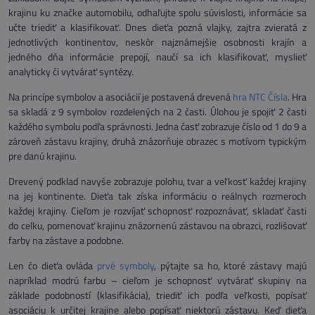
krajinu ku značke automobilu, odhaľujte spolu súvislosti, informácie sa
učte triediť a klasifikovať. Dnes dieťa pozná vlajky, zajtra zvieratá z
jednotlivých kontinentov, neskôr najznámejšie osobnosti krajín a
jedného dňa informácie prepojí, naučí sa ich klasifikovať, myslieť
analyticky či vytvárať syntézy.
Na princípe symbolov a asociácií je postavená drevená
hra NTC Čísla
. Hra
sa skladá z 9 symbolov rozdelených na 2 časti. Úlohou je spojiť 2 časti
každého symbolu podľa správnosti. Jedna časť zobrazuje číslo od 1 do 9 a
zároveň zástavu krajiny, druhá znázorňuje obrazec s motívom typickým
pre danú krajinu.
Drevený podklad navyše zobrazuje polohu, tvar a veľkosť každej krajiny
na jej kontinente. Dieťa tak získa informáciu o reálnych rozmeroch
každej krajiny. Cieľom je rozvíjať schopnosť rozpoznávať, skladať časti
do celku, pomenovať krajinu znázornenú zástavou na obrazci, rozlišovať
farby na zástave a podobne.
Len čo dieťa ovláda
prvé symboly
, pýtajte sa ho, ktoré zástavy majú
napríklad modrú farbu – cieľom je schopnosť vytvárať skupiny na
základe podobností (klasifikácia), triediť ich podľa veľkosti, popísať
asociáciu k určitej krajine alebo popísať niektorú zástavu. Keď dieťa