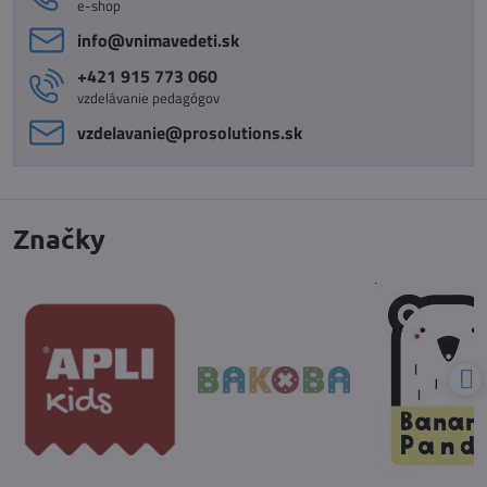
e-shop
info​@vnimavedeti​.sk
+421 915 773 060
vzdelávanie pedagógov
vzdelavanie​@prosolutions​.sk
Značky