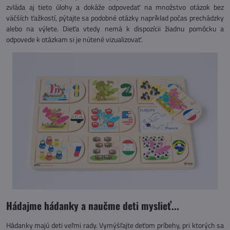
zvláda aj tieto úlohy a dokáže odpovedať na množstvo otázok bez
väčších ťažkostí, pýtajte sa podobné otázky napríklad počas prechádzky
alebo na výlete. Dieťa vtedy nemá k dispozícii žiadnu pomôcku a
odpovede k otázkam si je nútené vizualizovať.
Hádajme hádanky a naučme deti myslieť...
Hádanky majú deti veľmi rady. Vymýšľajte deťom príbehy, pri ktorých sa