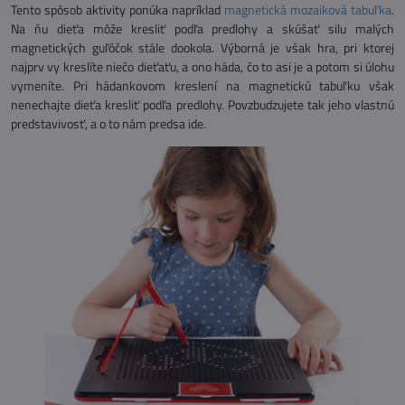
Tento spôsob aktivity ponúka napríklad
magnetická mozaiková tabuľka
.
Na ňu dieťa môže kresliť podľa predlohy a skúšať silu malých
magnetických guľôčok stále dookola. Výborná je však hra, pri ktorej
najprv vy kreslíte niečo dieťaťu, a ono háda, čo to asi je a potom si úlohu
vymeníte. Pri hádankovom kreslení na magnetickú tabuľku však
nenechajte dieťa kresliť podľa predlohy. Povzbudzujete tak jeho vlastnú
predstavivosť, a o to nám predsa ide.