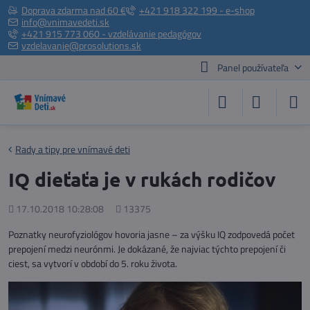
Doprava zdarma nad 60 €
+421 918 322 199 - e-shop
info@vnimavedeti.sk
+421 915 773 060 - vzdelávanie pedagógov
vzdelavanie@prosolutions.sk
Panel používateľa
Rady a tipy pre vnímavé deti
IQ dieťaťa je v rukách rodičov
Pridané
Počet
17.10.2018 10:28:08
13375
zobrazení
Poznatky neurofyziológov hovoria jasne – za výšku IQ zodpovedá počet
prepojení medzi neurónmi. Je dokázané, že najviac týchto prepojení či
ciest, sa vytvorí v období do 5. roku života.