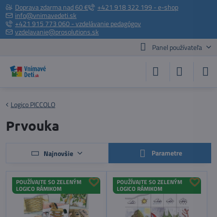
Doprava zdarma nad 60 €
+421 918 322 199 - e-shop
info@vnimavedeti.sk
+421 915 773 060 - vzdelávanie pedagógov
vzdelavanie@prosolutions.sk
Panel používateľa
Logico PICCOLO
Prvouka
Parametre
Najnovšie
POUŽÍVAJTE SO ZELENÝM
POUŽÍVAJTE SO ZELENÝM
LOGICO RÁMIKOM
LOGICO RÁMIKOM