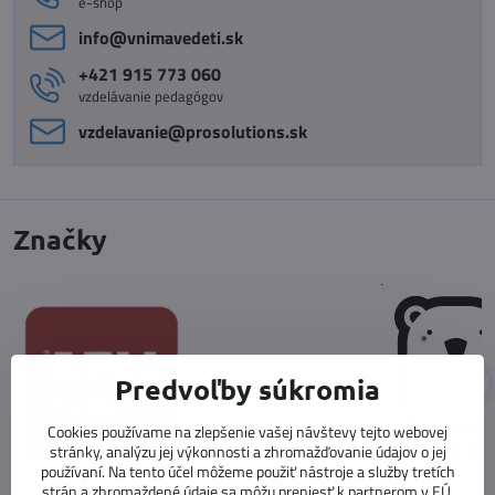
e-shop
info​@vnimavedeti​.sk
+421 915 773 060
vzdelávanie pedagógov
vzdelavanie​@prosolutions​.sk
Značky
Predvoľby súkromia
Cookies používame na zlepšenie vašej návštevy tejto webovej
stránky, analýzu jej výkonnosti a zhromažďovanie údajov o jej
používaní. Na tento účel môžeme použiť nástroje a služby tretích
strán a zhromaždené údaje sa môžu preniesť k partnerom v EÚ,