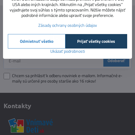
USA alebo iných krajinách. Kliknutím na „Prijať všetky cookies“
vyjadrujete svoj súhlas s týmto spracovaním. Nižšie môžete nájsť
podrobné informácie alebo upraviť svoje preferencie.
Zásady ochrany osobných údajov
Newsletter
Odmietnuť všetko
Prijať všetky cookies
Odoberať naše novinky:
Ukázať podrobnosti
Odoberať
Chcem sa prihlásiť k odberu noviniek e-mailom. Informačné e-
maily sú určené pre osoby staršie ako 16 rokov!
Kontakty